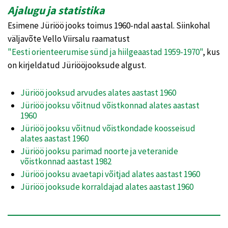
Ajalugu ja statistika
Esimene Jüriöö jooks toimus 1960-ndal aastal. Siinkohal
väljavõte Vello Viirsalu raamatust
"Eesti orienteerumise sünd ja hiilgeaastad 1959-1970"
, kus
on kirjeldatud Jüriööjooksude algust.
Jüriöö jooksud arvudes alates aastast 1960
Jüriöö jooksu võitnud võistkonnad alates aastast
1960
Jüriöö jooksu võitnud võistkondade koosseisud
alates aastast 1960
Jüriöö jooksu parimad noorte ja veteranide
võistkonnad aastast 1982
Jüriöö jooksu avaetapi võitjad alates aastast 1960
Jüriöö jooksude korraldajad alates aastast 1960