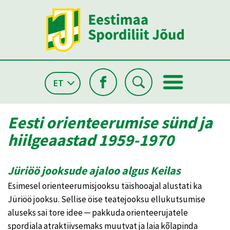
ET
Eesti orienteerumise sünd ja
hiilgeaastad 1959-1970
Jüriöö jooksude ajaloo algus Keilas
Esimesel orienteerumisjooksu täishooajal alustati ka
Jüriöö jooksu. Sellise öise teatejooksu ellukutsumise
aluseks sai tore idee ─ pakkuda orienteerujatele
spordiala atraktiivsemaks muutvat ja laia kõlapinda