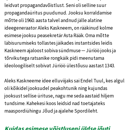
leidvat propagandavõistlust. Seni oli selline suur
propagandaüritus puudunud. Jooksu korraldamise
mõtte oli 1960. aasta talvel andnud jälle alatine
ideegeneraator Aleks Kaskneem, on rääkinud kolme
esimese jooksu peasekretär Asta Rääk. Oma mõtte
läbisurumiseks tollastes jäikades instantsides leidis
Kaskneem ajaloost sobiva sündmuse ─ Jüriöö jooks ja
tõrvikutega ratsanike rongkäik pidi meenutama
ideoloogiliselt sobivat Jüriöö ülestõusu aastast 1343.
Aleks Kaskneeme idee elluviijaks sai Endel Tuul, kes algul
oli kõikidel jooksudel peakohtunik ning kujundas
jooksust sellise ürituse, nagu me seda aastaid hiljem
tundsime. Kahekesi koos leidsid nad toetajateks
maaspordiühingu Jõud ja ajalehe Spordileht.
Kuidas esimese võistluseni üldse jõuti