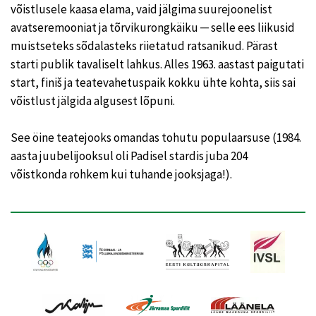
võistlusele kaasa elama, vaid jälgima suurejoonelist
avatseremooniat ja tõrvikurongkäiku ─ selle ees liikusid
muistseteks sõdalasteks riietatud ratsanikud. Pärast
starti publik tavaliselt lahkus. Alles 1963. aastast paigutati
start, finiš ja teatevahetuspaik kokku ühte kohta, siis sai
võistlust jälgida algusest lõpuni.
See öine teatejooks omandas tohutu populaarsuse (1984.
aasta juubelijooksul oli Padisel stardis juba 204
võistkonda rohkem kui tuhande jooksjaga!).