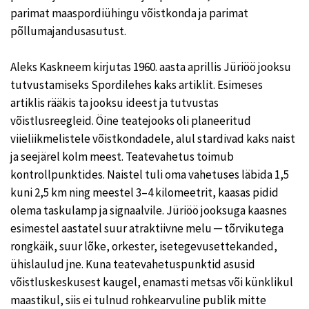
parimat maaspordiühingu võistkonda ja parimat
põllumajandusasutust.
Aleks Kaskneem kirjutas 1960. aasta aprillis Jüriöö jooksu
tutvustamiseks Spordilehes kaks artiklit. Esimeses
artiklis rääkis ta jooksu ideest ja tutvustas
võistlusreegleid. Öine teatejooks oli planeeritud
viieliikmelistele võistkondadele, alul stardivad kaks naist
ja seejärel kolm meest. Teatevahetus toimub
kontrollpunktides. Naistel tuli oma vahetuses läbida 1,5
kuni 2,5 km ning meestel 3–4 kilomeetrit, kaasas pidid
olema taskulamp ja signaalvile. Jüriöö jooksuga kaasnes
esimestel aastatel suur atraktiivne melu ─ tõrvikutega
rongkäik, suur lõke, orkester, isetegevusettekanded,
ühislaulud jne. Kuna teatevahetuspunktid asusid
võistluskeskusest kaugel, enamasti metsas või künklikul
maastikul, siis ei tulnud rohkearvuline publik mitte