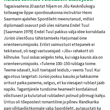
Tagasivaatena 20 aastat hiljem on Jõu Kesknõukogu
tolleaegne õppe-spordiosakonna instruktor Henn
Saarmann ajalehes Spordileht meenutanud, millist
diplomaadi osavust pidi üles näitama Endel Tuul
[Saarmann 1979]: Endel Tuul pakkus välja idee korraldada
Jüriöö ülestõusu tähistamiseks Harjumaal öine
orienteerumisjooks. Erilist vaimustust ettepanek ei
tekitanud, oli isegi vastuseisjaid. «Jõu» rahakott oli
kõhnuke. Tuul oskas selgeks teha, kui väga kaunis ala on
orienteerumisjooks. «Tuleme 100–150 rublaga toime.
Teeme odavalt, küll toetajaid leidub,» veenis Tuul. Kui
aga otsus langetati Jüriöö jooksu kasuks ja hakkasime
üritust paika panema, selgus, et ka viiesajast rublast jääb
napiks. Tagantjärele tundsime heameelt kordaläinud
võistlusest ja kulutatud rubladest polnud põrmugi kahju.
Üritus oli tõepoolest romantiline ja põnev. Rändkarika
pani võitjavõistkonnale välja Spordileht, autasustati ka