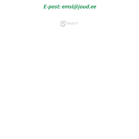
E-post:
emsl@joud.ee