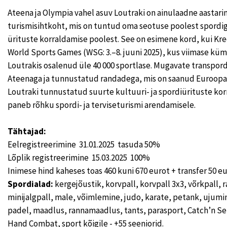
Ateena ja Olympia vahel asuv Loutraki on ainulaadne aastari
turismisihtkoht, mis on tuntud oma seotuse poolest spordig
ürituste korraldamise poolest. See on esimene kord, kui Kr
World Sports Games (WSG: 3.–8. juuni 2025), kus viimase kü
Loutrakis osalenud üle 40 000 sportlase. Mugavate transpo
Ateenaga ja tunnustatud randadega, mis on saanud Euroopa s
Loutraki tunnustatud suurte kultuuri- ja spordiürituste kor
paneb rõhku spordi- ja terviseturismi arendamisele.
Tähtajad:
Eelregistreerimine 31.01.2025 tasuda 50%
Lõplik registreerimine 15.03.2025 100%
Inimese hind kaheses toas 460 kuni 670 eurot + transfer 50 eu
Spordialad:
kergejõustik, korvpall, korvpall 3x3, võrkpall, r
minijalgpall, male, võimlemine, judo, karate, petank, ujumin
padel, maadlus, rannamaadlus, tants, parasport, Catch’n Se
Hand Combat, sport kõigile - +55 seeniorid.