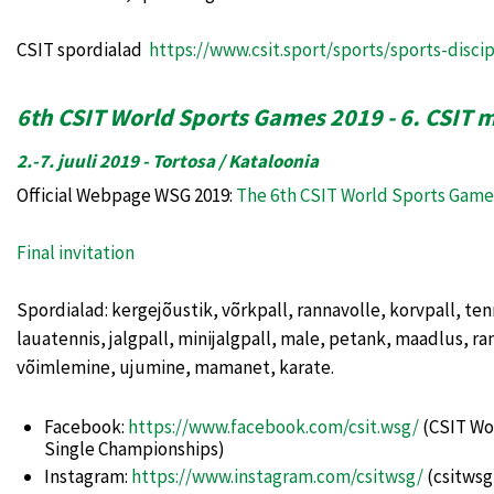
CSIT spordialad
https://
www.csit.sport/sports/sports-discip
6th CSIT World Sports Games 2019 - 6. CSI
2.-7. juuli 2019 - Tortosa / Kataloonia
Official Webpage WSG 2019:
The 6th CSIT World Sports Game
Final invitation
Spordialad: kergejõustik, võrkpall, rannavolle, korvpall, ten
lauatennis, jalgpall, minijalgpall, male, petank, maadlus, r
võimlemine, ujumine, mamanet, karate.
Facebook:
https://www.facebook.com/csit.wsg/
(CSIT Wo
Single Championships)
Instagram:
https://www.instagram.com/csitwsg/
(csitwsg