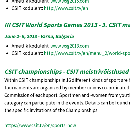
Ametlik koduleht:
www.wsg2015.com
CSIT koduleht:
http://www.csit.tv/en
III CSIT World Sports Games 2013 - 3. CSIT
June 2- 9, 2013 - Varna, Bulgaria
Ametlik koduleht:
www.wsg2013.com
CSIT koduleht:
http://www.csit.tv/en/menu_2/world-sp
CSIT championships - CSIT meistrivõistlused
Within CSIT championships in 16 different kinds of sport are 
tournaments are organized by member unions co-ordinated 
Commission of each sport. Sportmen and -women from youth
category can participate in the events. Details can be found 
the specific invitations of the Championships.
https://www.csit.tv/en/sports-new