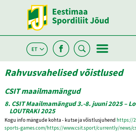
ET
Rahvusvahelised võistlused
CSIT maailmamängud
8. CSIT Maailmamängud 3.-8. juuni 2025 – L
LOUTRAKI 2025
Kogu info mängude kohta - kutse ja võistlusjuhend
https://2
sports-games.com
/
https
://
www.csit.sport/currently/news/c