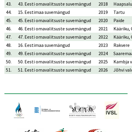
43.
43. Eesti omavalitsuste suvemängud
2018
Haapsa
44.
15. Eestimaa suvemängud
2019
Tartu
45.
45. Eesti omavalitsuste suvemängud
2020
Paide
46.
46. Eesti omavalitsuste suvemängud
2021
Kääriku,
47.
47. Eesti omavalitsuste suvemängud
2022
Kääriku,
48.
16. Eestimaa suvemängud
2023
Rakvere
49.
49. Eesti omavalitsuste suvemängud
2024
Saarema
50.
50. Eesti omavalitsuste suvemängud
2025
Kambja v
51.
51. Eesti omavalitsuste suvemängud
2026
Jõhvi val