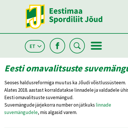
ET
Eesti omavalitsuste suvemäng
Seoses haldusreformiga muutus ka Jõudi võistlussüsteem.
Alates 2018. aastast korraldatakse linnadele ja valdadele üh
Eesti omavalitsuste suvemängud.
Suvemängude järjekorra number on jätkuks
linnade
suvemängudele
, mis algasid varem.