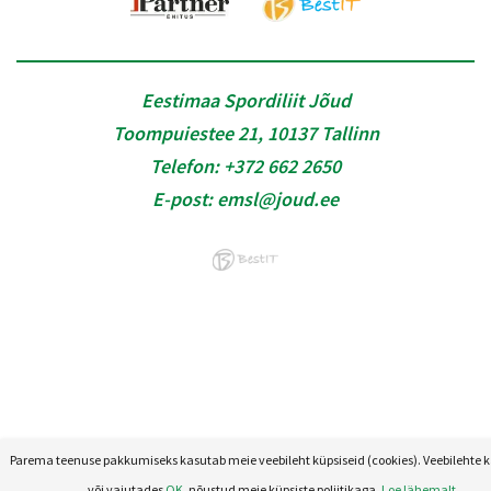
Eestimaa Spordiliit Jõud
Toompuiestee 21, 10137 Tallinn
Telefon:
+372 662 2650
E-post:
emsl@joud.ee
Parema teenuse pakkumiseks kasutab meie veebileht küpsiseid (cookies). Veebilehte 
või vajutades
OK
, nõustud meie küpsiste poliitikaga.
Loe lähemalt