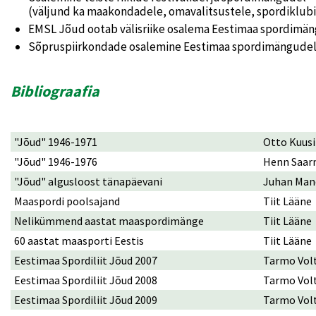
(väljund ka maakondadele, omavalitsustele, spordiklub
EMSL Jõud ootab välisriike osalema Eestimaa spordimä
Sõpruspiirkondade osalemine Eestimaa spordimängude
Bibliograafia
"Jõud" 1946-1971
Otto Kuusi
"Jõud" 1946-1976
Henn Saa
"Jõud" algusloost tänapäevani
Juhan Man
Maaspordi poolsajand
Tiit Lääne
Nelikümmend aastat maaspordimänge
Tiit Lääne
60 aastat maasporti Eestis
Tiit Lääne
Eestimaa Spordiliit Jõud 2007
Tarmo Volt
Eestimaa Spordiliit Jõud 2008
Tarmo Volt
Eestimaa Spordiliit Jõud 2009
Tarmo Volt