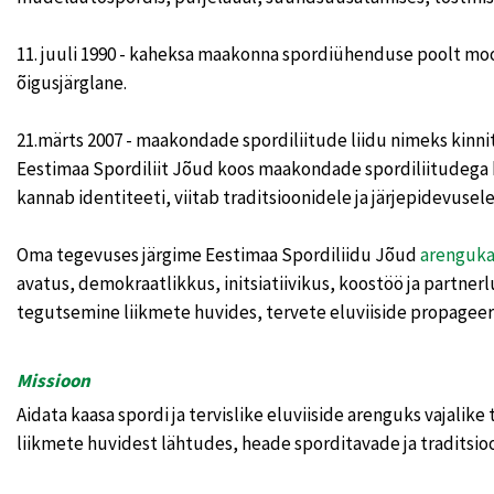
11. juuli 1990 - kaheksa maakonna spordiühenduse poolt moo
õigusjärglane.
21.märts 2007 - maakondade spordiliitude liidu nimeks kinni
Eestimaa Spordiliit Jõud koos maakondade spordiliitudega k
kannab identiteeti, viitab traditsioonidele ja järjepidevusele
Oma tegevuses järgime Eestimaa Spordiliidu Jõud
arenguk
avatus, demokraatlikkus, initsiatiivikus, koostöö ja partnerlu
tegutsemine liikmete huvides, tervete eluviiside propagee
Missioon
Aidata kaasa spordi ja tervislike eluviiside arenguks vajali
liikmete huvidest lähtudes, heade sporditavade ja traditsio