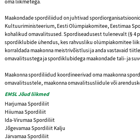
oma liikmetega.
Maakondade spordiliidud on juhtivad spordiorganisatsioon
Kultuuriministeerium, Eesti Olümpiakomitee, Eestimaa Spordi
kohalikud omavalitsused. Spordiseadusest tulenevalt (§ 4 
spordiklubide ühendus, kes rahvusliku olümpiakomitee liik
korraldada maakonna meistrivõistlusi ja anda vastavaid tii
omavalitsustega ja spordiklubidega maakondade tali- ja su
Maakonna spordiliidud koordineerivad oma maakonna spordit
omavalitsustele, maakonna omavalitsusliidule või arendus
EMSL Jõud liikmed
Harjumaa Spordiliit
Hiiumaa Spordiliit
Ida-Virumaa Spordiliit
Jõgevamaa Spordiliit Kalju
Järvamaa Spordiliit