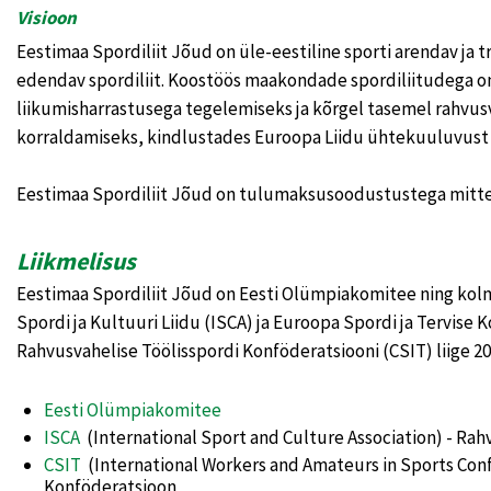
Visioon
Eestimaa Spordiliit Jõud on üle-eestiline sporti arendav ja 
edendav spordiliit. Koostöös maakondade spordiliitudega on
liikumisharrastusega tegelemiseks ja kõrgel tasemel rahvusva
korraldamiseks, kindlustades Euroopa Liidu ühtekuuluvust ni
Eestimaa Spordiliit Jõud on tulumaksusoodustustega mitte
Liikmelisus
Eestimaa Spordiliit Jõud on Eesti Olümpiakomitee ning kolm
Spordi ja Kultuuri Liidu (ISCA) ja Euroopa Spordi ja Tervise 
Rahvusvahelise Töölisspordi Konföderatsiooni (CSIT) liige 2
Eesti Olümpiakomitee
ISCA
(International Sport and Culture Association) - Rahv
CSIT
(International Workers and Amateurs in Sports Conf
Konföderatsioon