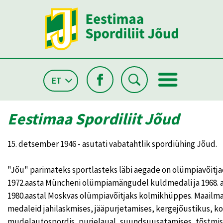
ET
Eestimaa Spordiliit Jõud
15. detsember 1946 - asutati vabatahtlik spordiühing Jõud.
"Jõu" parimateks sportlasteks läbi aegade on olümpiavõitjad
1972.aasta Müncheni olümpiamängudel kuldmedali ja 1968. 
1980.aastal Moskvas olümpiavõitjaks kolmikhüppes. Maailma 
medaleid jahilaskmises, jääpurjetamises, kergejõustikus, ko
mudelautospordis, purjelaual, suundsuusatamises, tõstmis