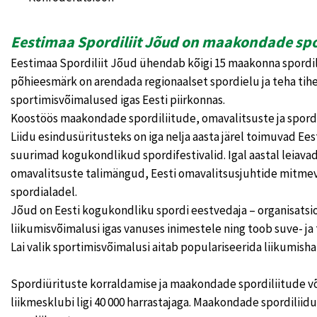
Eestimaa Spordiliit Jõud on maakondade spor
Eestimaa Spordiliit Jõud ühendab kõigi 15 maakonna spordili
põhieesmärk on arendada regionaalset spordielu ja teha tih
sportimisvõimalused igas Eesti piirkonnas.
Koostöös maakondade spordiliitude, omavalitsuste ja spord
Liidu esindusüritusteks on iga nelja aasta järel toimuvad E
suurimad kogukondlikud spordifestivalid. Igal aastal leiava
omavalitsuste talimängud, Eesti omavalitsusjuhtide mitmevõi
spordialadel.
Jõud on Eesti kogukondliku spordi eestvedaja – organisatsi
liikumisvõimalusi igas vanuses inimestele ning toob suve‑ 
Lai valik sportimisvõimalusi aitab populariseerida liikumisha
Spordiürituste korraldamise ja maakondade spordiliitude v
liikmesklubi ligi 40 000 harrastajaga. Maakondade spordiliidu