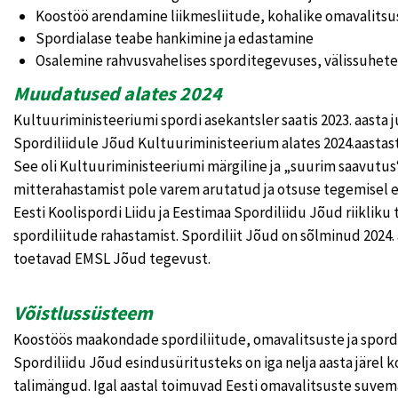
Koostöö arendamine liikmesliitude, kohalike omavalitsus
Spordialase teabe hankimine ja edastamine
Osalemine rahvusvahelises sporditegevuses, välissuhete
Muudatused alates 2024
Kultuuriministeeriumi spordi asekantsler saatis 2023. aasta juu
Spordiliidule Jõud Kultuuriministeerium alates 2024.aastast
See oli Kultuuriministeeriumi märgiline ja „suurim saavutus
mitterahastamist pole varem arutatud ja otsuse tegemisel e
Eesti Koolispordi Liidu ja Eestimaa Spordiliidu Jõud riikl
spordiliitude rahastamist. Spordiliit Jõud on sõlminud 2024
toetavad EMSL Jõud tegevust.
Võistlussüsteem
Koostöös maakondade spordiliitude, omavalitsuste ja spord
Spordiliidu Jõud esindusüritusteks on iga nelja aasta järe
talimängud. Igal aastal toimuvad Eesti omavalitsuste suvem