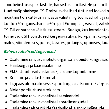
spordivõistlusi sportlastele, harrastussportlastele ja sport
tundmaõppimisega. CSIT rahvusvahelised üritused loovad mi
mõistmist eri kultuuri rahvaste vahel ning teenivad rahu ja
kuulub 80 organisatsiooni 60 riigist Euroopast, Aasiast, Aafri
CSIT-il on sarnane võistlussüsteem Jõudiga, kus korraldataks
toimuvad CSIT võistlused kergejõustikus, korvpallis, korvpalli
males, võimlemises, judos, karates, petangis, ujumises, lau
Rahvusvahelised tegevused
Osalemine rahvusvaheliste organisatsioonide kongressid
Hääleõigus ja kaasarääkimine
EMSL Jõud teadvustamine ja maine kujundamine
Koostöö ja vastastikune abi
Ligipääs ülemaailmsesse spordiorganisatsioonide võrgus
Meie spordiürituste reklaam
Osalemine rahvusvahelistel seminaridel
Osalemine rahvusvahelistel spordimängudel
Osalemine teiste riikide festivalidel ja spordimängudel