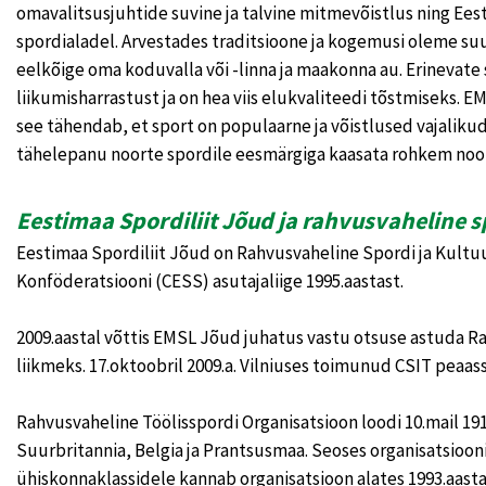
omavalitsusjuhtide suvine ja talvine mitmevõistlus ning Ees
spordialadel. Arvestades traditsioone ja kogemusi oleme su
eelkõige oma koduvalla või -linna ja maakonna au. Erinevat
liikumisharrastust ja on hea viis elukvaliteedi tõstmiseks. 
see tähendab, et sport on populaarne ja võistlused vajalik
tähelepanu noorte spordile eesmärgiga kaasata rohkem noor
Eestimaa Spordiliit Jõud ja rahvusvaheline s
Eestimaa Spordiliit Jõud on Rahvusvaheline Spordi ja Kultuur
Konföderatsiooni (CESS) asutajaliige 1995.aastast.
2009.aastal võttis EMSL Jõud juhatus vastu otsuse astuda R
liikmeks. 17.oktoobril 2009.a. Vilniuses toimunud CSIT peaas
Rahvusvaheline Töölisspordi Organisatsioon loodi 10.mail 19
Suurbritannia, Belgia ja Prantsusmaa. Seoses organisatsiooni
ühiskonnaklassidele kannab organisatsioon alates 1993.aast