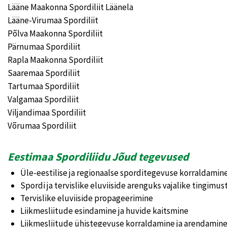
Lääne Maakonna Spordiliit Läänela
Lääne-Virumaa Spordiliit
Põlva Maakonna Spordiliit
Pärnumaa Spordiliit
Rapla Maakonna Spordiliit
Saaremaa Spordiliit
Tartumaa Spordiliit
Valgamaa Spordiliit
Viljandimaa Spordiliit
Võrumaa Spordiliit
Eestimaa Spordiliidu Jõud tegevused
Üle-eestilise ja regionaalse sporditegevuse korraldamin
Spordi ja tervislike eluviiside arenguks vajalike tingimu
Tervislike eluviiside propageerimine
Liikmesliitude esindamine ja huvide kaitsmine
Liikmesliitude ühistegevuse korraldamine ja arendamin