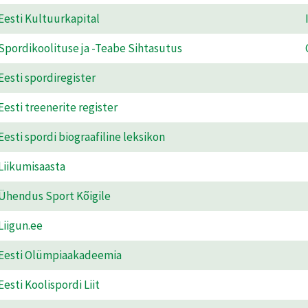
Eesti Kultuurkapital
Spordikoolituse ja -Teabe Sihtasutus
Eesti spordiregister
Eesti treenerite register
Eesti spordi biograafiline leksikon
Liikumisaasta
Ühendus Sport Kõigile
Liigun.ee
Eesti Olümpiaakadeemia
Eesti Koolispordi Liit