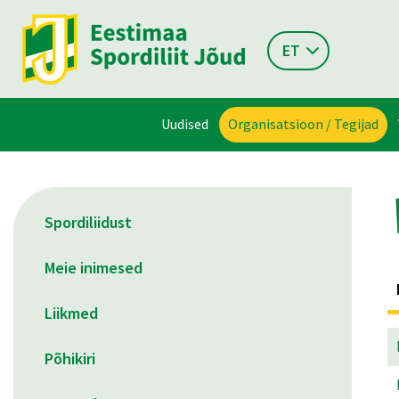
ET
Uudised
Organisatsioon / Tegijad
Spordiliidust
Meie inimesed
Liikmed
Põhikiri