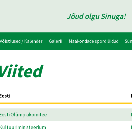
Jõud olgu Sinuga!
Võistlused / Kalender
Galerii
Maakondade spordiliidud
Sü
Viited
Eesti
Eesti Olümpiakomitee
Kultuuriministeerium