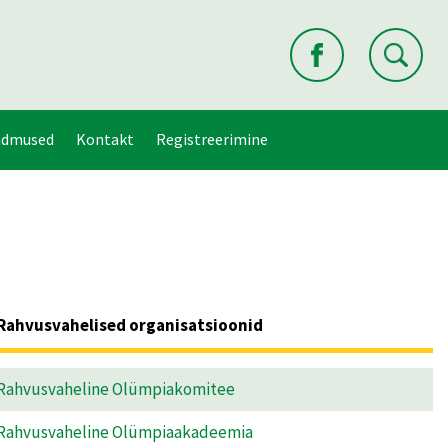
ndmused
Kontakt
Registreerimine
Rahvusvahelised organisatsioonid
Rahvusvaheline Olümpiakomitee
Rahvusvaheline Olümpiaakadeemia