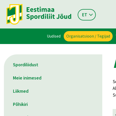
ET
Uudised
Organisatsioon / Tegijad
Spordiliidust
Meie inimesed
S
A
Liikmed
S
Põhikiri