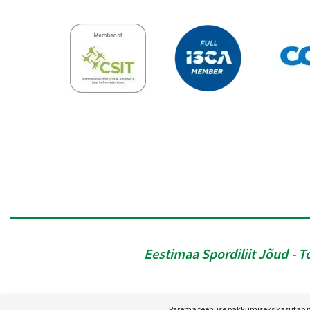
Eestimaa Spordiliit Jõud
T
Parema teenuse pakkumiseks kasutab mei