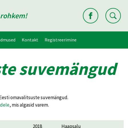
d rohkem!
ndmused
Kontakt
Registreerimine
uste suvemängud
d Eesti omavalitsuste suvemängud.
dele
, mis algasid varem.
2018
Haapsalu