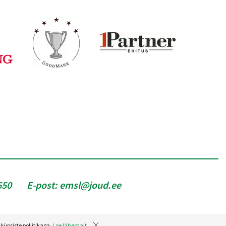
650
E-post:
emsl@joud.ee
küpsiste poliitikaga.
Loe lähemalt