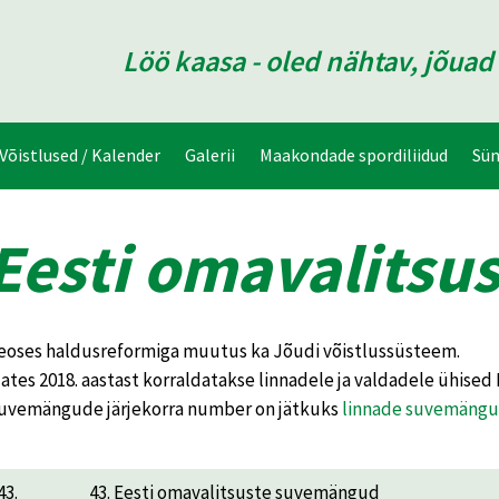
Löö kaasa - oled nähtav, jõua
Võistlused / Kalender
Galerii
Maakondade spordiliidud
Sü
Eesti omavalits
eoses haldusreformiga muutus ka Jõudi võistlussüsteem.
lates 2018. aastast korraldatakse linnadele ja valdadele ühise
uvemängude järjekorra number on jätkuks
linnade suvemängu
43.
43. Eesti omavalitsuste suvemängud