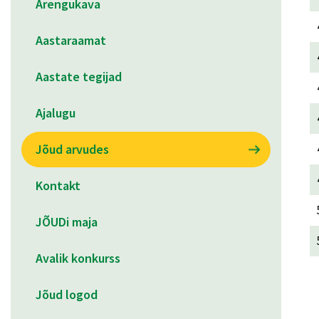
Arengukava
Aastaraamat
Aastate tegijad
Ajalugu
Jõud arvudes
Kontakt
JÕUDi maja
Avalik konkurss
Jõud logod