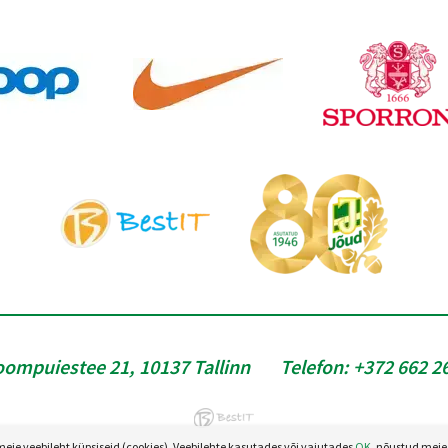
oompuiestee 21, 10137 Tallinn
Telefon:
+372 662 2
e veebileht küpsiseid (cookies). Veebilehte kasutades või vajutades
OK
, nõustud meie 