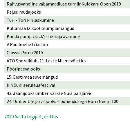
Rahvusvaheline vabamaadluse turniir Kuldkaru Open 2019
Pajusi mudajooks
Türi - Tori kiirlaskumine
Kullamaa IX kooliolümpiamängud
Kunda pump track’i trikiraja avamine
V Raudmehe triatlon
Classic Pärnu 2019
ATO Spordiklubi 11. Laste Mitmevõistlus
Pööripäevajooks
15. Eestimaa suvemängud
II Nõuni aerulauafestival
42. Jaanijooks ümber Karksi-Nuia paisjärve
24. Ümber Uhtjärve jooks – pühendusega Harri Neem 100
2019 Aasta tegijad, esitlus