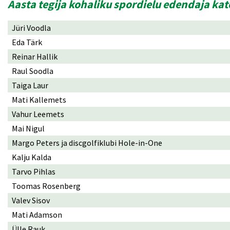
Aasta tegija kohaliku spordielu edendaja ka
Jüri Voodla
Eda Tärk
Reinar Hallik
Raul Soodla
Taiga Laur
Mati Kallemets
Vahur Leemets
Mai Nigul
Margo Peters ja discgolfiklubi Hole-in-One
Kalju Kalda
Tarvo Pihlas
Toomas Rosenberg
Valev Sisov
Mati Adamson
Ülle Rauk