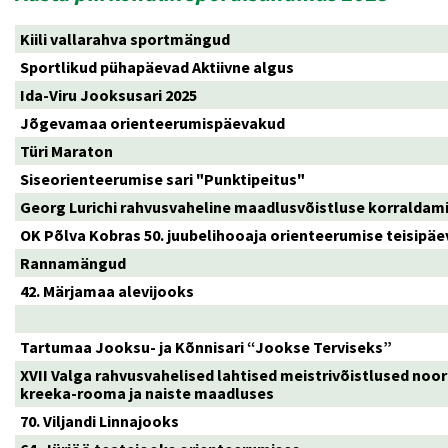
Kiili vallarahva sportmängud
Sportlikud pühapäevad Aktiivne algus
Ida-Viru Jooksusari 2025
Jõgevamaa orienteerumispäevakud
Türi Maraton
Siseorienteerumise sari "Punktipeitus"
Georg Lurichi rahvusvaheline maadlusvõistluse korraldam
OK Põlva Kobras 50. juubelihooaja orienteerumise teisipä
Rannamängud
42. Märjamaa alevijooks
Tartumaa Jooksu- ja Kõnnisari “Jookse Terviseks”
XVII Valga rahvusvahelised lahtised meistrivõistlused noo
kreeka-rooma ja naiste maadluses
70. Viljandi Linnajooks