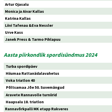
Artur Ojasalu
Monica ja Aivar Kallas
Katrina Kallas
Liivi Tafenau &Eva Nessler
Urve Kass
Janek Press & Tarmo Pihlapuu
Aasta piirkondlik spordisündmus 2024
Turba spordipäev
Hiiumaa Rattanädalavahetus
Voka triatlon 40
Põltsamaa Jõe 50. Suvemängud
Aravete Rannavolle turniirid
Haapsalu 18. triatlon
Rannavõrkpalli MK etapp Rakveres