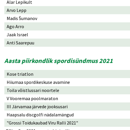
Alar Lepikult
Arvo Lepp
Madis Šumanov
Ago Arro
Jaak Israel
Anti Saarepuu
Aasta piirkondlik spordisündmus 2021
Kose triatlon
Hiiumaa spordikeskuse avamine
Toila võistlussari noortele
V Vooremaa poolmaraton
III Järvamaa järvede jooksusari
Haapsalu discgolfi nädalamängud
"Grossi Toidukaubad Viru Ralli 2021"