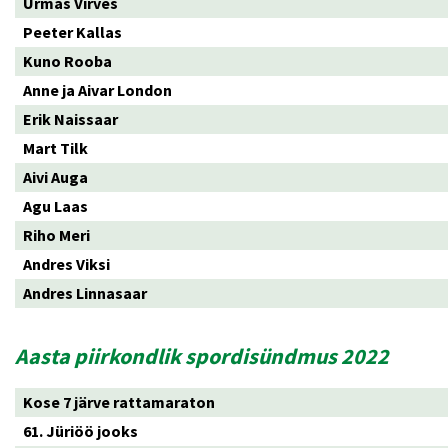
Urmas Virves
Peeter Kallas
Kuno Rooba
Anne ja Aivar London
Erik Naissaar
Mart Tilk
Aivi Auga
Agu Laas
Riho Meri
Andres Viksi
Andres Linnasaar
Aasta piirkondlik spordisündmus 2022
Kose 7 järve rattamaraton
61. Jüriöö jooks