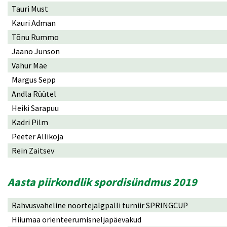
Tauri Must
Kauri Adman
Tõnu Rummo
Jaano Junson
Vahur Mäe
Margus Sepp
Andla Rüütel
Heiki Sarapuu
Kadri Pilm
Peeter Allikoja
Rein Zaitsev
Aasta piirkondlik spordisündmus 2019
Rahvusvaheline noortejalgpalli turniir SPRINGCUP
Hiiumaa orienteerumisneljapäevakud