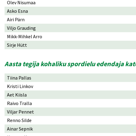
Olev Nisumaa
Asko Esna
Airi Pärn
Viljo Grauding
Mikk-Mihkel Arro
Sirje Hütt
Aasta tegija kohaliku spordielu edendaja ka
Tiina Pallas
Kristi Linkov
Aet Kiisla
Raivo Tralla
Viljar Pennet
Renno Silde
Ainar Sepnik