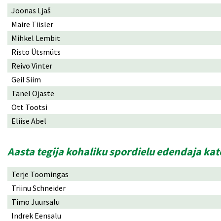
Joonas Ljaš
Maire Tiisler
Mihkel Lembit
Risto Ütsmüts
Reivo Vinter
Geil Siim
Tanel Ojaste
Ott Tootsi
Eliise Abel
Aasta tegija kohaliku spordielu edendaja ka
Terje Toomingas
Triinu Schneider
Timo Juursalu
Indrek Eensalu