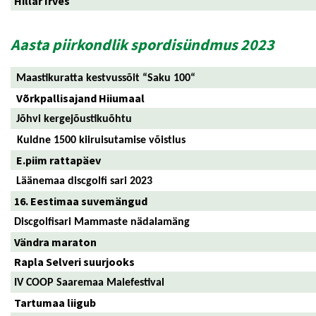
Hillar Irves
Aasta piirkondlik spordisündmus 2023
Maastikuratta kestvussõit “Saku 100“
Võrkpallisajand Hiiumaal
Jõhvi kergejõustikuõhtu
Kuldne 1500 kiiruisutamise võistlus
E.piim rattapäev
Läänemaa discgolfi sari 2023
16. Eestimaa suvemängud
Discgolfisari Mammaste nädalamäng
Vändra maraton
Rapla Selveri suurjooks
IV COOP Saaremaa Malefestival
Tartumaa liigub