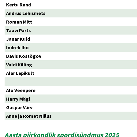
Kertu Rand
Andrus Lehismets
Roman Mitt
Taavi Parts
Janar Kuld
Indrek Iho
Davis Kostõgov
Valdi Killing
Alar Lepikult
Alo Veenpere
Harry Mägi
Gaspar Värv
Anne ja Romet Niilus
Aasta piirkondlik spordisündmus 2025