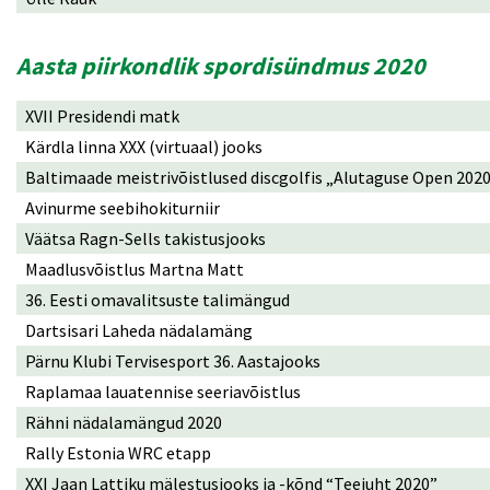
Aasta piirkondlik spordisündmus 2020
XVII Presidendi matk
Kärdla linna XXX (virtuaal) jooks
Baltimaade meistrivõistlused discgolfis „Alutaguse Open 202
Avinurme seebihokiturniir
Väätsa Ragn-Sells takistusjooks
Maadlusvõistlus Martna Matt
36. Eesti omavalitsuste talimängud
Dartsisari Laheda nädalamäng
Pärnu Klubi Tervisesport 36. Aastajooks
Raplamaa lauatennise seeriavõistlus
Rähni nädalamängud 2020
Rally Estonia WRC etapp
XXI Jaan Lattiku mälestusjooks ja -kõnd “Teejuht 2020”