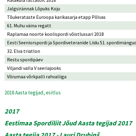
Jalgsirännak Lõpuks Koju
Tõukerataste Euroopa karikasarja etapp Põlvas
61. Muhu väina regatt
Raplamaa noorte koolispordi võistlussari 2018
Eesti Seeniorspordi ja Spordiveteranide Liidu 51. spordimängu
32. Elva triatlon
Restu spordipäev
Viljandi valla V seeriajooks
Võrumaa võrkpalli rahvaliiga
2018 Aasta tegijad, esitlus
2017
Eestimaa Spordiliit Jõud Aasta tegijad 2017
Aasta tegija 2017 - Lauri Drubinš