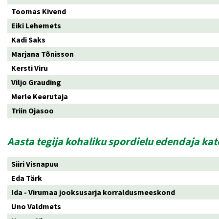
Toomas Kivend
Eiki Lehemets
Kadi Saks
Marjana Tõnisson
Kersti Viru
Viljo Grauding
Merle Keerutaja
Triin Ojasoo
Aasta tegija kohaliku spordielu edendaja ka
Siiri Visnapuu
Eda Tärk
Ida - Virumaa jooksusarja korraldusmeeskond
Uno Valdmets