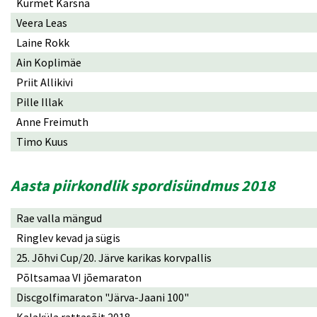
Kurmet Karsna
Veera Leas
Laine Rokk
Ain Koplimäe
Priit Allikivi
Pille Illak
Anne Freimuth
Timo Kuus
Aasta piirkondlik spordisündmus 2018
Rae valla mängud
Ringlev kevad ja sügis
25. Jõhvi Cup/20. Järve karikas korvpallis
Põltsamaa VI jõemaraton
Discgolfimaraton "Järva-Jaani 100"
Kalaküla rattasõit 2018