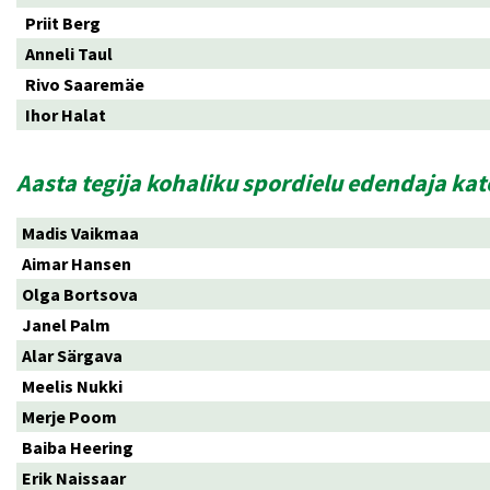
Priit Berg
Anneli Taul
Rivo Saaremäe
Ihor Halat
Aasta tegija kohaliku spordielu edendaja ka
Madis Vaikmaa
Aimar Hansen
Olga Bortsova
Janel Palm
Alar Särgava
Meelis Nukki
Merje Poom
Baiba Heering
Erik Naissaar