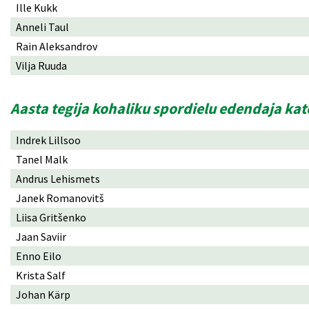
Ille Kukk
Anneli Taul
Rain Aleksandrov
Vilja Ruuda
Aasta tegija kohaliku spordielu edendaja ka
Indrek Lillsoo
Tanel Malk
Andrus Lehismets
Janek Romanovitš
Liisa Gritšenko
Jaan Saviir
Enno Eilo
Krista Salf
Johan Kärp