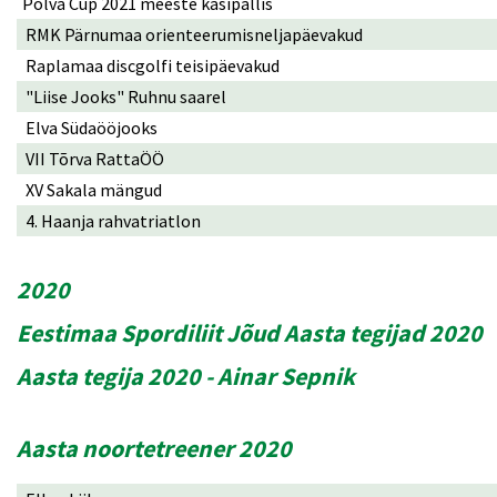
Põlva Cup 2021 meeste käsipallis
RMK Pärnumaa orienteerumisneljapäevakud
Raplamaa discgolfi teisipäevakud
"Liise Jooks" Ruhnu saarel
Elva Südaööjooks
VII Tõrva RattaÖÖ
XV Sakala mängud
4. Haanja rahvatriatlon
2020
Eestimaa Spordiliit Jõud Aasta tegijad 2020
Aasta tegija 2020 - Ainar Sepnik
Aasta noortetreener 2020