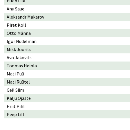
Ellen Liik
Anu Saue
Aleksandr Makarov
Piret Koll
Otto Männa
Igor Nudelman
Mikk Joorits
Avo Jakovits
Toomas Heinla
Mati Püü
Mati Rüütel
Geil Siim
Kalju Ojaste
Priit Pihl
Peep Lill