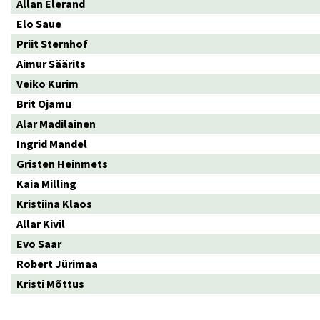
Allan Elerand
Elo Saue
Priit Sternhof
Aimur Säärits
Veiko Kurim
Brit Ojamu
Alar Madilainen
Ingrid Mandel
Gristen Heinmets
Kaia Milling
Kristiina Klaos
Allar Kivil
Evo Saar
Robert Jürimaa
Kristi Mõttus