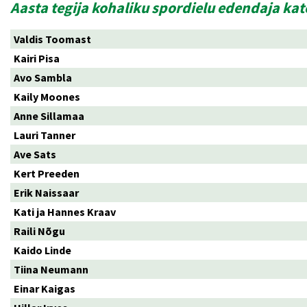
Aasta tegija kohaliku spordielu edendaja ka
Valdis Toomast
Kairi Pisa
Avo Sambla
Kaily Moones
Anne Sillamaa
Lauri Tanner
Ave Sats
Kert Preeden
Erik Naissaar
Kati ja Hannes Kraav
Raili Nõgu
Kaido Linde
Tiina Neumann
Einar Kaigas