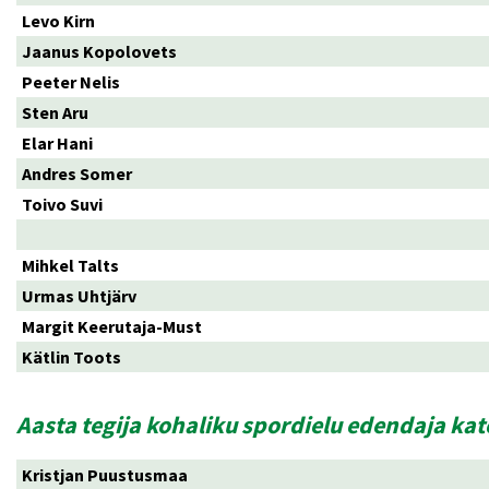
Levo Kirn
Jaanus Kopolovets
Peeter Nelis
Sten Aru
Elar Hani
Andres Somer
Toivo Suvi
Mihkel Talts
Urmas Uhtjärv
Margit Keerutaja-Must
Kätlin Toots
Aasta tegija kohaliku spordielu edendaja ka
Kristjan Puustusmaa