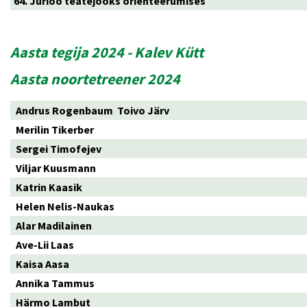
64. Jüriöö teatejooks orienteerumises
Aasta tegija 2024 - Kalev Kütt
Aasta noortetreener 2024
Andrus Rogenbaum Toivo Järv
Merilin Tikerber
Sergei Timofejev
Viljar Kuusmann
Katrin Kaasik
Helen Nelis-Naukas
Alar Madilainen
Ave-Lii Laas
Kaisa Aasa
Annika Tammus
Härmo Lambut