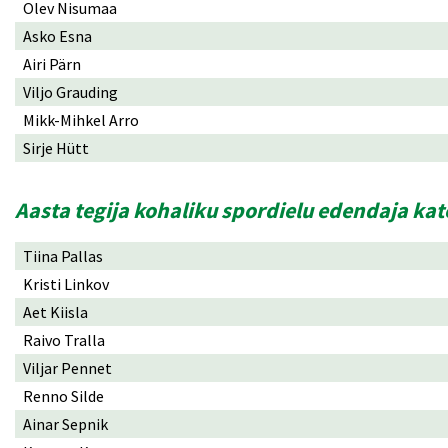
Olev Nisumaa
Asko Esna
Airi Pärn
Viljo Grauding
Mikk-Mihkel Arro
Sirje Hütt
Aasta tegija kohaliku spordielu edendaja ka
Tiina Pallas
Kristi Linkov
Aet Kiisla
Raivo Tralla
Viljar Pennet
Renno Silde
Ainar Sepnik