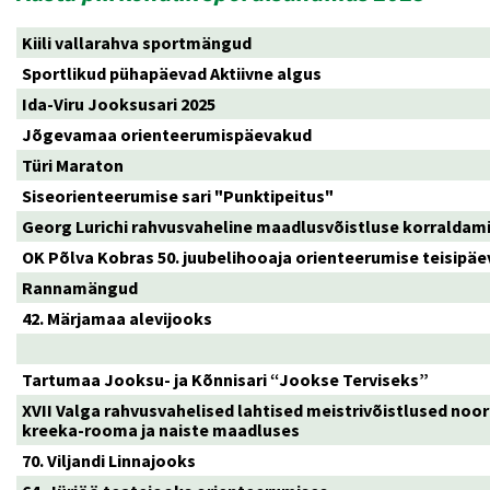
Kiili vallarahva sportmängud
Sportlikud pühapäevad Aktiivne algus
Ida-Viru Jooksusari 2025
Jõgevamaa orienteerumispäevakud
Türi Maraton
Siseorienteerumise sari "Punktipeitus"
Georg Lurichi rahvusvaheline maadlusvõistluse korraldam
OK Põlva Kobras 50. juubelihooaja orienteerumise teisipä
Rannamängud
42. Märjamaa alevijooks
Tartumaa Jooksu- ja Kõnnisari “Jookse Terviseks”
XVII Valga rahvusvahelised lahtised meistrivõistlused noo
kreeka-rooma ja naiste maadluses
70. Viljandi Linnajooks