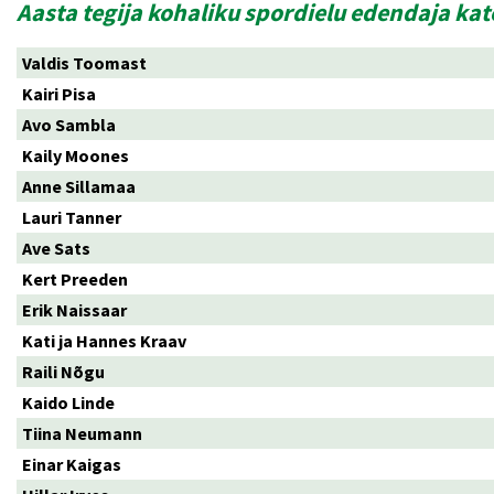
Aasta tegija kohaliku spordielu edendaja ka
Valdis Toomast
Kairi Pisa
Avo Sambla
Kaily Moones
Anne Sillamaa
Lauri Tanner
Ave Sats
Kert Preeden
Erik Naissaar
Kati ja Hannes Kraav
Raili Nõgu
Kaido Linde
Tiina Neumann
Einar Kaigas