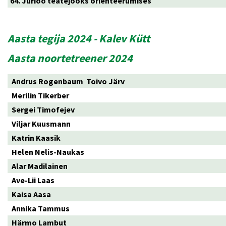
64. Jüriöö teatejooks orienteerumises
Aasta tegija 2024 - Kalev Kütt
Aasta noortetreener 2024
Andrus Rogenbaum Toivo Järv
Merilin Tikerber
Sergei Timofejev
Viljar Kuusmann
Katrin Kaasik
Helen Nelis-Naukas
Alar Madilainen
Ave-Lii Laas
Kaisa Aasa
Annika Tammus
Härmo Lambut