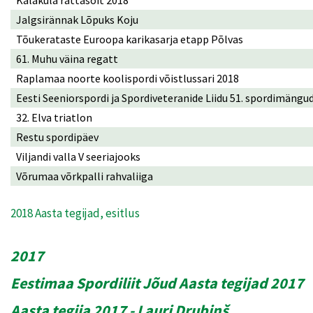
Jalgsirännak Lõpuks Koju
Tõukerataste Euroopa karikasarja etapp Põlvas
61. Muhu väina regatt
Raplamaa noorte koolispordi võistlussari 2018
Eesti Seeniorspordi ja Spordiveteranide Liidu 51. spordimängu
32. Elva triatlon
Restu spordipäev
Viljandi valla V seeriajooks
Võrumaa võrkpalli rahvaliiga
2018 Aasta tegijad, esitlus
2017
Eestimaa Spordiliit Jõud Aasta tegijad 2017
Aasta tegija 2017 - Lauri Drubinš