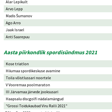
Alar Lepikult
Arvo Lepp
Madis Šumanov
Ago Arro
Jaak Israel
Anti Saarepuu
Aasta piirkondlik spordisündmus 2021
Kose triatlon
Hiiumaa spordikeskuse avamine
Toila võistlussari noortele
V Vooremaa poolmaraton
III Järvamaa järvede jooksusari
Haapsalu discgolfi nädalamängud
"Grossi Toidukaubad Viru Ralli 2021"