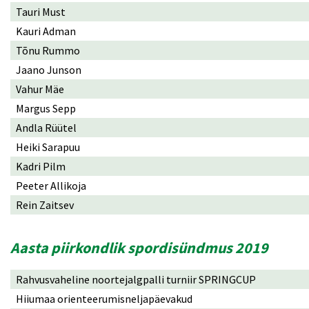
Tauri Must
Kauri Adman
Tõnu Rummo
Jaano Junson
Vahur Mäe
Margus Sepp
Andla Rüütel
Heiki Sarapuu
Kadri Pilm
Peeter Allikoja
Rein Zaitsev
Aasta piirkondlik spordisündmus 2019
Rahvusvaheline noortejalgpalli turniir SPRINGCUP
Hiiumaa orienteerumisneljapäevakud