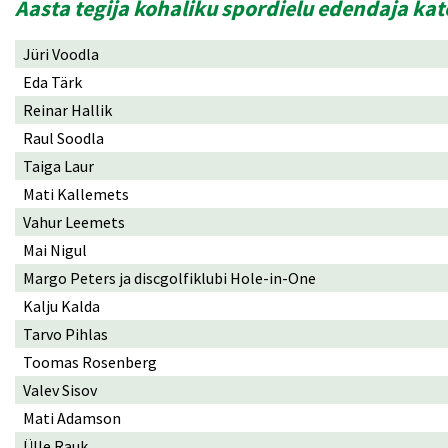
Aasta tegija kohaliku spordielu edendaja ka
Jüri Voodla
Eda Tärk
Reinar Hallik
Raul Soodla
Taiga Laur
Mati Kallemets
Vahur Leemets
Mai Nigul
Margo Peters ja discgolfiklubi Hole-in-One
Kalju Kalda
Tarvo Pihlas
Toomas Rosenberg
Valev Sisov
Mati Adamson
Ülle Rauk