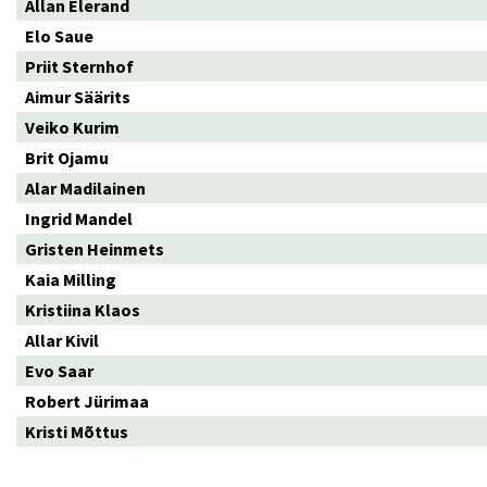
Allan Elerand
Elo Saue
Priit Sternhof
Aimur Säärits
Veiko Kurim
Brit Ojamu
Alar Madilainen
Ingrid Mandel
Gristen Heinmets
Kaia Milling
Kristiina Klaos
Allar Kivil
Evo Saar
Robert Jürimaa
Kristi Mõttus