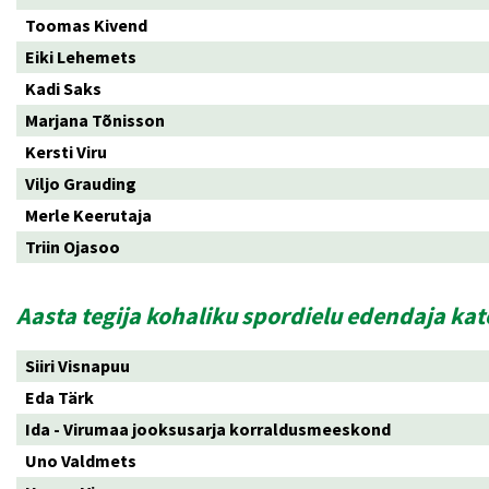
Toomas Kivend
Eiki Lehemets
Kadi Saks
Marjana Tõnisson
Kersti Viru
Viljo Grauding
Merle Keerutaja
Triin Ojasoo
Aasta tegija kohaliku spordielu edendaja ka
Siiri Visnapuu
Eda Tärk
Ida - Virumaa jooksusarja korraldusmeeskond
Uno Valdmets