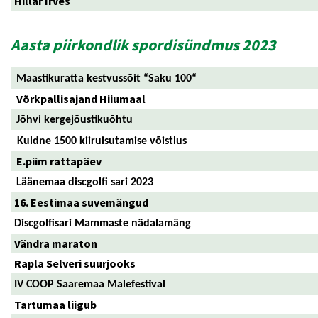
Hillar Irves
Aasta piirkondlik spordisündmus 2023
Maastikuratta kestvussõit “Saku 100“
Võrkpallisajand Hiiumaal
Jõhvi kergejõustikuõhtu
Kuldne 1500 kiiruisutamise võistlus
E.piim rattapäev
Läänemaa discgolfi sari 2023
16. Eestimaa suvemängud
Discgolfisari Mammaste nädalamäng
Vändra maraton
Rapla Selveri suurjooks
IV COOP Saaremaa Malefestival
Tartumaa liigub