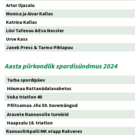
Artur Ojasalu
Monica ja Aivar Kallas
Katrina Kallas
Liivi Tafenau &Eva Nessler
Urve Kass
Janek Press & Tarmo Pihlapuu
Aasta piirkondlik spordisündmus 2024
Turba spordipäev
Hiiumaa Rattanädalavahetus
Voka triatlon 40
Põltsamaa Jõe 50. Suvemängud
Aravete Rannavolle turniirid
Haapsalu 18. triatlon
Rannavõrkpalli MK etapp Rakveres