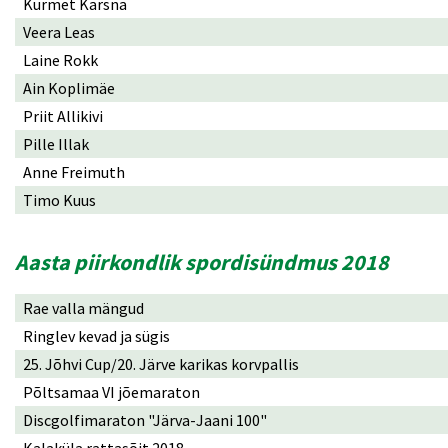
Kurmet Karsna
Veera Leas
Laine Rokk
Ain Koplimäe
Priit Allikivi
Pille Illak
Anne Freimuth
Timo Kuus
Aasta piirkondlik spordisündmus 2018
Rae valla mängud
Ringlev kevad ja sügis
25. Jõhvi Cup/20. Järve karikas korvpallis
Põltsamaa VI jõemaraton
Discgolfimaraton "Järva-Jaani 100"
Kalaküla rattasõit 2018