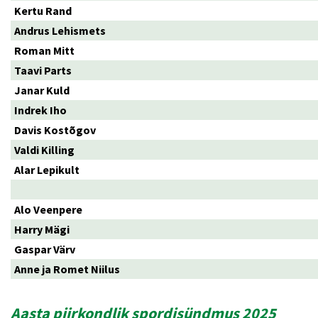
Kertu Rand
Andrus Lehismets
Roman Mitt
Taavi Parts
Janar Kuld
Indrek Iho
Davis Kostõgov
Valdi Killing
Alar Lepikult
Alo Veenpere
Harry Mägi
Gaspar Värv
Anne ja Romet Niilus
Aasta piirkondlik spordisündmus 2025