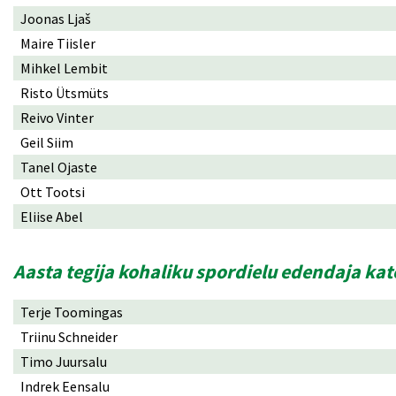
Joonas Ljaš
Maire Tiisler
Mihkel Lembit
Risto Ütsmüts
Reivo Vinter
Geil Siim
Tanel Ojaste
Ott Tootsi
Eliise Abel
Aasta tegija kohaliku spordielu edendaja ka
Terje Toomingas
Triinu Schneider
Timo Juursalu
Indrek Eensalu