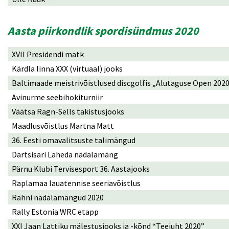
Aasta piirkondlik spordisündmus 2020
XVII Presidendi matk
Kärdla linna XXX (virtuaal) jooks
Baltimaade meistrivõistlused discgolfis „Alutaguse Open 202
Avinurme seebihokiturniir
Väätsa Ragn-Sells takistusjooks
Maadlusvõistlus Martna Matt
36. Eesti omavalitsuste talimängud
Dartsisari Laheda nädalamäng
Pärnu Klubi Tervisesport 36. Aastajooks
Raplamaa lauatennise seeriavõistlus
Rähni nädalamängud 2020
Rally Estonia WRC etapp
XXI Jaan Lattiku mälestusjooks ja -kõnd “Teejuht 2020”