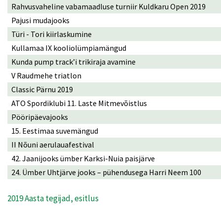
Rahvusvaheline vabamaadluse turniir Kuldkaru Open 2019
Pajusi mudajooks
Türi - Tori kiirlaskumine
Kullamaa IX kooliolümpiamängud
Kunda pump track’i trikiraja avamine
V Raudmehe triatlon
Classic Pärnu 2019
ATO Spordiklubi 11. Laste Mitmevõistlus
Pööripäevajooks
15. Eestimaa suvemängud
II Nõuni aerulauafestival
42. Jaanijooks ümber Karksi-Nuia paisjärve
24. Ümber Uhtjärve jooks – pühendusega Harri Neem 100
2019 Aasta tegijad, esitlus