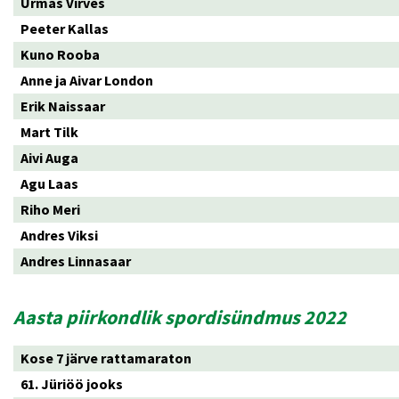
Urmas Virves
Peeter Kallas
Kuno Rooba
Anne ja Aivar London
Erik Naissaar
Mart Tilk
Aivi Auga
Agu Laas
Riho Meri
Andres Viksi
Andres Linnasaar
Aasta piirkondlik spordisündmus 2022
Kose 7 järve rattamaraton
61. Jüriöö jooks