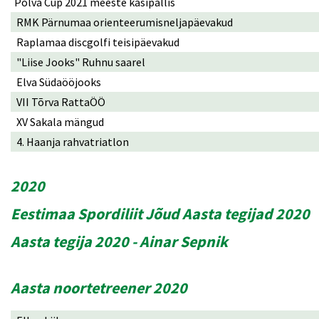
Põlva Cup 2021 meeste käsipallis
RMK Pärnumaa orienteerumisneljapäevakud
Raplamaa discgolfi teisipäevakud
"Liise Jooks" Ruhnu saarel
Elva Südaööjooks
VII Tõrva RattaÖÖ
XV Sakala mängud
4. Haanja rahvatriatlon
2020
Eestimaa Spordiliit Jõud Aasta tegijad 2020
Aasta tegija 2020 - Ainar Sepnik
Aasta noortetreener 2020