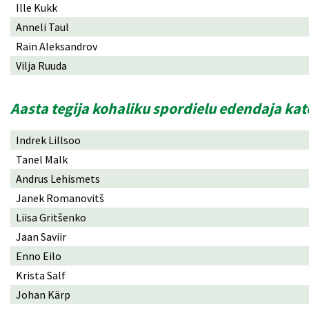
Ille Kukk
Anneli Taul
Rain Aleksandrov
Vilja Ruuda
Aasta tegija kohaliku spordielu edendaja ka
Indrek Lillsoo
Tanel Malk
Andrus Lehismets
Janek Romanovitš
Liisa Gritšenko
Jaan Saviir
Enno Eilo
Krista Salf
Johan Kärp