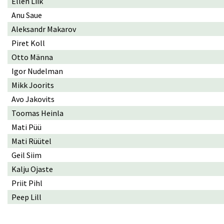
Ellen Liik
Anu Saue
Aleksandr Makarov
Piret Koll
Otto Männa
Igor Nudelman
Mikk Joorits
Avo Jakovits
Toomas Heinla
Mati Püü
Mati Rüütel
Geil Siim
Kalju Ojaste
Priit Pihl
Peep Lill