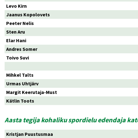
Levo Kirn
Jaanus Kopolovets
Peeter Nelis
Sten Aru
Elar Hani
Andres Somer
Toivo Suvi
Mihkel Talts
Urmas Uhtjärv
Margit Keerutaja-Must
Kätlin Toots
Aasta tegija kohaliku spordielu edendaja ka
Kristjan Puustusmaa