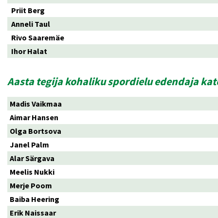
Priit Berg
Anneli Taul
Rivo Saaremäe
Ihor Halat
Aasta tegija kohaliku spordielu edendaja ka
Madis Vaikmaa
Aimar Hansen
Olga Bortsova
Janel Palm
Alar Särgava
Meelis Nukki
Merje Poom
Baiba Heering
Erik Naissaar