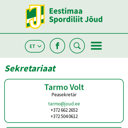
ET
Sekretariaat
Tarmo Volt
Peasekretär
tarmo@joud.ee
+372 662 2652
+372 504 0612