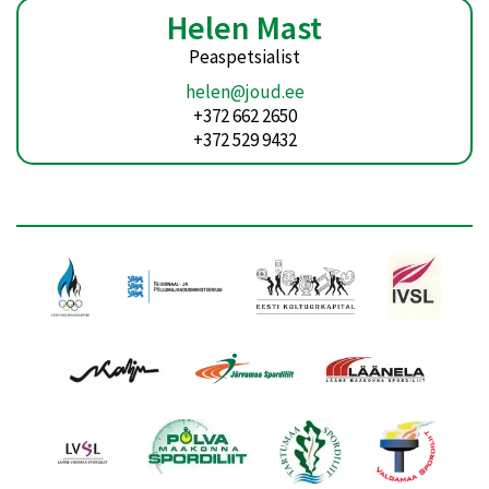
Helen Mast
Peaspetsialist
helen@joud.ee
+372 662 2650
+372 529 9432