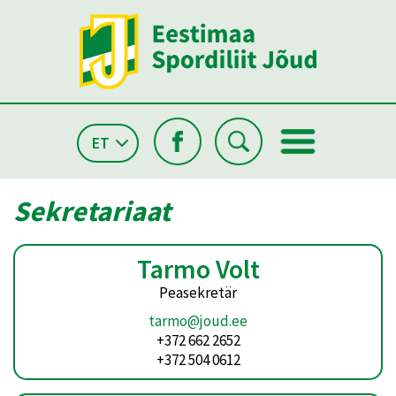
ET
Sekretariaat
Tarmo Volt
Peasekretär
tarmo@joud.ee
+372 662 2652
+372 504 0612