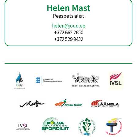
Helen Mast
Peaspetsialist
helen@joud.ee
+372 662 2650
+372 529 9432