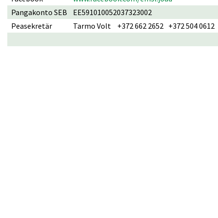
Pangakonto SEB
EE591010052037323002
Peasekretär
Tarmo Volt
+372 662 2652
+372 504 0612