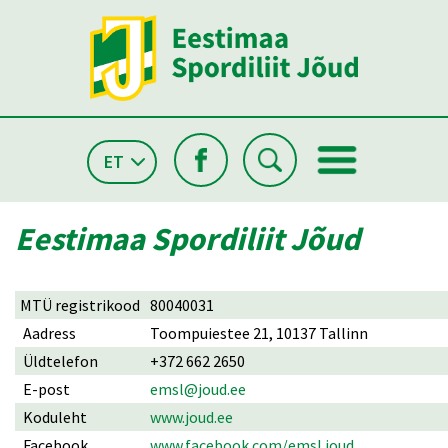
ET
Eestimaa Spordiliit Jõud
MTÜ registrikood
80040031
Aadress
Toompuiestee 21, 10137 Tallinn
Üldtelefon
+372 662 2650
E-post
emsl@joud.ee
Koduleht
www.joud.ee
Facebook
www.facebook.com/emsl.joud