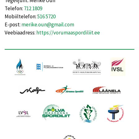
Tegevjuht: Merike Õun
Telefon:
712 1809
Mobiiltelefon:
516 5720
E-post:
merike.oun@gmail.com
Veebiaadress:
https://vorumaaspordiliit.ee