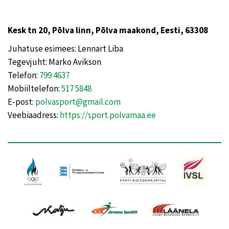
Kesk tn 20, Põlva linn, Põlva maakond, Eesti, 63308
Juhatuse esimees: Lennart Liba
Tegevjuht: Marko Avikson
Telefon:
799 4637
Mobiiltelefon:
517 5848
E-post:
polvasport@gmail.com
Veebiaadress:
https://sport.polvamaa.ee