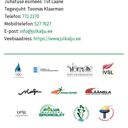
Juhatuse esimees: Tiit Lääne
Tegevjuht: Toomas Klaarman
Telefon:
772 2370
Mobiiltelefon:
527 7627
E-post:
info@jslkalju.ee
Veebiaadress:
https://www.jslkalju.ee