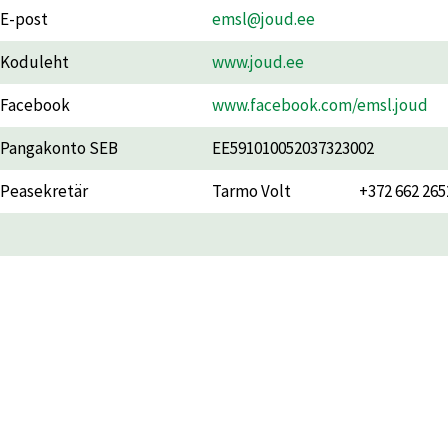
E-post
emsl@joud.ee
Koduleht
www.joud.ee
Facebook
www.facebook.com/emsl.joud
Pangakonto SEB
EE591010052037323002
Peasekretär
Tarmo Volt
+372 662 265