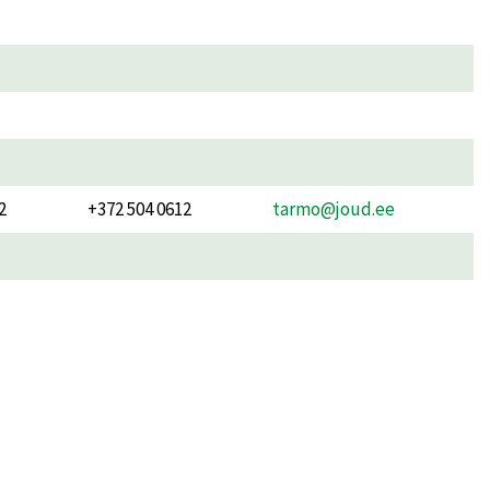
2
+372 504 0612
tarmo@joud.ee