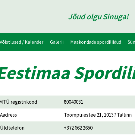
Jõud olgu Sinuga!
Võistlused / Kalender
Galerii
Maakondade spordiliidud
Sü
Eestimaa Spordili
MTÜ registrikood
80040031
Aadress
Toompuiestee 21, 10137 Tallinn
Üldtelefon
+372 662 2650