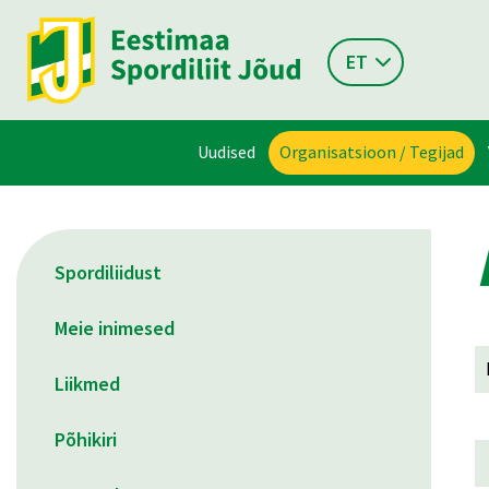
ET
Uudised
Organisatsioon / Tegijad
Spordiliidust
Meie inimesed
Liikmed
Põhikiri