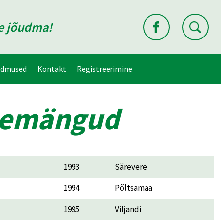
ne jõudma!
ndmused
Kontakt
Registreerimine
uvemängud
1993
Särevere
1994
Põltsamaa
1995
Viljandi