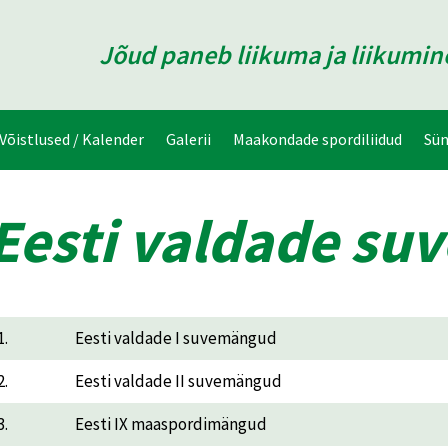
Jõud paneb liikuma ja liikumi
Võistlused / Kalender
Galerii
Maakondade spordiliidud
Sü
Eesti valdade s
1.
Eesti valdade I suvemängud
2.
Eesti valdade II suvemängud
3.
Eesti IX maaspordimängud