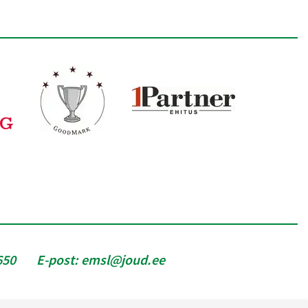
650
E-post:
emsl@joud.ee