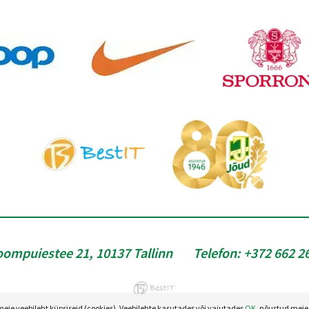
oompuiestee 21, 10137 Tallinn
Telefon:
+372 662 2
e veebileht küpsiseid (cookies). Veebilehte kasutades või vajutades
OK
, nõustud meie 