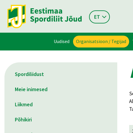
ET
Uudised
Organisatsioon / Tegijad
Spordiliidust
Meie inimesed
S
A
Liikmed
T
Põhikiri