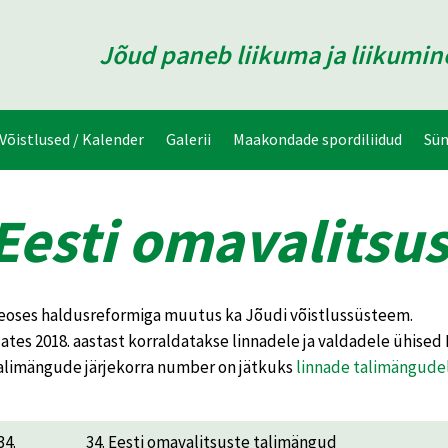
Jõud paneb liikuma ja liikumi
Võistlused / Kalender
Galerii
Maakondade spordiliidud
Sü
Eesti omavalitsu
eoses haldusreformiga muutus ka Jõudi võistlussüsteem.
lates 2018. aastast korraldatakse linnadele ja valdadele ühised
alimängude järjekorra number on jätkuks
linnade talimängude
34.
34. Eesti omavalitsuste talimängud