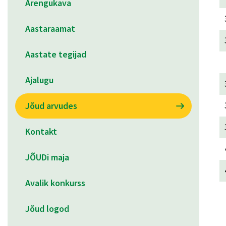
Arengukava
Aastaraamat
Aastate tegijad
Ajalugu
Jõud arvudes
Kontakt
JÕUDi maja
Avalik konkurss
Jõud logod