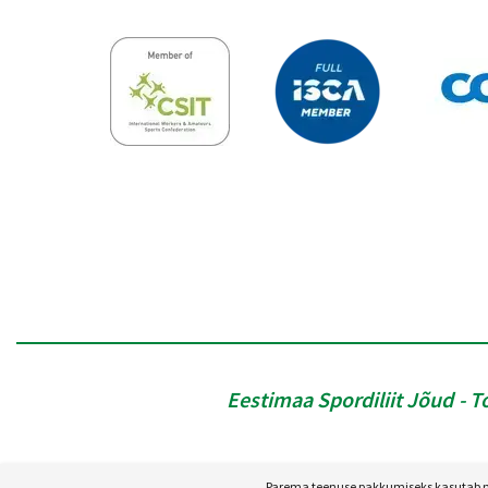
Eestimaa Spordiliit Jõud
T
Parema teenuse pakkumiseks kasutab mei