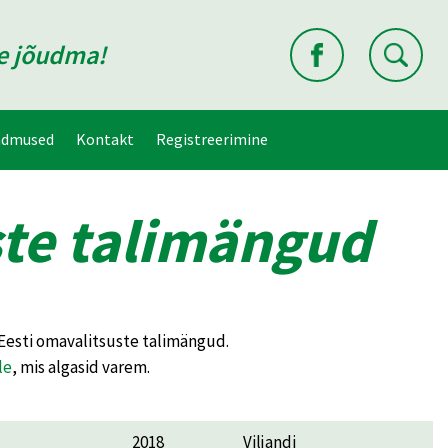
ne jõudma!
ndmused
Kontakt
Registreerimine
ste talimängud
 Eesti omavalitsuste talimängud.
le
, mis algasid varem.
2018
Viljandi