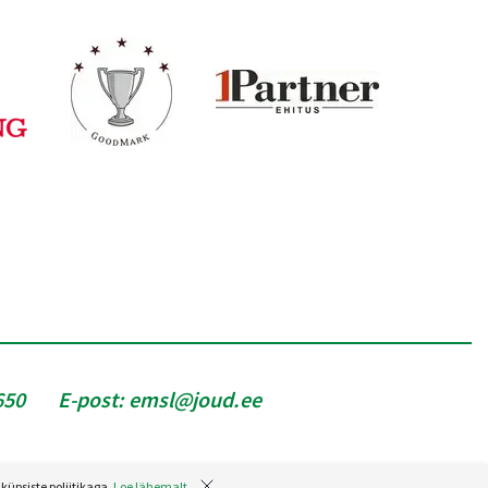
650
E-post:
emsl@joud.ee
küpsiste poliitikaga.
Loe lähemalt