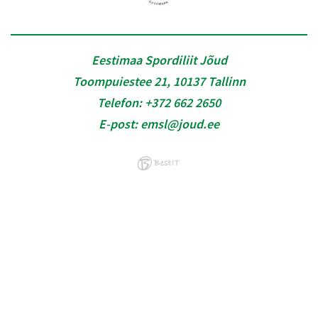
Eestimaa Spordiliit Jõud
Toompuiestee 21, 10137 Tallinn
Telefon:
+372 662 2650
E-post:
emsl@joud.ee