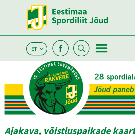
ET
Ajakava, võistluspaikade kaar