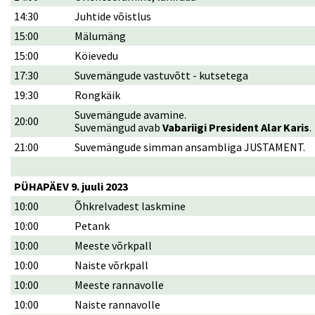
14:30
Juhtide võistlus
15:00
Mälumäng
15:00
Köievedu
17:30
Suvemängude vastuvõtt - kutsetega
19:30
Rongkäik
Suvemängude avamine.
20:00
Suvemängud avab
Vabariigi President Alar Karis
.
21:00
Suvemängude simman ansambliga JUSTAMENT.
PÜHAPÄEV 9. juuli 2023
10:00
Õhkrelvadest laskmine
10:00
Petank
10:00
Meeste võrkpall
10:00
Naiste võrkpall
10:00
Meeste rannavolle
10:00
Naiste rannavolle