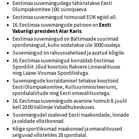
Eestimaa suvemängudega tähistatakse Eesti
Olümpiakomitee 100. sünnipäeva.
Eestimaa suvemängud toimuvad EOK egiidi all.
16. Eestimaa suvemängude patroon on
Eesti
Vabariigi president Alar Karis
.
Eestimaa suvemängud on Baltimaade suurimad
spordimängud, kuhu oodatakse üle 3000 osaleja.
Suvemängud on rahvusvahelised ja avatud kõigile.
16. Eestimaa suvemängud korraldab Eestimaa
Spordiliit Jõud koostöös Rakvere Linnavalitsuse
ning Lääne-Virumaa Spordiliiduga.
Suvemängude korraldamisel tehakse koostööd
Eesti Olümpiakomitee, Kultuuriministeeriumi,
spordialaliitude ning Eesti omavalitsustega.
16. Eestimaa suvemängude avamine toimub 8. juulil
kell 20.00 Vallimäe Vabaõhukeskuses.
Suvemängudel osalevad Eesti maakondade, linnade
ja valdade võistkonnad.
Kõige sportlikumad maakonnad ja omavalitsused
selguvad võisteldes 28 spordialal.