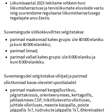
Liikumisaastal 2023 tekitame rohkem huvi
liikumisharrastuse ja tervislikumate eluviiside vastu
ning suurendame regulaarse liikumisharrastusega
tegelejate arvu Eestis.
Suvemängude üldkokkuvõttes selgitatakse:
parimad maakonnad kahes grupis: üle 40 000 elaniku
ja kuni 40 000 elanikku;
parimad linnad;
parimad vallad kahes grupis: üle 8 000 elaniku ja
kuni 8 000 elanikku.
Suvemängudel selgitatakse võitjad ja parimad
võistkonnad kavas olevatel spordialadel:
parimad maakonnad kergejõustikus,
jalgrattakrossis, orienteerumises, kettagolfis,
jahilaskmises CSP, trikitõukeratta võistluses,
juhtide võistluses, meeste käsipallis, poiste
jalgpallis 7x7, tüdrukute jalgpallis 7x7, õhkrelvadest