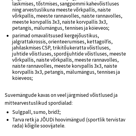
laskmises, tõstmises, sangpommi kahevõistluses
ning arvestuslikuna meeste võrkpallis, naiste
võrkpallis, meeste rannavolles, naiste rannavolles,
meeste korvpallis 3x3, naiste korvpallis 3x3,
petangis, mälumängus, tennises ja köieveos;
parimad omavalitsused kergejõustikus,
jalgrattakrossis, orienteerumises, kettagolfis,
jahilaskmises CSP, trikitõukeratta võistluses,
juhtide võistluses, spordijuhtide võistluses, meeste
võrkpallis, naiste võrkpallis, meeste rannavolles,
naiste rannavolles, meeste korvpallis 3x3, naiste
korvpallis 3x3, petangis, mälumängus, tennises ja
köieveos;
Suvemängude kavas on veel järgmised võistlused ja
mittearvestuslikud spordialad:
Sulgpall, sumo, bridž;
Tarva retk ja JÕUDi hoovimängud (sportlik tervistav
rada) kõigile soovijatele.