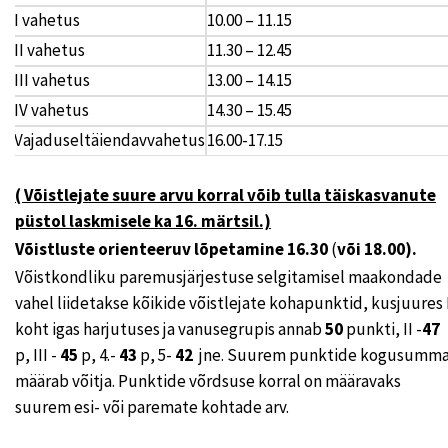
I vahetus
10.00 – 11.15
II vahetus
11.30 – 12.45
III vahetus
13.00 – 14.15
IV vahetus
14.30 – 15.45
Vajaduseltäiendavvahetus
16.00-17.15
( Võistlejate suure arvu korral võib tulla täiskasvanute
püstol laskmisele ka 16. märtsil.)
Võistluste orienteeruv lõpetamine 16.30
(
või 18.00).
Võistkondliku paremusjärjestuse selgitamisel maakondade
vahel liidetakse kõikide võistlejate kohapunktid, kusjuures 
koht igas harjutuses ja vanusegrupis annab
50
punkti, II -
47
p, III -
45
p, 4.-
43
p, 5-
42
jne. Suurem punktide kogusumm
määrab võitja. Punktide võrdsuse korral on määravaks
suurem esi- või paremate kohtade arv.