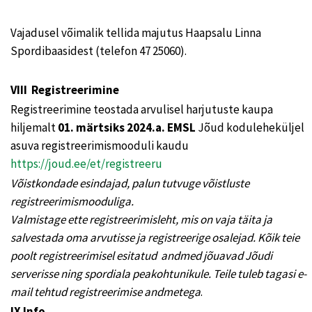
Vajadusel võimalik tellida majutus Haapsalu Linna
Spordibaasidest (telefon 47 25060).
VIII Registreerimine
Registreerimine teostada arvulisel harjutuste kaupa
hiljemalt
01. märtsiks
2024.a. EMSL
Jõud koduleheküljel
asuva registreerimismooduli kaudu
https://joud.ee/et/registreeru
Võistkondade esindajad, palun tutvuge võistluste
registreerimismooduliga.
Valmistage ette registreerimisleht, mis on vaja täita ja
salvestada oma arvutisse ja registreerige osalejad. Kõik teie
poolt registreerimisel esitatud andmed jõuavad Jõudi
serverisse ning spordiala peakohtunikule. Teile tuleb tagasi e-
mail tehtud registreerimise andmetega
.
IX Info