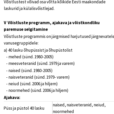
Võistlustest võivad osa võtta kõikide Eesti maakondade
laskurid ja külalisvõistlejad.
V Võistluste programm, ajakava ja võistkondliku
paremuse selgitamine
Võistluste programmis on järgmised harjutused järgnevatel
vanusegruppidele:
a) 40 lasku õhupüssist ja õhupüstolist
- mehed (sünd. 1980-2005)
- meesveteranid (sünd. 1979 ja varem)
- naised (sünd. 1980-2005)
- naisveteranid (sünd. 1979- varem)
- neiud (sünd. 2006 ja hiljem)
- noormehed (sünd. 2006 ja hiljem)
Ajakava:
naised, naisveteranid, neiud,
Püss ja püstol 40 lasku
noormehed