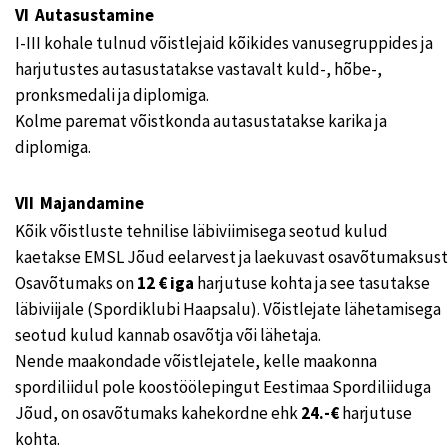
VI Autasustamine
I-III kohale tulnud võistlejaid kõikides vanusegruppides ja
harjutustes autasustatakse vastavalt kuld-, hõbe-,
pronksmedali ja diplomiga.
Kolme paremat võistkonda autasustatakse karika ja
diplomiga.
VII Majandamine
Kõik võistluste tehnilise läbiviimisega seotud kulud
kaetakse EMSL Jõud eelarvest ja laekuvast osavõtumaksust
Osavõtumaks on
12 € iga
harjutuse kohta ja see tasutakse
läbiviijale (Spordiklubi Haapsalu). Võistlejate lähetamisega
seotud kulud kannab osavõtja või lähetaja.
Nende maakondade võistlejatele, kelle maakonna
spordiliidul pole koostöölepingut Eestimaa Spordiliiduga
Jõud, on osavõtumaks kahekordne ehk
24.-€
harjutuse
kohta.