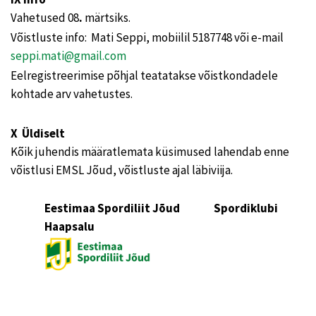
Vahetused 08
.
märtsiks.
Võistluste info: Mati Seppi, mobiilil 5187748 või e-mail
seppi.mati@gmail.com
Eelregistreerimise põhjal teatatakse võistkondadele
kohtade arv vahetustes.
X Üldiselt
Kõik juhendis määratlemata küsimused lahendab enne
võistlusi EMSL Jõud, võistluste ajal läbiviija.
Eestimaa Spordiliit Jõud Spordiklubi
Haapsalu