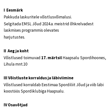
I Eesmärk
Pakkuda laskuritele võistlusvõimalusi.
Selgitada EMSL Jõud 2024.a. meistrid õhkrelvadest
laskmises programmis olevates
harjutustes.
II Aeg ja koht
Võistlused toimuvad
17. märtsil
Haapsalu Spordihoones,
Lihula mnt.10
III Võistluste korraldus ja läbiviimine
Võistlused korraldab Eestimaa Spordiliit Jõud ja viib läbi
koostöös Spordiklubiga Haapsalu.
IV Osavõtjad