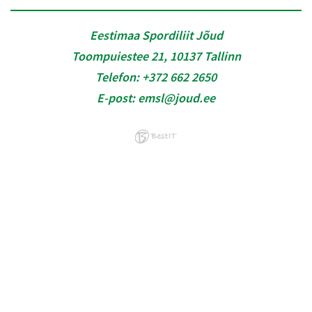
Eestimaa Spordiliit Jõud
Toompuiestee 21, 10137 Tallinn
Telefon:
+372 662 2650
E-post:
emsl@joud.ee