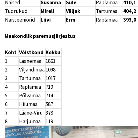
Naised
Susanna
Sule
Raplamaa
410,1
Tüdrukud
Mirell
Väljak
Tartumaa
404,2
Naisseeniorid
Liivi
Erm
Raplamaa
393,0
Maakondlik paremusjärjestus
Koht
Võistkond
Kokku
1
Läänemaa
1861
2
Viljandimaa
1098
3
Tartumaa
1017
4
Raplamaa
719
5
Põlvamaa
714
6
Hiiumaa
587
7
Lääne-Viru
378
8
Harjumaa
119