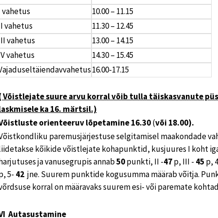
I vahetus
10.00 – 11.15
II vahetus
11.30 – 12.45
III vahetus
13.00 – 14.15
IV vahetus
14.30 – 15.45
Vajaduseltäiendavvahetus
16.00-17.15
( Võistlejate suure arvu korral võib tulla täiskasvanute pü
laskmisele ka 16. märtsil.)
Võistluste orienteeruv lõpetamine 16.30
(
või 18.00).
Võistkondliku paremusjärjestuse selgitamisel maakondade va
liidetakse kõikide võistlejate kohapunktid, kusjuures I koht ig
harjutuses ja vanusegrupis annab
50
punkti, II -
47
p, III -
45
p, 4
p, 5-
42
jne. Suurem punktide kogusumma määrab võitja. Pun
võrdsuse korral on määravaks suurem esi- või paremate kohtad
VI Autasustamine