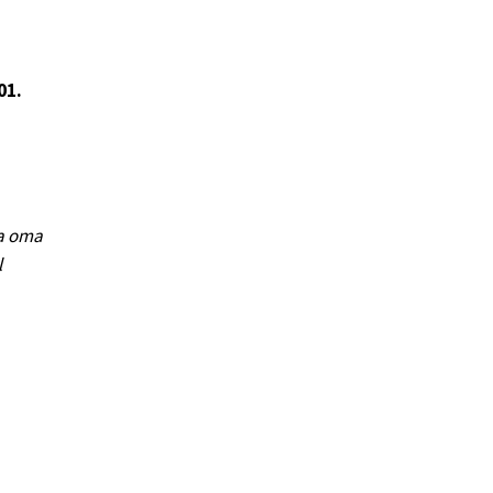
01.
da oma
l