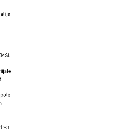
li ja
 EMSL
iijale
d
 pole
ks
idest