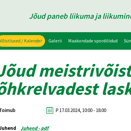
Jõud paneb liikuma ja liikumi
Võistlused / Kalender
Galerii
Maakondade spordiliidud
Sü
Jõud meistrivõis
õhkrelvadest las
Toimub
P 17.03.2024, 10:00 - 18:00
Juhend
Juhend - pdf