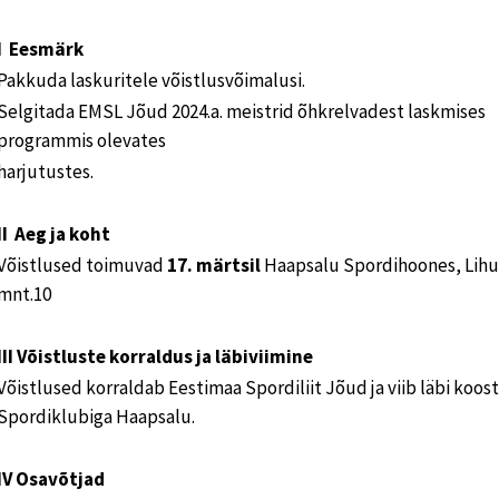
I Eesmärk
Pakkuda laskuritele võistlusvõimalusi.
Selgitada EMSL Jõud 2024.a. meistrid õhkrelvadest laskmises
programmis olevates
harjutustes.
II Aeg ja koht
Võistlused toimuvad
17. märtsil
Haapsalu Spordihoones, Lihu
mnt.10
III Võistluste korraldus ja läbiviimine
Võistlused korraldab Eestimaa Spordiliit Jõud ja viib läbi koos
Spordiklubiga Haapsalu.
IV Osavõtjad