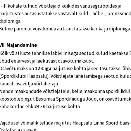
I-III kohale tulnud võistlejaid kõikides vanusegruppides ja
harjutustes autasustatakse vastavalt kuld-, hõbe-, pronksmeda
diplomiga.
Kolme paremat võistkonda autasustatakse karika ja diplomiga.
VII Majandamine
Kõik võistluste tehnilise läbiviimisega seotud kulud kaetakse
Jõud eelarvest ja laekuvast osavõtumaksust.
Osavõtumaks on
12 € iga
harjutuse kohta ja see tasutakse läbiv
(Spordiklubi Haapsalu). Võistlejate lähetamisega seotud kulu
kannab osavõtja või lähetaja.
Nende maakondade võistlejatele, kelle maakonna spordiliidul
koostöölepingut Eestimaa Spordiliiduga Jõud, on osavõtuma
kahekordne ehk
24.-€
harjutuse kohta.
Vajadusel võimalik tellida majutus Haapsalu Linna Spordibaas
(telefon 47 25060).