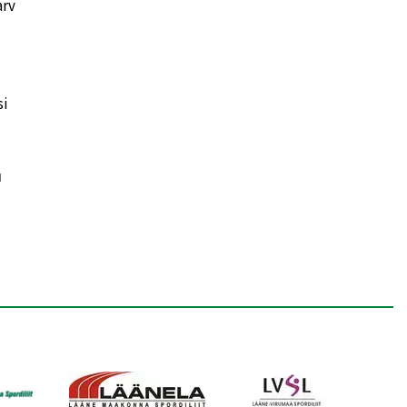
arv
si
u