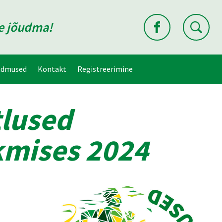
ne jõudma!
ndmused
Kontakt
Registreerimine
tlused
kmises 2024