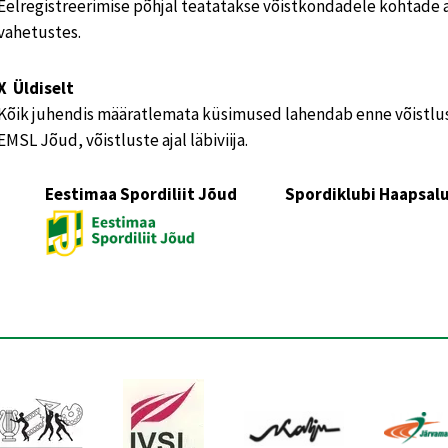
Eelregistreerimise põhjal teatatakse võistkondadele kohtade 
vahetustes.
X Üldiselt
Kõik juhendis määratlemata küsimused lahendab enne võistlu
EMSL Jõud, võistluste ajal läbiviija.
Eestimaa Spordiliit Jõud Spordiklubi Haapsal