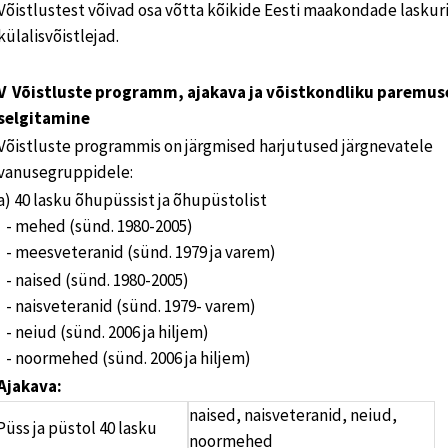
Võistlustest võivad osa võtta kõikide Eesti maakondade laskuri
külalisvõistlejad.
V Võistluste programm, ajakava ja võistkondliku paremus
selgitamine
Võistluste programmis on järgmised harjutused järgnevatele
vanusegruppidele:
a) 40 lasku õhupüssist ja õhupüstolist
- mehed (sünd. 1980-2005)
- meesveteranid (sünd. 1979 ja varem)
- naised (sünd. 1980-2005)
- naisveteranid (sünd. 1979- varem)
- neiud (sünd. 2006 ja hiljem)
- noormehed (sünd. 2006 ja hiljem)
Ajakava:
naised, naisveteranid, neiud,
Püss ja püstol 40 lasku
noormehed