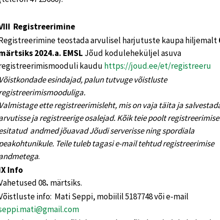
VIII Registreerimine
Registreerimine teostada arvulisel harjutuste kaupa hiljemalt
märtsiks
2024.a. EMSL
Jõud koduleheküljel asuva
registreerimismooduli kaudu
https://joud.ee/et/registreeru
Võistkondade esindajad, palun tutvuge võistluste
registreerimismooduliga.
Valmistage ette registreerimisleht, mis on vaja täita ja salvesta
arvutisse ja registreerige osalejad. Kõik teie poolt registreerimise
esitatud andmed jõuavad Jõudi serverisse ning spordiala
peakohtunikule. Teile tuleb tagasi e-mail tehtud registreerimise
andmetega
.
IX Info
Vahetused 08
.
märtsiks.
Võistluste info: Mati Seppi, mobiilil 5187748 või e-mail
seppi.mati@gmail.com