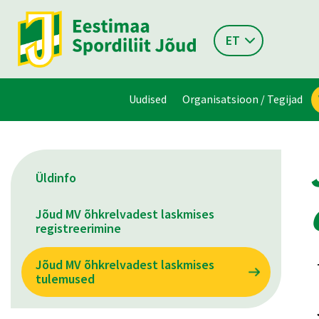
ET
Uudised
Organisatsioon / Tegijad
Üldinfo
Jõud MV õhkrelvadest laskmises
registreerimine
Jõud MV õhkrelvadest laskmises
tulemused