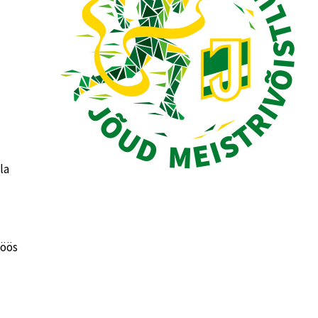
la
töös