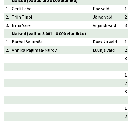
Naised
(vallad üle 8 000 elaniku)
1.
Gerli Lehe
Rae vald
1.
2.
Triin Tippi
Järva vald
2.
3.
Irma Väre
Viljandi vald
3.
Naised (vallad 5 001 - 8 000 elanikku)
1.
Bärbel Salumäe
Raasiku vald
1.
2.
Annika Pajumaa-Murov
Luunja vald
2.
3.
1.
2.
3.
1.
2.