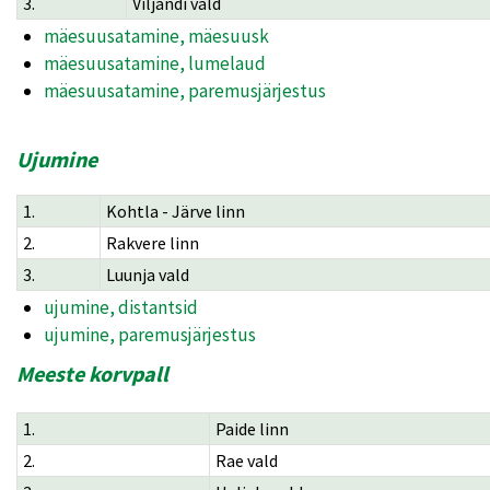
3.
Viljandi vald
mäesuusatamine, mäesuusk
mäesuusatamine, lumelaud
mäesuusatamine, paremusjärjestus
Ujumine
1.
Kohtla - Järve linn
2.
Rakvere linn
3.
Luunja vald
ujumine, distantsid
ujumine, paremusjärjestus
Meeste korvpall
1.
Paide linn
2.
Rae vald