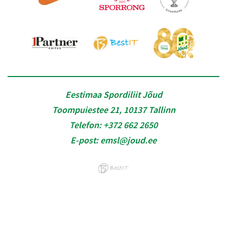
Eestimaa Spordiliit Jõud
Toompuiestee 21, 10137 Tallinn
Telefon:
+372 662 2650
E-post:
emsl@joud.ee