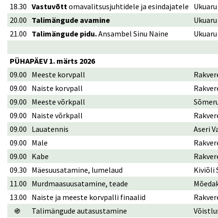
18.30
Vastuvõtt
omavalitsusjuhtidele ja esindajatele
Ukuaru
20.00
Talimängude avamine
Ukuaru
21.00
Talimängude pidu.
Ansambel Sinu Naine
Ukuaru
PÜHAPÄEV 1. märts 2026
09.00
Meeste korvpall
Rakvere
09.00
Naiste korvpall
Rakver
09.00
Meeste võrkpall
Sõmeru
09.00
Naiste võrkpall
Rakver
09.00
Lauatennis
Aseri 
09.00
Male
Rakvere
09.00
Kabe
Rakvere
09.30
Mäesuusatamine, lumelaud
Kiviõli
11.00
Murdmaasuusatamine, teade
Mõedak
13.00
Naiste ja meeste korvpalli finaalid
Rakver
֍
Talimängude autasustamine
Võistl