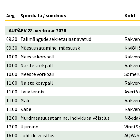
Aeg
Spordiala / sündmus
Koht
LAUPÄEV 28. veebruar 2026
09.30
Talimängude sekretariaat avatud
Rakver
09.30
Mäesuusatamine, mäesuusk
Kiviõli
10.00
Meeste korvpall
Rakvere
10.00
Naiste võrkpall
Rakver
10.00
Meeste võrkpall
Sõmeru
11.00
Naiste korvpall
Rakver
11.00
Lauatennis
Aseri 
11.00
Male
Rakvere
11.00
Kabe
Rakvere
12.00
Murdmaasuusatamine, individuaalvõistlus
Mõedak
12.00
Ujumine
Vinni S
16.00
Juhtide võistlus
AQVA S