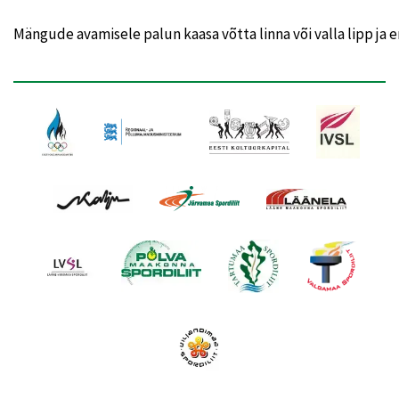
Mängude avamisele palun kaasa võtta linna või valla lipp ja