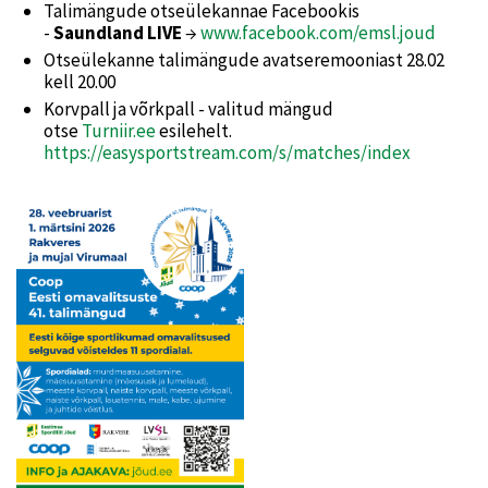
Talimängude otseülekannae Facebookis
-
Saundland LIVE
→
www.facebook.com/emsl.joud
Otseülekanne talimängude avatseremooniast 28.02
kell 20.00
Korvpall ja võrkpall - valitud mängud
otse
Turniir.ee
esilehelt.
https://easysportstream.com/s/matches/index