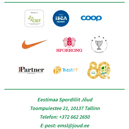
Eestimaa Spordiliit Jõud
Toompuiestee 21, 10137 Tallinn
Telefon:
+372 662 2650
E-post:
emsl@joud.ee