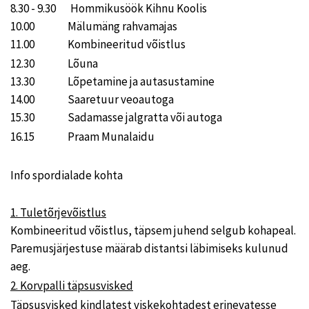
8.30 - 9.30 Hommikusöök Kihnu Koolis
10.00 Mälumäng rahvamajas
11.00 Kombineeritud võistlus
12.30 Lõuna
13.30 Lõpetamine ja autasustamine
14.00 Saaretuur veoautoga
15.30 Sadamasse jalgratta või autoga
16.15 Praam Munalaidu
Info spordialade kohta
1. Tuletõrjevõistlus
Kombineeritud võistlus, täpsem juhend selgub kohapeal.
Paremusjärjestuse määrab distantsi läbimiseks kulunud
aeg.
2. Korvpalli täpsusvisked
Täpsusvisked kindlatest viskekohtadest erinevatesse