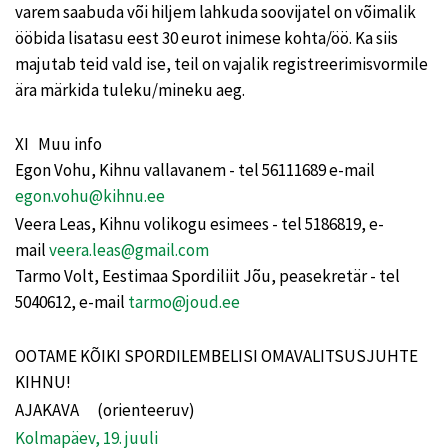
varem saabuda või hiljem lahkuda soovijatel on võimalik
ööbida lisatasu eest 30 eurot inimese kohta/öö. Ka siis
majutab teid vald ise, teil on vajalik registreerimisvormile
ära märkida tuleku/mineku aeg.
XI Muu info
Egon Vohu, Kihnu vallavanem - tel 56111689 e-mail
egon.vohu@kihnu.ee
Veera Leas, Kihnu volikogu esimees - tel 5186819, e-
mail
veera.leas@gmail.com
Tarmo Volt, Eestimaa Spordiliit Jõu, peasekretär - tel
5040612, e-mail
tarmo@joud.ee
OOTAME KÕIKI SPORDILEMBELISI OMAVALITSUSJUHTE
KIHNU!
AJAKAVA (orienteeruv)
Kolmapäev, 19. juuli