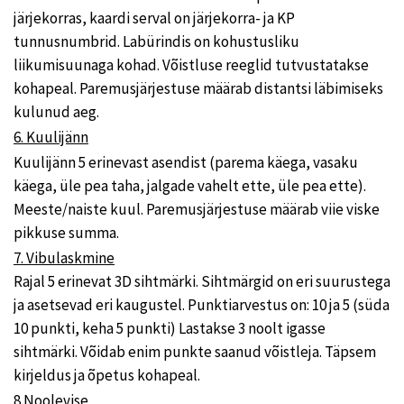
järjekorras, kaardi serval on järjekorra- ja KP
tunnusnumbrid. Labürindis on kohustusliku
liikumisuunaga kohad. Võistluse reeglid tutvustatakse
kohapeal. Paremusjärjestuse määrab distantsi läbimiseks
kulunud aeg.
6. Kuulijänn
Kuulijänn 5 erinevast asendist (parema käega, vasaku
käega, üle pea taha, jalgade vahelt ette, üle pea ette).
Meeste/naiste kuul. Paremusjärjestuse määrab viie viske
pikkuse summa.
7. Vibulaskmine
Rajal 5 erinevat 3D sihtmärki. Sihtmärgid on eri suurustega
ja asetsevad eri kaugustel. Punktiarvestus on: 10 ja 5 (süda
10 punkti, keha 5 punkti) Lastakse 3 noolt igasse
sihtmärki. Võidab enim punkte saanud võistleja. Täpsem
kirjeldus ja õpetus kohapeal.
8.Noolevise