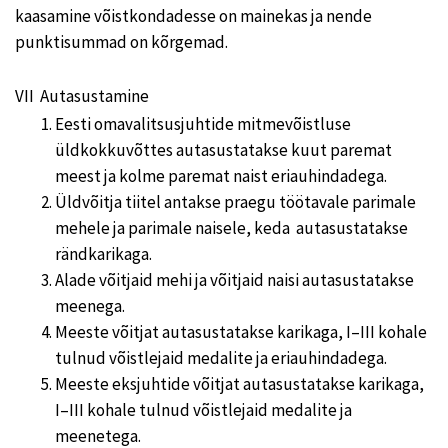
kaasamine võistkondadesse on mainekas ja nende
punktisummad on kõrgemad.
VII Autasustamine
Eesti omavalitsusjuhtide mitmevõistluse
üldkokkuvõttes autasustatakse kuut paremat
meest ja kolme paremat naist eriauhindadega.
Üldvõitja tiitel antakse praegu töötavale parimale
mehele ja parimale naisele, keda autasustatakse
rändkarikaga.
Alade võitjaid mehi ja võitjaid naisi autasustatakse
meenega.
Meeste võitjat autasustatakse karikaga, I–III kohale
tulnud võistlejaid medalite ja eriauhindadega.
Meeste eksjuhtide võitjat autasustatakse karikaga,
I–III kohale tulnud võistlejaid medalite ja
meenetega.