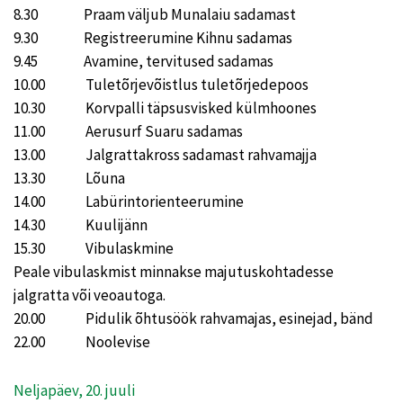
8.30 Praam väljub Munalaiu sadamast
9.30 Registreerumine Kihnu sadamas
9.45 Avamine, tervitused sadamas
10.00 Tuletõrjevõistlus tuletõrjedepoos
10.30 Korvpalli täpsusvisked külmhoones
11.00 Aerusurf Suaru sadamas
13.00 Jalgrattakross sadamast rahvamajja
13.30 Lõuna
14.00 Labürintorienteerumine
14.30 Kuulijänn
15.30 Vibulaskmine
Peale vibulaskmist minnakse majutuskohtadesse
jalgratta või veoautoga.
20.00 Pidulik õhtusöök rahvamajas, esinejad, bänd
22.00 Noolevise
Neljapäev, 20. juuli