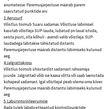
anumatesse. Paremusjärjestuse määrab parem
saavutatud punktide arv.
3. Aerusurf
Võistlus toimub Suaru sadamas. Võistluse läbimisel
kasutab võistleja SUP-lauda, lubatud on laual istuda,
seista püsti, olla kõhuli - asendi valib võistleja. SUP-
laudadega läbitakse tähistatud distants.
Paremusjärjestuse määrab distantsi läbimiseks kulunud
aeg.
4.Jalgrattakross
Võistlus toimub ühisstardist sadamast rahvamaja
juurde. Jalgrattad võib ise kaasa võtta või saab laenutada
kohapeal sadamast. Igal võistlejal peab olema oma kiiver.
Paremusjärjestuse määrab distantsi läbimiseks kulunud
aeg.
5. Labürintorinteerumine
Rada tuleb läbida etteantud kontrollpunktide