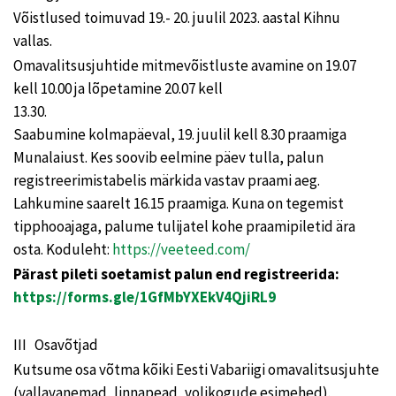
Võistlused toimuvad 19.- 20. juulil 2023. aastal Kihnu
vallas.
Omavalitsusjuhtide mitmevõistluste avamine on 19.07
kell 10.00 ja lõpetamine 20.07 kell
13.30.
Saabumine kolmapäeval, 19. juulil kell 8.30 praamiga
Munalaiust. Kes soovib eelmine päev tulla, palun
registreerimistabelis märkida vastav praami aeg.
Lahkumine saarelt 16.15 praamiga. Kuna on tegemist
tipphooajaga, palume tulijatel kohe praamipiletid ära
osta. Koduleht:
https://veeteed.com/
Pärast pileti soetamist palun end registreerida:
https://forms.gle/1GfMbYXEkV4QjiRL9
III Osavõtjad
Kutsume osa võtma kõiki Eesti Vabariigi omavalitsusjuhte
(vallavanemad, linnapead, volikogude esimehed).