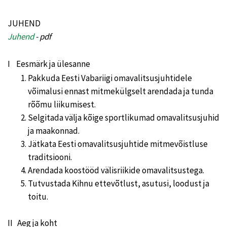
JUHEND
Juhend
- pdf
I Eesmärk ja ülesanne
Pakkuda Eesti Vabariigi omavalitsusjuhtidele
võimalusi ennast mitmekülgselt arendada ja tunda
rõõmu liikumisest.
Selgitada välja kõige sportlikumad omavalitsusjuhid
ja maakonnad.
Jätkata Eesti omavalitsusjuhtide mitmevõistluse
traditsiooni.
Arendada koostööd välisriikide omavalitsustega.
Tutvustada Kihnu ettevõtlust, asutusi, loodust ja
toitu.
II Aeg ja koht