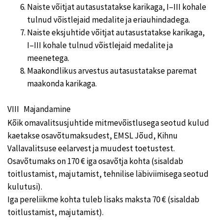
Naiste võitjat autasustatakse karikaga, I–III kohale
tulnud võistlejaid medalite ja eriauhindadega.
Naiste eksjuhtide võitjat autasustatakse karikaga,
I–III kohale tulnud võistlejaid medalite ja
meenetega.
Maakondlikus arvestus autasustatakse paremat
maakonda karikaga.
VIII Majandamine
Kõik omavalitsusjuhtide mitmevõistlusega seotud kulud
kaetakse osavõtumaksudest, EMSL Jõud, Kihnu
Vallavalitsuse eelarvest ja muudest toetustest.
Osavõtumaks on 170 € iga osavõtja kohta (sisaldab
toitlustamist, majutamist, tehnilise läbiviimisega seotud
kulutusi).
Iga pereliikme kohta tuleb lisaks maksta 70 € (sisaldab
toitlustamist, majutamist).