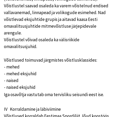
Võistlustel saavad osaleda ka varem võistelnud endised
vallavanemad, linnapead ja volikogude esimehed. Nad
võistlevad eksjuhtide grupis ja aitavad kaasa Eesti
omavalitsusjuhtide mitmevõistluse järjepidevale
arengule.
Võistlustel võivad osaleda ka välisriikide
omavalitsusjuhid.
Võistlused toimuvad järgmistes võistlusklassides:
- mehed
- mehed eksjuhid
- naised
- naised eksjuhid
Iga osavõtja vastutab oma tervisliku seisundi eest ise.
IV Korraldamine ja läbiviimine
Võistlused korraldab Eestimaa Spordiliit Jõud koostöös