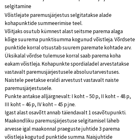
selgitamine
Võistlejate paremusjärjestus selgitatakse alade
kohapunktide summeerimise teel.
Võitjaks osutub kümnest alast seitsme parema alaga
kõige suurema punktisumma kogunud võistleja. Võrdsete
punktide korral otsustab suurem paremate kohtade arv.
Üksikalal võrdse tulemuse korral saab parema koha
eakam võistleja. Kohapunkte spordialadel arvestatakse
vastavalt paremusjärjestusele absoluutarvestuses.
Naistele peetakse eraldi arvestust vastavalt naiste
paremusjärjestusele.
Punkte antakse alljärgnevalt: I koht – 50 p, II koht – 48 p,
III koht – 46 p, IV koht – 45 p jne.
Igast alast osavõtt annab täiendavalt 1 osavõtupunkti.
Maakondliku paremusjärjestuse selgitamisel läheb
arvesse igal maakonnal praeguste juhtide 3 parema
võistleja kogutud punktide summa. Naisjuhtide