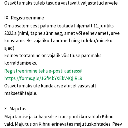
Osavõtumaks tuleb tasuda vastavalt väljastatud arvele.
IX Registreerimine
Oma osalemisest palume teatada hiljemalt 11. juuliks
2023.a (nimi, täpne sünniaeg, amet või eelnev amet, arve
koostamiseks vajalikud andmed ning tuleku/mineku
ajad).
Eelnev teatamine on vajalik võistluse paremaks
korraldamiseks.
Registreerimine teha e-posti aadressil
https://forms.gle/1GfMbYXEkV4QjiRL9
Osavõtumaks üle kanda arve alusel vastavalt
maksetähtajale.
X Majutus
Majutamise ja kohapealse transpordi korraldab Kihnu
vald. Majutus on Kihnu erinevates majutuskohtades. Päev