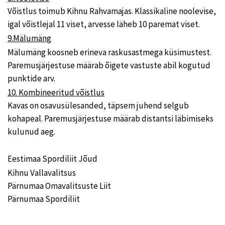
Võistlus toimub Kihnu Rahvamajas. Klassikaline noolevise,
igal võistlejal 11 viset, arvesse läheb 10 paremat viset.
9.Mälumäng
Mälumäng koosneb erineva raskusastmega küsimustest.
Paremusjärjestuse määrab õigete vastuste abil kogutud
punktide arv.
10. Kombineeritud võistlus
Kavas on osavusülesanded, täpsem juhend selgub
kohapeal. Paremusjärjestuse määrab distantsi läbimiseks
kulunud aeg.
Eestimaa Spordiliit Jõud
Kihnu Vallavalitsus
Pärnumaa Omavalitsuste Liit
Pärnumaa Spordiliit