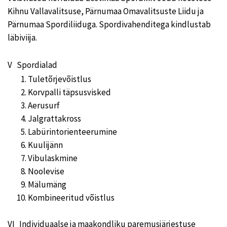
Kihnu Vallavalitsuse, Pärnumaa Omavalitsuste Liidu ja
Pärnumaa Spordiliiduga. Spordivahenditega kindlustab
läbiviija.
V Spordialad
Tuletõrjevõistlus
Korvpalli täpsusvisked
Aerusurf
Jalgrattakross
Labürintorienteerumine
Kuulijänn
Vibulaskmine
Noolevise
Mälumäng
Kombineeritud võistlus
VI Individuaalse ja maakondliku paremusjärjestuse