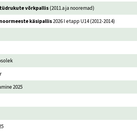
tüdrukute võrkpallis
(2011.a ja nooremad)
noormeeste käsipallis
2026 I etapp U14 (2012-2014)
osolek
r
amine 2025
25