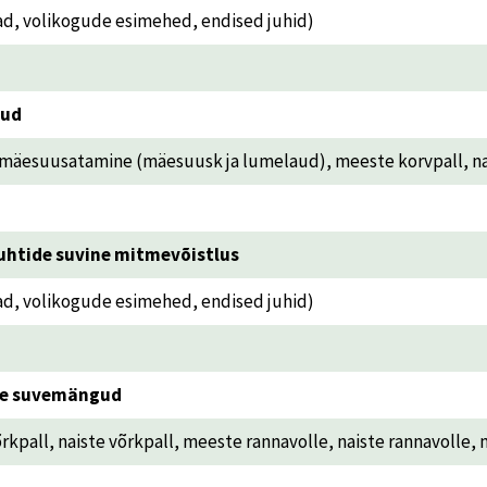
ad, volikogude esimehed, endised juhid)
gud
esuusatamine (mäesuusk ja lumelaud), meeste korvpall, naiste
juhtide suvine mitmevõistlus
ad, volikogude esimehed, endised juhid)
ste suvemängud
kpall, naiste võrkpall, meeste rannavolle, naiste rannavolle, 