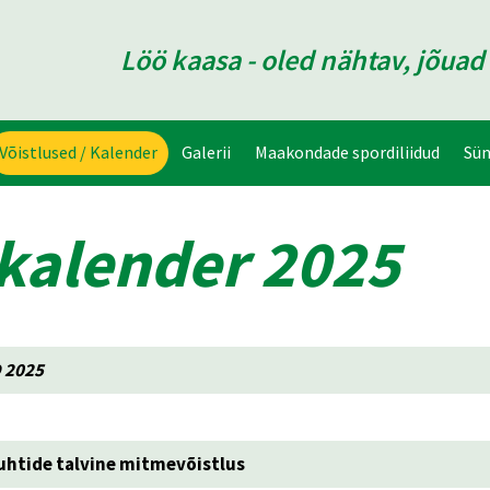
Löö kaasa - oled nähtav, jõua
Võistlused / Kalender
Galerii
Maakondade spordiliidud
Sü
kalender 2025
 2025
juhtide talvine mitmevõistlus