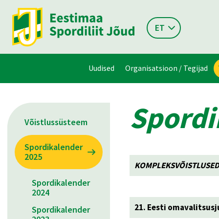
ET
Uudised
Organisatsioon / Tegijad
Spordi
Võistlussüsteem
Spordikalender
2025
KOMPLEKSVÕISTLUSED
Spordikalender
2024
21. Eesti omavalitsus
Spordikalender