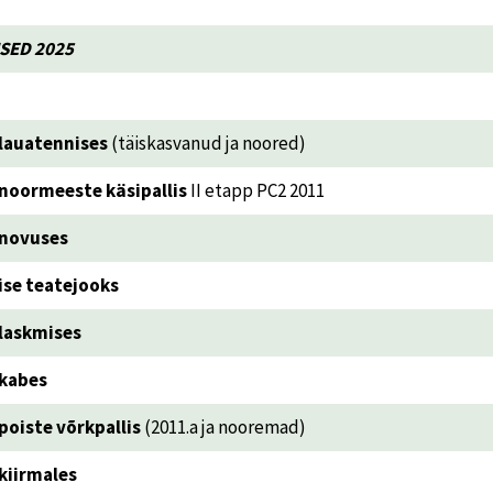
SED 2025
lauatennises
(täiskasvanud ja noored)
noormeeste käsipallis
II etapp PC2 2011
novuses
se teatejooks
laskmises
kabes
poiste võrkpallis
(2011.a ja nooremad)
kiirmales