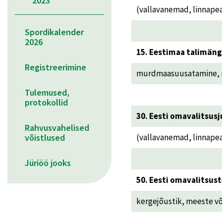
2023
(vallavanemad, linnape
Spordikalender
2026
15. Eestimaa talimän
Registreerimine
murdmaasuusatamine, mä
Tulemused,
protokollid
30. Eesti omavalitsus
Rahvusvahelised
võistlused
(vallavanemad, linnape
Jüriöö jooks
50. Eesti omavalitsu
kergejõustik, meeste võr