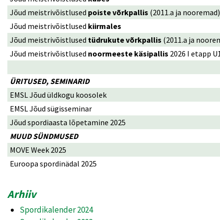
Jõud meistrivõistlused
poiste võrkpallis
(2011.a ja nooremad)
Jõud meistrivõistlused
kiirmales
Jõud meistrivõistlused
tüdrukute võrkpallis
(2011.a ja noore
Jõud meistrivõistlused
noormeeste käsipallis
2026 I etapp U
ÜRITUSED, SEMINARID
EMSL Jõud üldkogu koosolek
EMSL Jõud sügisseminar
Jõud spordiaasta lõpetamine 2025
MUUD SÜNDMUSED
MOVE Week 2025
Euroopa spordinädal 2025
Arhiiv
Spordikalender 2024