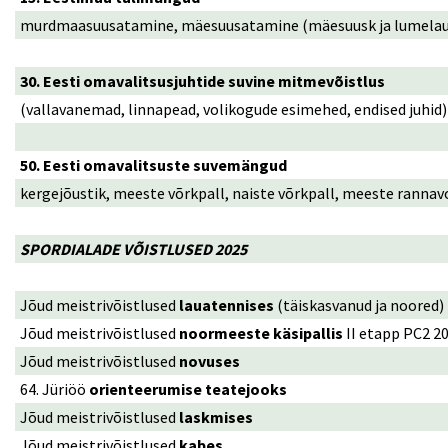
murdmaasuusatamine, mäesuusatamine (mäesuusk ja lumelaud), m
30. Eesti omavalitsusjuhtide suvine mitmevõistlus
(vallavanemad, linnapead, volikogude esimehed, endised juhid)
50. Eesti omavalitsuste suvemängud
kergejõustik, meeste võrkpall, naiste võrkpall, meeste rannavol
SPORDIALADE VÕISTLUSED 2025
Jõud meistrivõistlused
lauatennises
(täiskasvanud ja noored)
Jõud meistrivõistlused
noormeeste käsipallis
II etapp PC2 2
Jõud meistrivõistlused
novuses
64. Jüriöö
orienteerumise teatejooks
Jõud meistrivõistlused
laskmises
Jõud meistrivõistlused
kabes