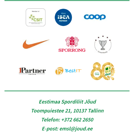
Eestimaa Spordiliit Jõud
Toompuiestee 21, 10137 Tallinn
Telefon:
+372 662 2650
E-post:
emsl@joud.ee