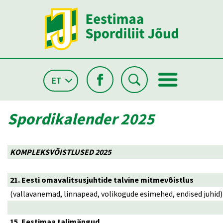
ET
Spordikalender 2025
KOMPLEKSVÕISTLUSED 2025
21. Eesti omavalitsusjuhtide talvine mitmevõistlus
(vallavanemad, linnapead, volikogude esimehed, endised juhid)
15. Eestimaa talimängud