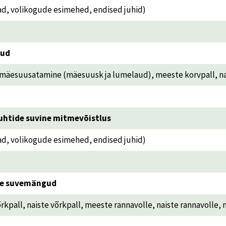
ad, volikogude esimehed, endised juhid)
gud
esuusatamine (mäesuusk ja lumelaud), meeste korvpall, naiste
juhtide suvine mitmevõistlus
ad, volikogude esimehed, endised juhid)
ste suvemängud
kpall, naiste võrkpall, meeste rannavolle, naiste rannavolle, 