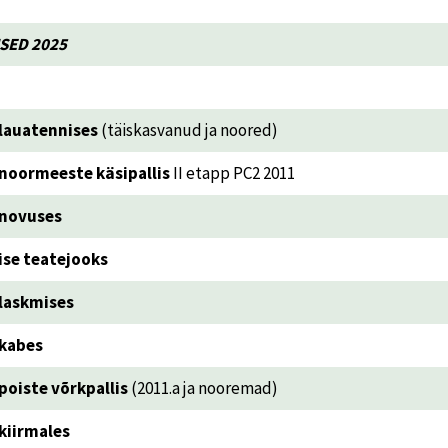
SED 2025
lauatennises
(täiskasvanud ja noored)
noormeeste käsipallis
II etapp PC2 2011
novuses
se teatejooks
laskmises
kabes
poiste võrkpallis
(2011.a ja nooremad)
kiirmales