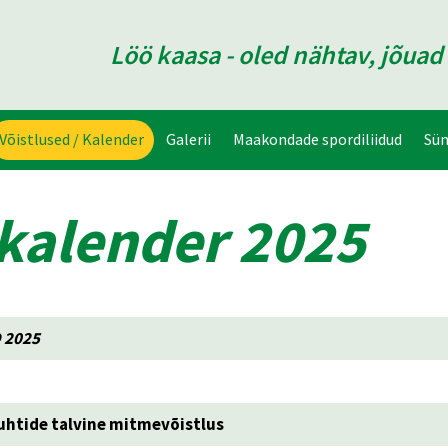
Löö kaasa - oled nähtav, jõua
Võistlused / Kalender
Galerii
Maakondade spordiliidud
Sü
kalender 2025
 2025
juhtide talvine mitmevõistlus