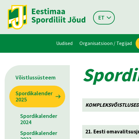
ET
Uudised
Organisatsioon / Tegijad
Spordi
Võistlussüsteem
Spordikalender
2025
KOMPLEKSVÕISTLUSED
Spordikalender
2024
21. Eesti omavalitsus
Spordikalender