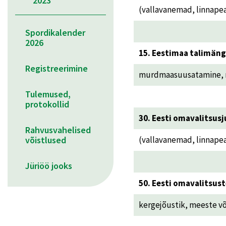
2023
(vallavanemad, linnape
Spordikalender
2026
15. Eestimaa talimän
Registreerimine
murdmaasuusatamine, mä
Tulemused,
protokollid
30. Eesti omavalitsus
Rahvusvahelised
võistlused
(vallavanemad, linnape
Jüriöö jooks
50. Eesti omavalitsu
kergejõustik, meeste võr