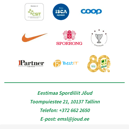
Eestimaa Spordiliit Jõud
Toompuiestee 21, 10137 Tallinn
Telefon:
+372 662 2650
E-post:
emsl@joud.ee