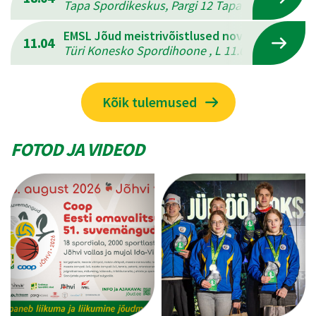
Tapa Spordikeskus, Pargi 12 Tapal , L 18.04.202
EMSL Jõud meistrivõistlused novuses
11.04
Türi Konesko Spordihoone , L 11.04.2026 - P 12
Kõik tulemused
FOTOD JA VIDEOD