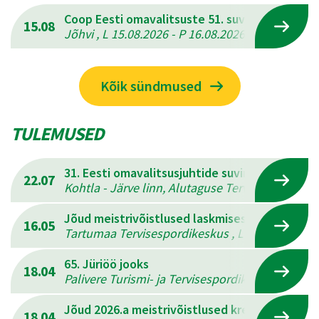
Coop Eesti omavalitsuste 51. suvemängud
15.08
Jõhvi , L 15.08.2026 - P 16.08.2026
Kõik sündmused
TULEMUSED
31. Eesti omavalitsusjuhtide suvine mitmevõis
22.07
Kohtla - Järve linn, Alutaguse Tervisespordikesk
Jõud meistrivõistlused laskmises
16.05
Tartumaa Tervisespordikeskus , L 16.05.2026 - 
65. Jüriöö jooks
18.04
Palivere Turismi- ja Tervisespordikeskus , L 18.
Jõud 2026.a meistrivõistlused kreeka-rooma 
18.04