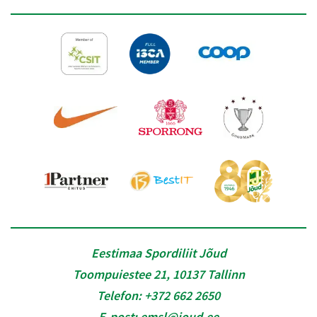
Eestimaa Spordiliit Jõud
Toompuiestee 21, 10137 Tallinn
Telefon:
+372 662 2650
E-post:
emsl@joud.ee