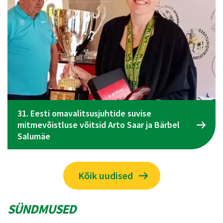
ise
 ja Bärbel
Spordiliidu Jõud üldkogu koosolek t
juunil Tallinnas
Kõik uudised
SÜNDMUSED