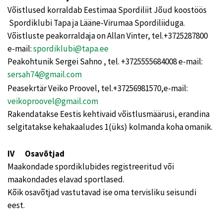
Võistlused korraldab Eestimaa Spordiliit Jõud koostöös
Spordiklubi Tapa ja Lääne-Virumaa Spordiliiduga.
Võistluste peakorraldaja on Allan Vinter, tel.+3725287800
e-mail:
spordiklubi@tapa.ee
Peakohtunik Sergei Sahno , tel. +3725555684008 e-mail:
sersah74@gmail.com
Peasekrtär Veiko Proovel, tel.+37256981570,e-mail:
veikoproovel@gmail.com
Rakendatakse Eestis kehtivaid võistlusmäärusi, erandina
selgitatakse kehakaaludes 1(üks) kolmanda koha omanik.
IV Osavõtjad
Maakondade spordiklubides registreeritud või
maakondades elavad sportlased.
Kõik osavõtjad vastutavad ise oma tervisliku seisundi
eest.