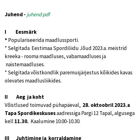
Juhend -
juhend pdf
I Eesmärk
*
Populariseerida maadlussporti.
* Selgitada Eestimaa Spordiliidu Jõud 2023.a. meistrid
kreeka - rooma maadluses, vabamaadluses ja
naistemaadluses.
* Selgitada võistkondlik paremusjärjestus kõikides kavas
olevates maadlusliikides.
II Aeg ja koht
Võistlused toimuvad pühapäeval,
28. oktoobril 2023.a
Tapa Spordikeskuses
aadressiga Pargi 12 Tapal, algusega
kell
11.30.
Kaalumine 10.00-10.30.
III Juhtimine ja korraldamine