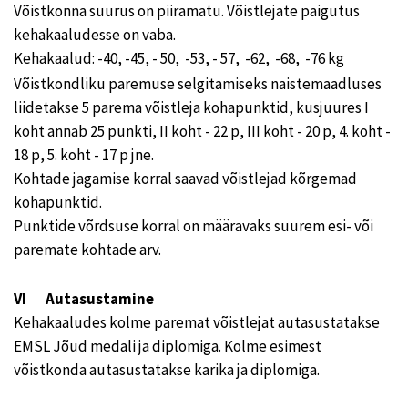
Võistkonna suurus on piiramatu. Võistlejate paigutus
kehakaaludesse on vaba.
Kehakaalud: -40, -45, - 50, -53, - 57, -62, -68, -76 kg
Võistkondliku paremuse selgitamiseks naistemaadluses
liidetakse 5 parema võistleja kohapunktid, kusjuures I
koht annab 25 punkti, II koht - 22 p, III koht - 20 p, 4. koht -
18 p, 5. koht - 17 p jne.
Kohtade jagamise korral saavad võistlejad kõrgemad
kohapunktid.
Punktide võrdsuse korral on määravaks suurem esi- või
paremate kohtade arv.
VI Autasustamine
Kehakaaludes kolme paremat võistlejat autasustatakse
EMSL Jõud medali ja diplomiga. Kolme esimest
võistkonda autasustatakse karika ja diplomiga.