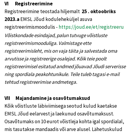
VI Registreerimine
Registreerimine teostada hiljemalt
25 . oktoobriks
2023.a
EMSL Jõud koduleheküljel asuva
registreerimismoodulis -
https://joud.ee/et/registreeru
Võistkondade esindajad, palun tutvuge võistluste
registreerimismooduliga. Valmistage ette
registreerimisleht, mis on vaja täita ja salvestada oma
arvutisse ja registreerige osalejad. Kõik teie poolt
registreerimisel esitatud andmed jõuavad Jõudi serverisse
ning spordiala peakohtunikule. Teile tuleb tagasi e-mail
tehtud registreerimise andmetega.
VII Majandamine ja osavõtumaksud
Kõik võistluste läbiviimisega seotud kulud kaetakse
EMSL Jõud eelarvest ja laekunud osavõtumaksust.
Osavõtumaks on 10 eurot võistleja kohta igal spordialal,
mis tasutakse mandaadis või arve alusel. Lähetuskulud