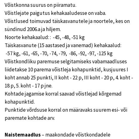
Võistkonna suurus on piiramatu.
Võistlejate paigutus kehakaaludesse on vaba.
Võistlused toimuvad täiskasvanutele ja noortele, kes on
sündinud 2006.a ja hiljem.
Noorte kehakaalud: : -45, -48, -51 kg
Täiskasvanute (15 aastased ja vanemad) kehakaalud:
-57 kg, -61, -65, -70, -74, -79, -86, -92, -97, -125 kg
Võistkondliku paremuse selgitamiseks vabamaadluses
liidetakse 10 parema võistleja kohapunktid, kusjuures I
koht annab 25 punkti, II koht - 22 p, III koht - 20 p, 4. koht -
18 p, 5. koht - 17 p jne.
Kohtade jagamise korral saavad võistlejad kõrgemad
kohapunktid.
Punktide võrdsuse korral on määravaks suurem esi- või
paremate kohtade arv.
Naistemaadlus
– maakondade võistkondadele