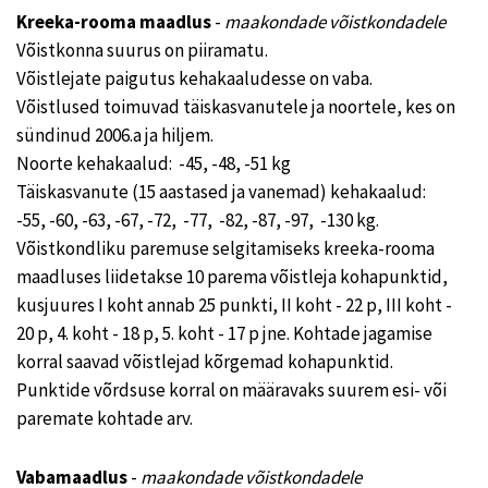
Kreeka-rooma maadlus
-
maakondade võistkondadele
Võistkonna suurus on piiramatu.
Võistlejate paigutus kehakaaludesse on vaba.
Võistlused toimuvad täiskasvanutele ja noortele, kes on
sündinud 2006.a ja hiljem.
Noorte kehakaalud: -45, -48, -51 kg
Täiskasvanute (15 aastased ja vanemad) kehakaalud:
-55, -60, -63, -67, -72, -77, -82, -87, -97, -130 kg.
Võistkondliku paremuse selgitamiseks kreeka-rooma
maadluses liidetakse 10 parema võistleja kohapunktid,
kusjuures I koht annab 25 punkti, II koht - 22 p, III koht -
20 p, 4. koht - 18 p, 5. koht - 17 p jne. Kohtade jagamise
korral saavad võistlejad kõrgemad kohapunktid.
Punktide võrdsuse korral on määravaks suurem esi- või
paremate kohtade arv.
Vabamaadlus
-
maakondade võistkondadele