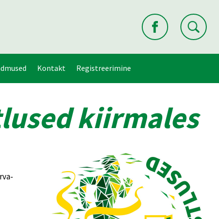
ndmused
Kontakt
Registreerimine
lused kiirmales
rva-