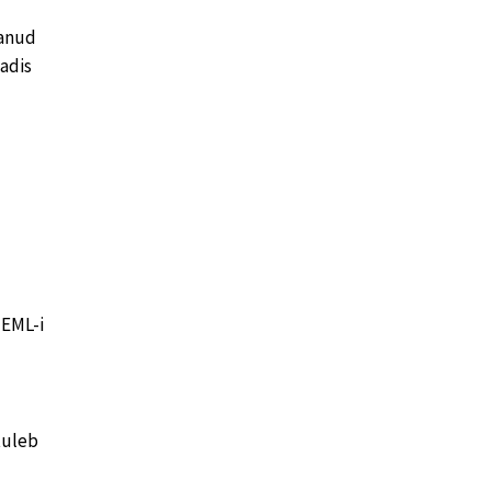
vanud
adis
EML-i
 tuleb