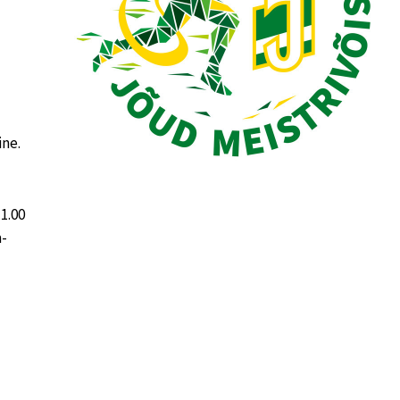
ine.
1.00
a-