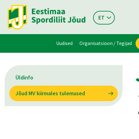
ET
Uudised
Organisatsioon / Tegijad
Üldinfo
Jõud MV kiirmales tulemused