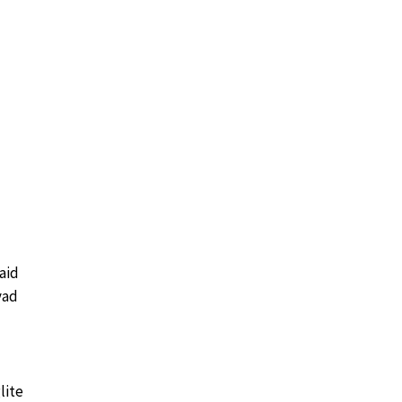
vaid
vad
lite