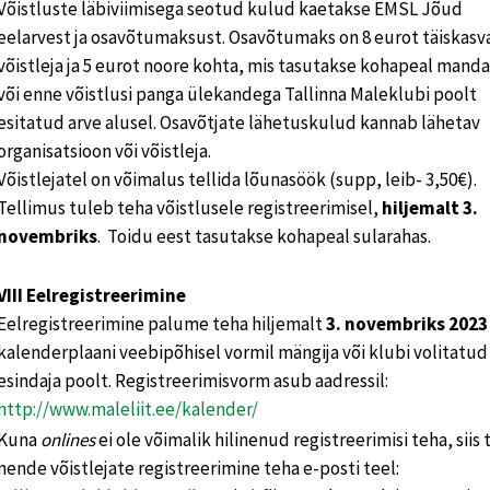
Võistluste läbiviimisega seotud kulud kaetakse EMSL Jõud
eelarvest ja osavõtumaksust. Osavõtumaks on 8 eurot täiskas
võistleja ja 5 eurot noore kohta, mis tasutakse kohapeal manda
või enne võistlusi panga ülekandega Tallinna Maleklubi poolt
esitatud arve alusel. Osavõtjate lähetuskulud kannab lähetav
organisatsioon või võistleja.
Võistlejatel on võimalus tellida lõunasöök (supp, leib- 3,50€).
Tellimus tuleb teha võistlusele registreerimisel,
hiljemalt 3.
novembriks
. Toidu eest tasutakse kohapeal sularahas.
VIII Eelregistreerimine
Eelregistreerimine palume teha hiljemalt
3. novembriks 2023
kalenderplaani veebipõhisel vormil mängija või klubi volitatud
esindaja poolt. Registreerimisvorm asub aadressil:
http://www.maleliit.ee/kalender/
Kuna
onlines
ei ole võimalik hilinenud registreerimisi teha, siis
nende võistlejate registreerimine teha e-posti teel: