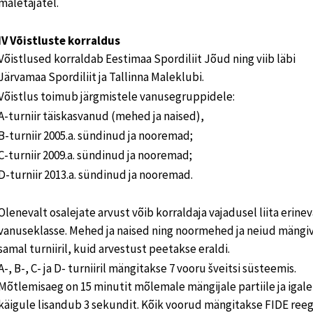
maletajatel.
IV Võistluste korraldus
Võistlused korraldab Eestimaa Spordiliit Jõud ning viib läbi
Järvamaa Spordiliit ja Tallinna Maleklubi.
Võistlus toimub järgmistele vanusegruppidele:
A-turniir täiskasvanud (mehed ja naised),
B-turniir 2005.a. sündinud ja nooremad;
C-turniir 2009.a. sündinud ja nooremad;
D-turniir 2013.a. sündinud ja nooremad.
Olenevalt osalejate arvust võib korraldaja vajadusel liita erine
vanuseklasse. Mehed ja naised ning noormehed ja neiud mängi
samal turniiril, kuid arvestust peetakse eraldi.
A-, B-, C- ja D- turniiril mängitakse 7 vooru šveitsi süsteemis.
Mõtlemisaeg on 15 minutit mõlemale mängijale partiile ja igale
käigule lisandub 3 sekundit. Kõik voorud mängitakse FIDE reeg