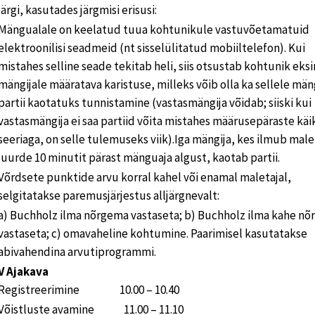
järgi, kasutades järgmisi erisusi:
Mängualale on keelatud tuua kohtunikule vastuvõetamatuid
elektroonilisi seadmeid (nt sisselülitatud mobiiltelefon). Kui
mistahes selline seade tekitab heli, siis otsustab kohtunik eks
mängijale määratava karistuse, milleks võib olla ka sellele män
partii kaotatuks tunnistamine (vastasmängija võidab; siiski kui
vastasmängija ei saa partiid võita mistahes määrusepäraste kä
seeriaga, on selle tulemuseks viik).Iga mängija, kes ilmub mal
juurde 10 minutit pärast mänguaja algust, kaotab partii.
Võrdsete punktide arvu korral kahel või enamal maletajal,
selgitatakse paremusjärjestus alljärgnevalt:
a) Buchholz ilma nõrgema vastaseta; b) Buchholz ilma kahe n
vastaseta; c) omavaheline kohtumine. Paarimisel kasutatakse
abivahendina arvutiprogrammi.
V Ajakava
Registreerimine 10.00 – 10.40
Võistluste avamine 11.00 – 11.10