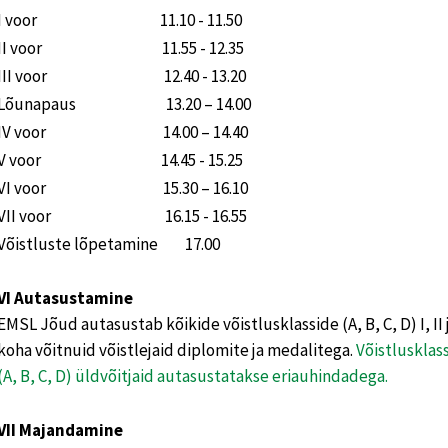
I voor 11.10 - 11.50
II voor 11.55 - 12.35
III voor 12.40 - 13.20
Lõunapaus 13.20 – 14.00
IV voor 14.00 – 14.40
V voor 14.45 - 15.25
VI voor 15.30 – 16.10
VII voor 16.15 - 16.55
Võistluste lõpetamine 17.00
VI Autasustamine
EMSL Jõud autasustab kõikide võistlusklasside (A, B, C, D) I, II j
koha võitnuid võistlejaid diplomite ja medalitega.
Võistlusklas
(A, B, C, D) üldvõitjaid autasustatakse eriauhindadega.
VII Majandamine