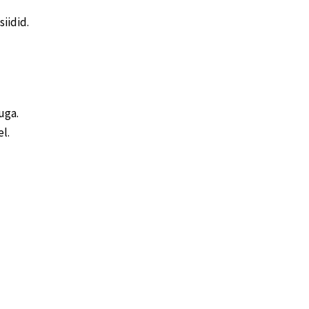
iidid.
kuga.
el.