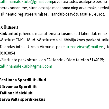
tallinnamaleklubi@gmail.com
ja/või teatades osalejate ees- ja
perekonnanime, sünniaasta ja maakonna ning arve maksja rekvis
Hilinenud registreerumistel lisandub osavõtutasule 3 eurot.
IX Üldiselt
Kõik antud juhendis määratlemata küsimused lahendab enne
võistlust EMSL Jõud, võistluste ajal läbiviija koos peakohtuni
Täiendav info – Urmas Virmas e-post:
urmas.virves@mail.ee
, t
58363854
Võistluste peakohtunik on FA Hendrik Olde telefon 5142625;
tallinnamaleklubi@gmail.com
Eestimaa Spordiliit Jõud
Järvamaa Spordiliit
Tallinna Maleklubi
Järva Valla spordikeskus