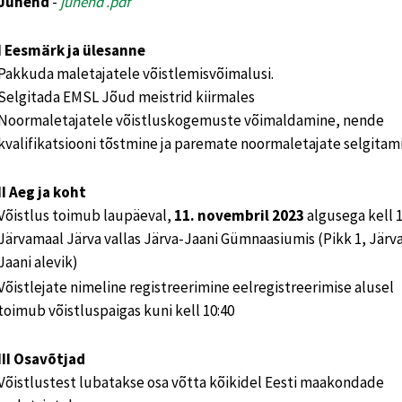
Juhend
-
juhend .pdf
I Eesmärk ja ülesanne
Pakkuda maletajatele võistlemisvõimalusi.
Selgitada EMSL Jõud meistrid kiirmales
Noormaletajatele võistluskogemuste võimaldamine, nende
kvalifikatsiooni tõstmine ja paremate noormaletajate selgitam
II Aeg ja koht
Võistlus toimub laupäeval,
11. novembril 2023
algusega kell 1
Järvamaal Järva vallas Järva-Jaani Gümnaasiumis (Pikk 1, Järv
Jaani alevik)
Võistlejate nimeline registreerimine eelregistreerimise alusel
toimub võistluspaigas kuni kell 10:40
III Osavõtjad
Võistlustest lubatakse osa võtta kõikidel Eesti maakondade