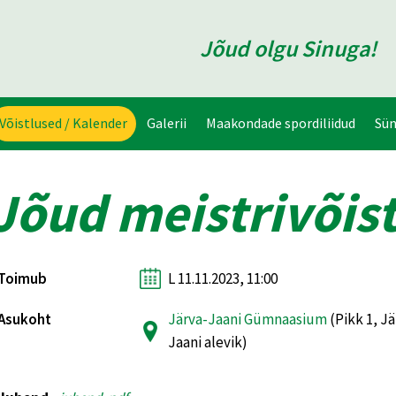
Jõud olgu Sinuga!
Võistlused / Kalender
Galerii
Maakondade spordiliidud
Sü
Jõud meistrivõist
Toimub
L 11.11.2023, 11:00
Asukoht
Järva-Jaani Gümnaasium
(Pikk 1, Jä
Jaani alevik)