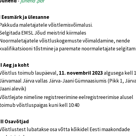
Juhend
-
juhend .pdf
I Eesmärk ja ülesanne
Pakkuda maletajatele võistlemisvõimalusi.
Selgitada EMSL Jõud meistrid kiirmales
Noormaletajatele võistluskogemuste võimaldamine, nende
kvalifikatsiooni tõstmine ja paremate noormaletajate selgitam
II Aeg ja koht
Võistlus toimub laupäeval,
11. novembril 2023
algusega kell 1
Järvamaal Järva vallas Järva-Jaani Gümnaasiumis (Pikk 1, Järv
Jaani alevik)
Võistlejate nimeline registreerimine eelregistreerimise alusel
toimub võistluspaigas kuni kell 10:40
III Osavõtjad
Võistlustest lubatakse osa võtta kõikidel Eesti maakondade