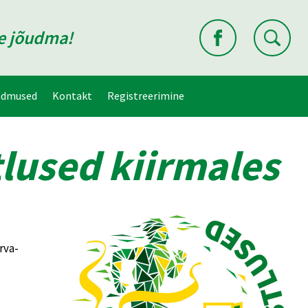
ne jõudma!
ndmused
Kontakt
Registreerimine
lused kiirmales
rva-