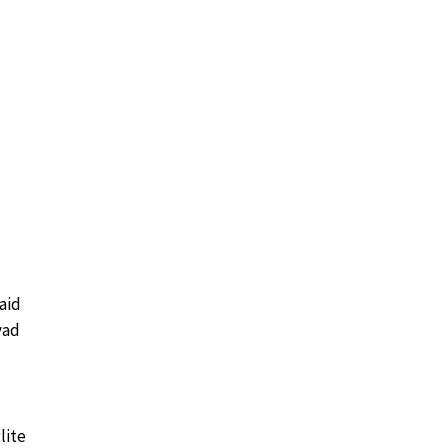
vaid
vad
lite