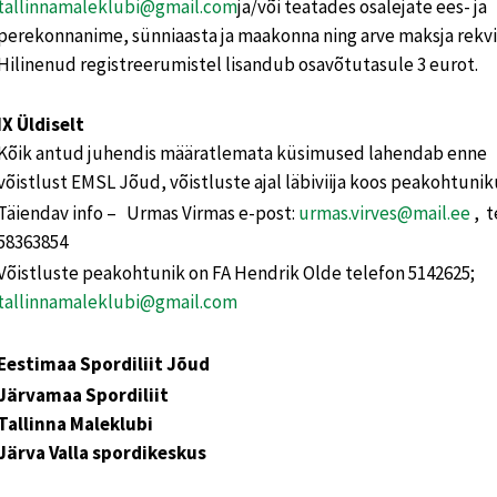
tallinnamaleklubi@gmail.com
ja/või teatades osalejate ees- ja
perekonnanime, sünniaasta ja maakonna ning arve maksja rekvis
Hilinenud registreerumistel lisandub osavõtutasule 3 eurot.
IX Üldiselt
Kõik antud juhendis määratlemata küsimused lahendab enne
võistlust EMSL Jõud, võistluste ajal läbiviija koos peakohtuni
Täiendav info – Urmas Virmas e-post:
urmas.virves@mail.ee
, t
58363854
Võistluste peakohtunik on FA Hendrik Olde telefon 5142625;
tallinnamaleklubi@gmail.com
Eestimaa Spordiliit Jõud
Järvamaa Spordiliit
Tallinna Maleklubi
Järva Valla spordikeskus