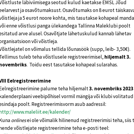
Võistluste läbiviimisega seotud kulud kaetakse EMSL Jõud
eelarvest ja osavõtumaksust. Osavõtumaks on 8 eurot täiskas
võistleja ja 5 eurot noore kohta, mis tasutakse kohapeal manda
või enne võistlusi panga ülekandega Tallinna Maleklubi poolt
esitatud arve alusel. Osavõtjate lähetuskulud kannab lähetav
organisatsioon või võistleja.
Võistlejatel on võimalus tellida lõunasöök (supp, leib- 3,50€).
Tellimus tuleb teha võistlusele registreerimisel,
hiljemalt 3.
novembriks
. Toidu eest tasutakse kohapeal sularahas.
VIII Eelregistreerimine
Eelregistreerimine palume teha hiljemalt
3. novembriks 2023
kalenderplaani veebipõhisel vormil mängija või klubi volitatud
esindaja poolt. Registreerimisvorm asub aadressil:
http://www.maleliit.ee/kalender/
Kuna
onlines
ei ole võimalik hilinenud registreerimisi teha, siis
nende võistlejate registreerimine teha e-posti teel: