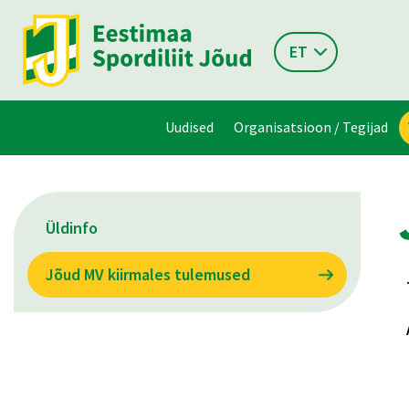
ET
Uudised
Organisatsioon / Tegijad
Üldinfo
Jõud MV kiirmales tulemused