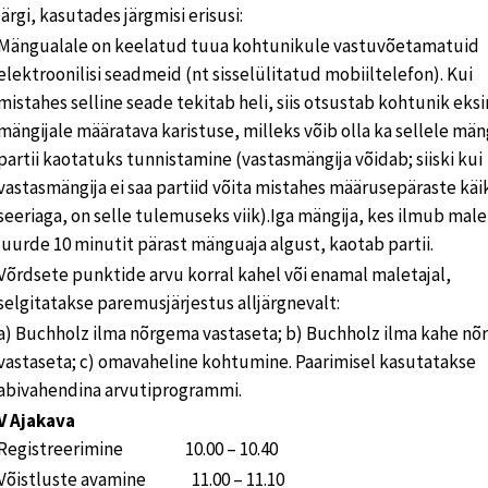
järgi, kasutades järgmisi erisusi:
Mängualale on keelatud tuua kohtunikule vastuvõetamatuid
elektroonilisi seadmeid (nt sisselülitatud mobiiltelefon). Kui
mistahes selline seade tekitab heli, siis otsustab kohtunik eks
mängijale määratava karistuse, milleks võib olla ka sellele män
partii kaotatuks tunnistamine (vastasmängija võidab; siiski kui
vastasmängija ei saa partiid võita mistahes määrusepäraste kä
seeriaga, on selle tulemuseks viik).Iga mängija, kes ilmub mal
juurde 10 minutit pärast mänguaja algust, kaotab partii.
Võrdsete punktide arvu korral kahel või enamal maletajal,
selgitatakse paremusjärjestus alljärgnevalt:
a) Buchholz ilma nõrgema vastaseta; b) Buchholz ilma kahe n
vastaseta; c) omavaheline kohtumine. Paarimisel kasutatakse
abivahendina arvutiprogrammi.
V Ajakava
Registreerimine 10.00 – 10.40
Võistluste avamine 11.00 – 11.10