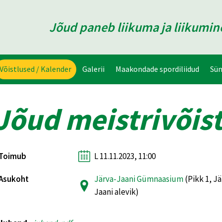
Jõud paneb liikuma ja liikumi
Võistlused / Kalender
Galerii
Maakondade spordiliidud
Sü
Jõud meistrivõist
Toimub
L 11.11.2023, 11:00
Asukoht
Järva-Jaani Gümnaasium
(Pikk 1, Jä
Jaani alevik)