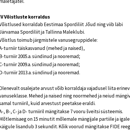
maletajatel.
IV Võistluste korraldus
Võistlused korraldab Eestimaa Spordiliit Jõud ning viib läbi
Järvamaa Spordiliit ja Tallinna Maleklubi.
Võistlus toimub järgmistele vanusegruppidele:
A-turniir täiskasvanud (mehed ja naised),
B-turniir 2005.a. sündinud ja nooremad;
C-turniir 2009.a. sündinud ja nooremad;
D-turniir 2013.a. sündinud ja nooremad.
Olenevalt osalejate arvust võib korraldaja vajadusel liita erine
vanuseklasse. Mehed ja naised ning noormehed ja neiud mängi
samal turniiril, kuid arvestust peetakse eraldi.
A-, B-, C- ja D- turniiril mängitakse 7 vooru šveitsi süsteemis.
Mõtlemisaeg on 15 minutit mõlemale mängijale partiile ja igale
käigule lisandub 3 sekundit. Kõik voorud mängitakse FIDE reeg