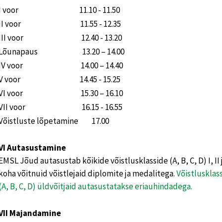
I voor 11.10 - 11.50
II voor 11.55 - 12.35
III voor 12.40 - 13.20
Lõunapaus 13.20 – 14.00
IV voor 14.00 – 14.40
V voor 14.45 - 15.25
VI voor 15.30 – 16.10
VII voor 16.15 - 16.55
Võistluste lõpetamine 17.00
VI Autasustamine
EMSL Jõud autasustab kõikide võistlusklasside (A, B, C, D) I, II j
koha võitnuid võistlejaid diplomite ja medalitega.
Võistlusklas
(A, B, C, D) üldvõitjaid autasustatakse eriauhindadega.
VII Majandamine