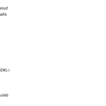
vanud
adis
EML-i
 tuleb