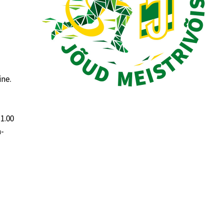
ine.
1.00
a-