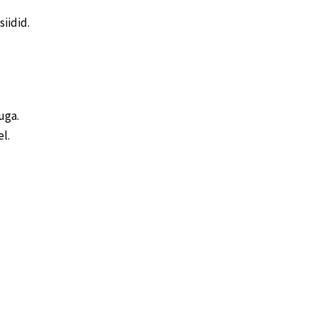
iidid.
kuga.
el.