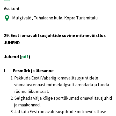
Asukoht
Mulgi vald, Tuhalaane küla, Kopra Turismitalu
29. Eesti omavalitsusjuhtide suvine mitmevõistlus
JUHEND
Juhend (
pdf
)
I Eesmärk ja ülesanne
Pakkuda Eesti Vabariigi omavalitsusjuhtidele
võimalusi ennast mitmekülgselt arendada ja tunda
rõõmu liikumisest.
Selgitada välja kõige sportlikumad omavalitsusjuhid
ja maakonnad.
Jätkata Eesti omavalitsusjuhtide mitmevõistluse