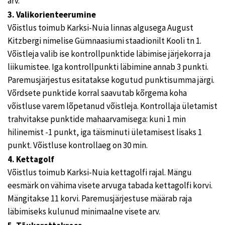
arv.
3. Valikorienteerumine
Võistlus toimub Karksi-Nuia linnas algusega August
Kitzbergi nimelise Gümnaasiumi staadionilt Kooli tn 1.
Võistleja valib ise kontrollpunktide läbimise järjekorra ja
liikumistee. Iga kontrollpunkti läbimine annab 3 punkti.
Paremusjärjestus esitatakse kogutud punktisumma järgi.
Võrdsete punktide korral saavutab kõrgema koha
võistluse varem lõpetanud võistleja. Kontrollaja ületamist
trahvitakse punktide mahaarvamisega: kuni 1 min
hilinemist -1 punkt, iga täisminuti ületamisest lisaks 1
punkt. Võistluse kontrollaeg on 30 min.
4. Kettagolf
Võistlus toimub Karksi-Nuia kettagolfi rajal. Mängu
eesmärk on vähima visete arvuga tabada kettagolfi korvi.
Mängitakse 11 korvi. Paremusjärjestuse määrab raja
läbimiseks kulunud minimaalne visete arv.