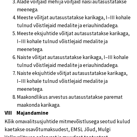
Alade võitjaid mehi ja võitjaid naisi autasustatakse
meenega.
Meeste võitjat autasustatakse karikaga, I–III kohale
tulnud võistlejaid medalite ja eriauhindadega.
Meeste eksjuhtide võitjat autasustatakse karikaga,
I–III kohale tulnud võistlejaid medalite ja
meenetega.
Naiste võitjat autasustatakse karikaga, I–III kohale
tulnud võistlejaid medalite ja eriauhindadega.
Naiste eksjuhtide võitjat autasustatakse karikaga,
I–III kohale tulnud võistlejaid medalite ja
meenetega.
Maakondlikus arvestus autasustatakse paremat
maakonda karikaga.
VIII Majandamine
Kõik omavalitsusjuhtide mitmevõistlusega seotud kulud
kaetakse osavõtumaksudest, EMSL Jõud, Mulgi