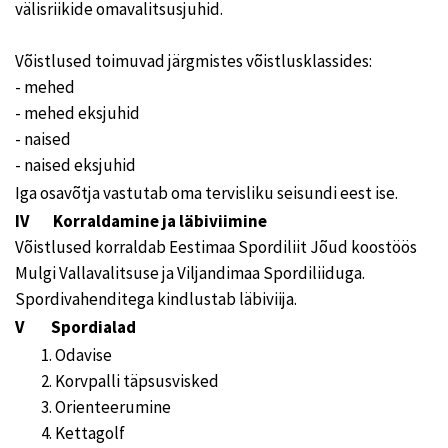
välisriikide omavalitsusjuhid.
Võistlused toimuvad järgmistes võistlusklassides:
- mehed
- mehed eksjuhid
- naised
- naised eksjuhid
Iga osavõtja vastutab oma tervisliku seisundi eest ise.
IV Korraldamine ja läbiviimine
Võistlused korraldab Eestimaa Spordiliit Jõud koostöös
Mulgi Vallavalitsuse ja Viljandimaa Spordiliiduga.
Spordivahenditega kindlustab läbiviija.
V Spordialad
Odavise
Korvpalli täpsusvisked
Orienteerumine
Kettagolf