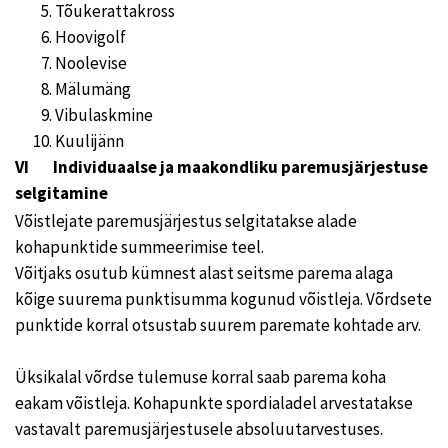
Tõukerattakross
Hoovigolf
Noolevise
Mälumäng
Vibulaskmine
Kuulijänn
VI Individuaalse ja maakondliku paremusjärjestuse
selgitamine
Võistlejate paremusjärjestus selgitatakse alade
kohapunktide summeerimise teel.
Võitjaks osutub kümnest alast seitsme parema alaga
kõige suurema punktisumma kogunud võistleja. Võrdsete
punktide korral otsustab suurem paremate kohtade arv.
Üksikalal võrdse tulemuse korral saab parema koha
eakam võistleja. Kohapunkte spordialadel arvestatakse
vastavalt paremusjärjestusele absoluutarvestuses.