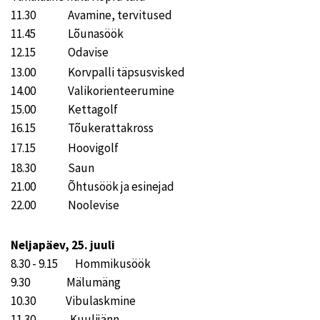
11.30 Avamine, tervitused
11.45 Lõunasöök
12.15 Odavise
13.00 Korvpalli täpsusvisked
14.00 Valikorienteerumine
15.00 Kettagolf
16.15 Tõukerattakross
17.15 Hoovigolf
18.30 Saun
21.00 Õhtusöök ja esinejad
22.00 Noolevise
Neljapäev, 25. juuli
8.30 - 9.15 Hommikusöök
9.30 Mälumäng
10.30 Vibulaskmine
11.30 Kuulijänn