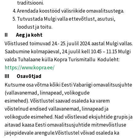
traditsiooni.
Arendada koostööd välisriikide omavalitsustega.
Tutvustada Mulgi valla ettevõtlust, asutusi,
loodust ja toitu.
II Aeg ja koht
Võistlused toimuvad 24.- 25. juulil 2024. aastal Mulgi vallas.
Saabumine kolmapäeval, 24. juulil kell 10.45 – 11.15 Mulgi
valda Tuhalaane külla Kopra Turismitallu Koduleht:
https://www.kopra.ee/
III Osavõtjad
Kutsume osa võtma kõiki Eesti Vabariigi omavalitsusjuhte
(vallavanemad, linnapead, volikogude
esimehed). Võistlustel saavad osaleda ka varem
võistelnud endised vallavanemad, linnapead ja
volikogude esimehed. Nad võistlevad eksjuhtide grupis ja
aitavad kaasa Eesti omavalitsusjuhtide mitmevõistluse
järjepidevale arengule.Võistlustel võivad osaleda ka