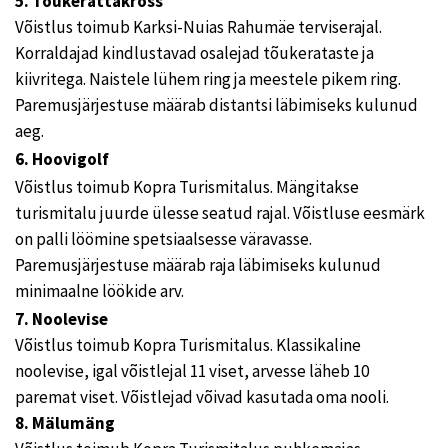
5.
Tõukerattakross
Võistlus toimub Karksi-Nuias Rahumäe terviserajal.
Korraldajad kindlustavad osalejad tõukerataste ja
kiivritega. Naistele lühem ring ja meestele pikem ring.
Paremusjärjestuse määrab distantsi läbimiseks kulunud
aeg.
6. Hoovigolf
Võistlus toimub Kopra Turismitalus. Mängitakse
turismitalu juurde ülesse seatud rajal. Võistluse eesmärk
on palli löömine spetsiaalsesse väravasse.
Paremusjärjestuse määrab raja läbimiseks kulunud
minimaalne löökide arv.
7. Noolevise
Võistlus toimub Kopra Turismitalus. Klassikaline
noolevise, igal võistlejal 11 viset, arvesse läheb 10
paremat viset. Võistlejad võivad kasutada oma nooli.
8. Mälumäng