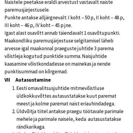
Naistele peetakse eraldi arvestust vastavalt naiste
paremusjärjestusele.
Punkte antakse alljärgnevalt: I koht – 50 p, II koht – 48 p,
III koht – 46 p, IV koht – 45 p jne.
Igast alast osavõtt annab täiendavalt 1 osavõtupunkti.
Maakondliku paremusjärjestuse selgitamisel läheb
arvesse igal maakonnal praeguste juhtide 3 parema
võistleja kogutud punktide summa. Naisjuhtide
kaasamine võistkondadesse on mainekas ja nende
punktisummad on kõrgemad.
VII Autasustamine
Eesti omavalitsusjuhtide mitmevõistluse
üldkokkuvõttes autasustatakse kuut paremat
meest ja kolme paremat naist eriauhindadega.
Üldvõitja tiitel antakse praegu töötavale parimale
mehele ja parimale naisele, keda autasustatakse
rändkarikaga.