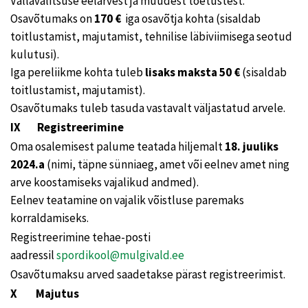
Vallavalitsuse eelarvest ja muudest toetustest.
Osavõtumaks on
170 €
iga osavõtja kohta (sisaldab
toitlustamist, majutamist, tehnilise läbiviimisega seotud
kulutusi).
Iga pereliikme kohta tuleb
lisaks maksta
50 €
(sisaldab
toitlustamist, majutamist).
Osavõtumaks tuleb tasuda vastavalt väljastatud arvele.
IX Registreerimine
Oma osalemisest palume teatada hiljemalt
18. juuliks
2024.a
(nimi, täpne sünniaeg, amet või eelnev amet ning
arve koostamiseks vajalikud andmed).
Eelnev teatamine on vajalik võistluse paremaks
korraldamiseks.
Registreerimine tehae-posti
aadressil
spordikool@mulgivald.ee
Osavõtumaksu arved saadetakse pärast registreerimist.
X Majutus