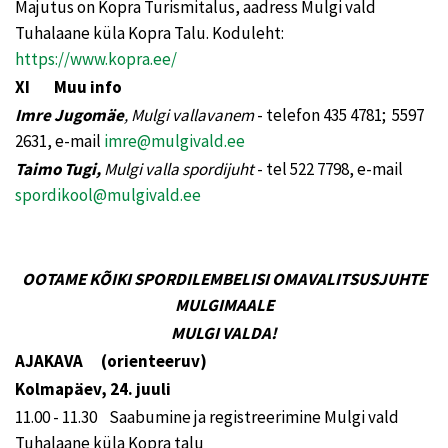
Majutus on Kopra Turismitalus, aadress Mulgi vald
Tuhalaane küla Kopra Talu. Koduleht:
https://www.kopra.ee/
XI Muu info
Imre Jugomäe
, Mulgi vallavanem
- telefon 435 4781; 5597
2631, e-mail
imre@mulgivald.ee
Taimo Tugi,
Mulgi valla spordijuht
- tel 522 7798, e-mail
spordikool@mulgivald.ee
OOTAME KÕIKI SPORDILEMBELISI OMAVALITSUSJUHTE
MULGIMAALE
MULGI VALDA!
AJAKAVA (orienteeruv)
Kolmapäev, 24. juuli
11.00 - 11.30 Saabumine ja registreerimine Mulgi vald
Tuhalaane küla Kopra talu