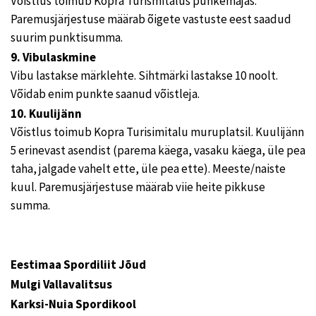
Võistlus toimub Kopra Turismitalus puhkemajas.
Paremusjärjestuse määrab õigete vastuste eest saadud
suurim punktisumma.
9. Vibulaskmine
Vibu lastakse märklehte. Sihtmärki lastakse 10 noolt.
Võidab enim punkte saanud võistleja.
10. Kuulijänn
Võistlus toimub Kopra Turisimitalu muruplatsil. Kuulijänn
5 erinevast asendist (parema käega, vasaku käega, üle pea
taha, jalgade vahelt ette, üle pea ette). Meeste/naiste
kuul. Paremusjärjestuse määrab viie heite pikkuse
summa.
Eestimaa Spordiliit Jõud
Mulgi Vallavalitsus
Karksi-Nuia Spordikool