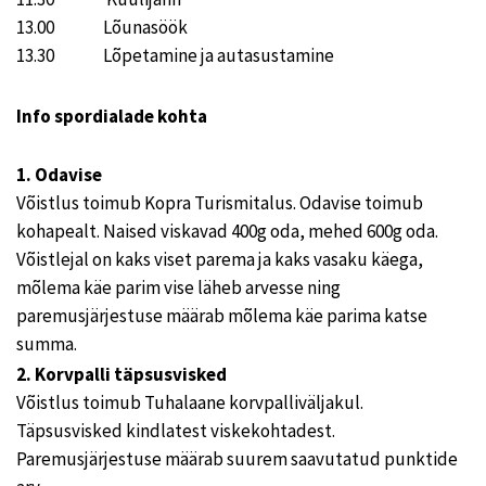
13.00 Lõunasöök
13.30 Lõpetamine ja autasustamine
Info spordialade kohta
1. Odavise
Võistlus toimub Kopra Turismitalus. Odavise toimub
kohapealt. Naised viskavad 400g oda, mehed 600g oda.
Võistlejal on kaks viset parema ja kaks vasaku käega,
mõlema käe parim vise läheb arvesse ning
paremusjärjestuse määrab mõlema käe parima katse
summa.
2.
Korvpalli täpsusvisked
Võistlus toimub Tuhalaane korvpalliväljakul.
Täpsusvisked kindlatest viskekohtadest.
Paremusjärjestuse määrab suurem saavutatud punktide