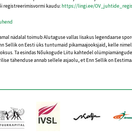
õi registreerimisvormi kaudu:
https://lingi.ee/OV_juhtide_regi
uhend
amal nädalal toimub Alutaguse vallas Iisakus legendaarse sp
nn Sellik
on Eesti üks tuntumaid pikamaajooksjaid, kelle nimel 
ooksus. Ta esindas Nõukogude Liitu kahtedel olümpiamängudel 
rilise tähenduse annab sellele asjaolu, et Enn Sellik on Eestimaa