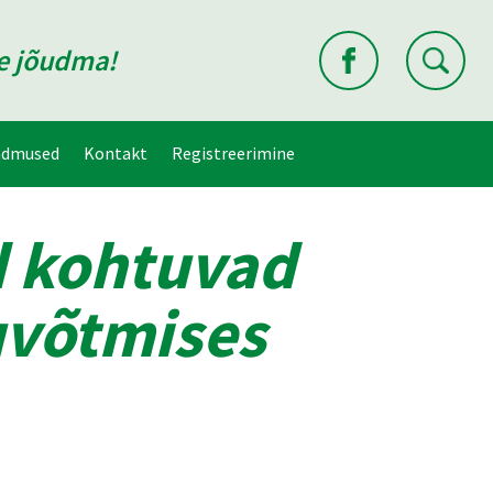
ne jõudma!
ndmused
Kontakt
Registreerimine
d kohtuvad
uvõtmises