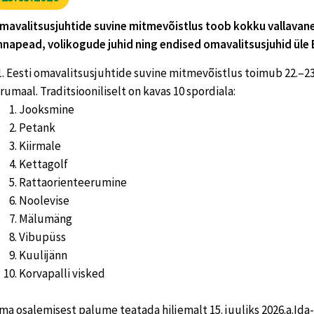
mavalitsusjuhtide suvine mitmevõistlus toob kokku vallava
innapead, volikogude juhid ning endised omavalitsusjuhid üle 
1. Eesti omavalitsusjuhtide suvine mitmevõistlus toimub 22.–23.
irumaal. Traditsiooniliselt on kavas 10 spordiala:
Jooksmine
Petank
Kiirmale
Kettagolf
Rattaorienteerumine
Noolevise
Mälumäng
Vibupüss
Kuulijänn
Korvapalli visked
ma osalemisest palume teatada hiljemalt
15. juuliks 2026.a.
Ida-