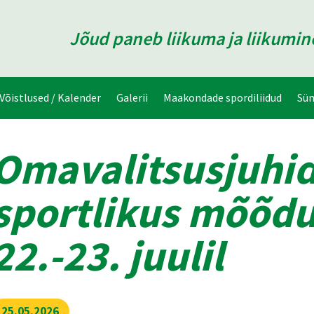
Jõud paneb liikuma ja liikumi
Võistlused / Kalender
Galerii
Maakondade spordiliidud
Sü
Omavalitsusjuhi
sportlikus mõõd
22.-23. juulil
25.05.2026