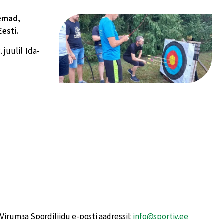
nemad,
Eesti.
 juulil Ida-
Virumaa Spordiliidu e-posti aadressil: ­­­­­
info@sportiv.ee