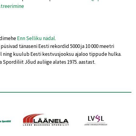
streerimine
ordimehe
Enn Selliku nädal.
püsivad tänaseni Eesti rekordid 5000 ja 10 000 meetri
ning kuulub Eesti kestvusjooksu ajaloo tippude hulka.
 Spordiliit Jõud auliige alates 1975. aastast.