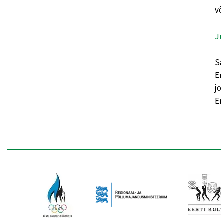
v
J
S
E
j
E