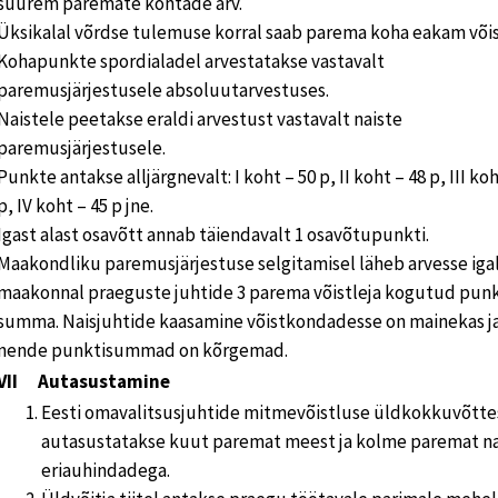
suurem paremate kohtade arv.
Üksikalal võrdse tulemuse korral saab parema koha eakam võis
Kohapunkte spordialadel arvestatakse vastavalt
paremusjärjestusele absoluutarvestuses.
Naistele peetakse eraldi arvestust vastavalt naiste
paremusjärjestusele.
Punkte antakse alljärgnevalt: I koht – 50 p, II koht – 48 p, III koh
p, IV koht – 45 p jne.
Igast alast osavõtt annab täiendavalt 1 osavõtupunkti.
Maakondliku paremusjärjestuse selgitamisel läheb arvesse iga
maakonnal praeguste juhtide 3 parema võistleja kogutud pun
summa. Naisjuhtide kaasamine võistkondadesse on mainekas j
nende punktisummad on kõrgemad.
VII
Autasustamine
Eesti omavalitsusjuhtide mitmevõistluse üldkokkuvõtte
autasustatakse kuut paremat meest ja kolme paremat na
eriauhindadega.