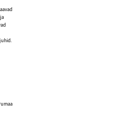
saavad
ja
vad
juhid.
irumaa