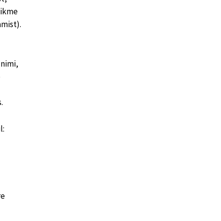
liikme
amist).
nimi,
e
.
­­­
re