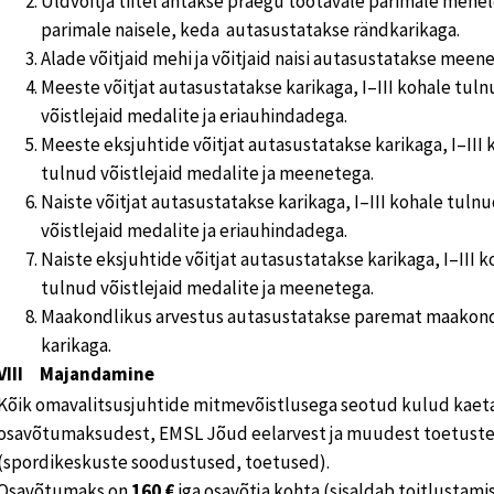
Üldvõitja tiitel antakse praegu töötavale parimale mehel
parimale naisele, keda autasustatakse rändkarikaga.
Alade võitjaid mehi ja võitjaid naisi autasustatakse meene
Meeste võitjat autasustatakse karikaga, I–III kohale tul
võistlejaid medalite ja eriauhindadega.
Meeste eksjuhtide võitjat autasustatakse karikaga, I–III 
tulnud võistlejaid medalite ja meenetega.
Naiste võitjat autasustatakse karikaga, I–III kohale tuln
võistlejaid medalite ja eriauhindadega.
Naiste eksjuhtide võitjat autasustatakse karikaga, I–III k
tulnud võistlejaid medalite ja meenetega.
Maakondlikus arvestus autasustatakse paremat maakon
karikaga.
VIII Majandamine
Kõik omavalitsusjuhtide mitmevõistlusega seotud kulud kaet
osavõtumaksudest, EMSL Jõud eelarvest ja muudest toetuste
(spordikeskuste soodustused, toetused).
Osavõtumaks on
160 €
iga osavõtja kohta (sisaldab toitlustamis