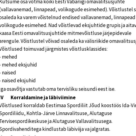
Kutsume osa võtma kõiki Eesti Vabariigi omavalitsusjuhte
(vallavanemad, linnapead, volikogude esimehed). Võistlustel 
osaleda ka varem võistelnud endised vallavanemad, linnapead 
volikogude esimehed. Nad võistlevad eksjuhtide grupis ja aita
kaasa Eesti omavalitsusjuhtide mitmevõistluse järjepidevale
arengule. Võistlustel võivad osaleda ka välisriikide omavalitsus
Võistlused toimuvad järgmistes võistlusklassides:
- mehed
- mehed eksjuhid
- naised
- naised eksjuhid
Iga osavõtja vastutab oma tervisliku seisundi eest ise.
IV Korraldamine ja läbiviimine
Võistlused korraldab Eestimaa Spordiliit Jõud koostöös Ida-V
Spordiliidu, Kohtla-Järve Linnavalitsuse, Alutaguse
Tervisespordikeskuse ja Alutaguse Vallavalitsusega.
Spordivahenditega kindlustab läbiviija va jalgratas.