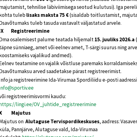
majutamist, tehnilise läbiviimisega seotud kulutusi). Iga pere
kohta tuleb
lisaks maksta 75 €
(sisaldab toitlustamist, majut
Osavõtumaks tuleb tasuda vastavalt väljastatud arvele.
IX Registreerimine
Oma osalemisest palume teatada hiljemalt
15. juuliks 2026.a
(
täpne sünniaeg, amet või eelnev amet, T-särgi suurus ning arv
koostamiseks vajalikud andmed).
Eelnev teatamine on vajalik võistluse paremaks korraldamiseks
Osavõtumaksu arved saadetakse pärast registreerimist.
Info ja registreerimine Ida-Virumaa Spordiliidu e-posti aadressil: ­­­­­­­
info@sportiv.ee
või registreerimisvormi kaudu:
https://lingi.ee/OV_juhtide_registreerimine
X Majutus
Majutus on
Alutaguse Tervispordikeskuses
, aadress: Vasave
küla, Pannjärve, Alutaguse vald, Ida-Virumaa