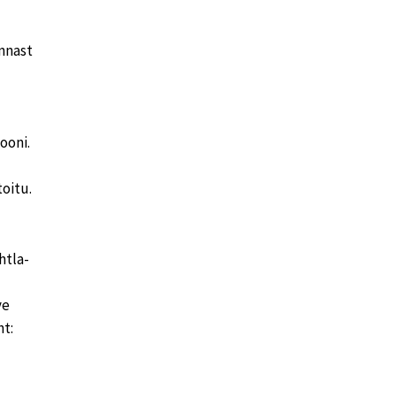
ennast
ooni.
oitu.
htla-
ve
t: