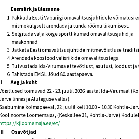
I Eesmärk ja ülesanne
Pakkuda Eesti Vabariigi omavalitsusjuhtidele võimalusi 
mitmekülgselt arendada ja tunda rõõmu liikumisest.
Selgitada välja kõige sportlikumad omavalitsusjuhid ja
maakonnad.
Jätkata Eesti omavalitsusjuhtide mitmevõistluse traditsi
Arendada koostööd välisriikide omavalitsustega.
Tutvustada Ida-Virumaa ettevõtlust, asutusi, loodust ja t
Tähistada EMSL Jõud 80. aastapäeva.
II Aeg ja koht
Võistlused toimuvad 22.- 23. juulil 2026. aastal Ida-Virumaal (Ko
Järve linnas ja Alutaguse vallas).
Saabumine kolmapäeval, 22. juulil kell 10.00 – 10.30 Kohtla-Jär
Koolinoorte Loomemajas, (Keskallee 31, Kohtla-Järve) Koduleh
https://kjloomemaja.ee/et/
III Osavõtjad