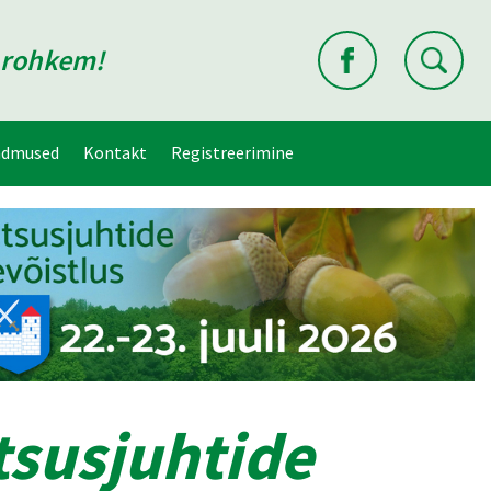
d rohkem!
ndmused
Kontakt
Registreerimine
tsusjuhtide