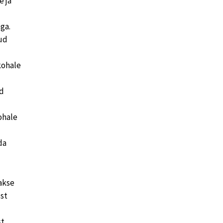
e ja
ga.
nud
kohale
ud
ohale
da
akse
st
t,