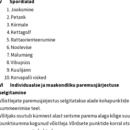
V Spordialad
Jooksmine
Petank
Kiirmale
Kettagolf
Rattaorienteerumine
Noolevise
Mälumäng
Vibupüss
Kuulijänn
Korvapalli visked
VI Individuaalse ja maakondliku paremusjärjestuse
selgitamine
Võistlejate paremusjärjestus selgitatakse alade kohapunktide
summeerimise teel.
Võitjaks osutub kümnest alast seitsme parema alaga kõige su
punktisumma kogunud võistleja. Võrdsete punktide korral ot