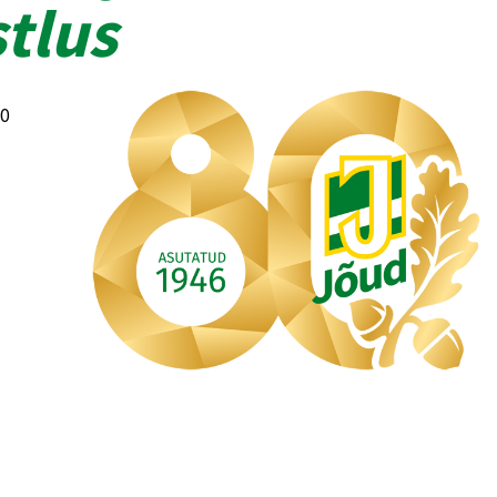
tlus
30