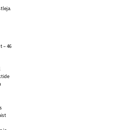
tleja.
t – 46
l
ktide
a
s
ist