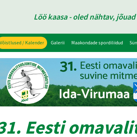
Löö kaasa - oled nähtav, jõua
Võistlused / Kalender
Galerii
Maakondade spordiliidud
Sü
31. Eesti omavali