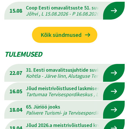
Coop Eesti omavalitsuste 51. suvemängud
15.08
Jõhvi , L 15.08.2026 - P 16.08.2026
Kõik sündmused
TULEMUSED
31. Eesti omavalitsusjuhtide suvine mitmevõis
22.07
Kohtla - Järve linn, Alutaguse Tervisespordikesk
Jõud meistrivõistlused laskmises
16.05
Tartumaa Tervisespordikeskus , L 16.05.2026 - 
65. Jüriöö jooks
18.04
Palivere Turismi- ja Tervisespordikeskus , L 18.
Jõud 2026.a meistrivõistlused kreeka-rooma 
18.04