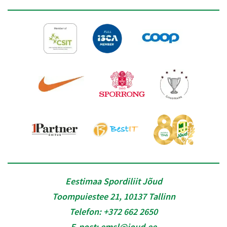
Eestimaa Spordiliit Jõud
Toompuiestee 21, 10137 Tallinn
Telefon:
+372 662 2650
E-post:
emsl@joud.ee