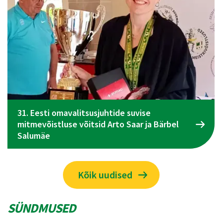
el
Spordiliidu Jõud üldkogu koosolek toimub 09
juunil Tallinnas
Kõik uudised
SÜNDMUSED