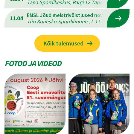
Tapa Spordikeskus, Pargi 12 Tapal , L 18.04.202
EMSL Jõud meistrivõistlused novuses
11.04
Türi Konesko Spordihoone , L 11.04.2026 - P 12
Kõik tulemused
FOTOD JA VIDEOD