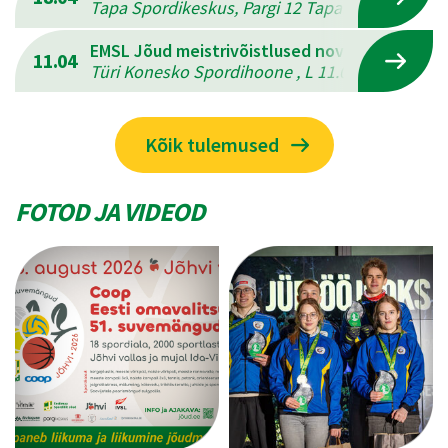
Tapa Spordikeskus, Pargi 12 Tapal , L 18.04.202
EMSL Jõud meistrivõistlused novuses
11.04
Türi Konesko Spordihoone , L 11.04.2026 - P 12
Kõik tulemused
FOTOD JA VIDEOD