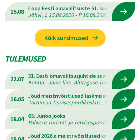
Coop Eesti omavalitsuste 51. suvemängud
15.08
Jõhvi , L 15.08.2026 - P 16.08.2026
Kõik sündmused
TULEMUSED
31. Eesti omavalitsusjuhtide suvine mitmevõis
22.07
Kohtla - Järve linn, Alutaguse Tervisespordikesk
Jõud meistrivõistlused laskmises
16.05
Tartumaa Tervisespordikeskus , L 16.05.2026 - 
65. Jüriöö jooks
18.04
Palivere Turismi- ja Tervisespordikeskus , L 18.
Jõud 2026.a meistrivõistlused kreeka-rooma 
18.04