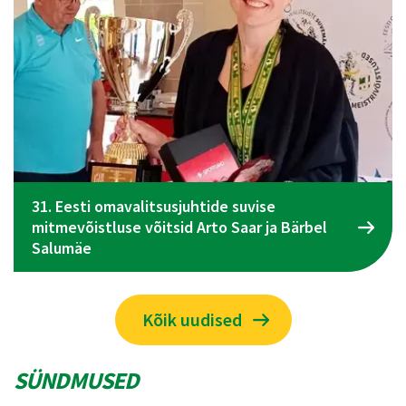
Spordiliidu Jõud üldkogu koosolek toimub 09.
juunil Tallinnas
Kõik uudised
SÜNDMUSED