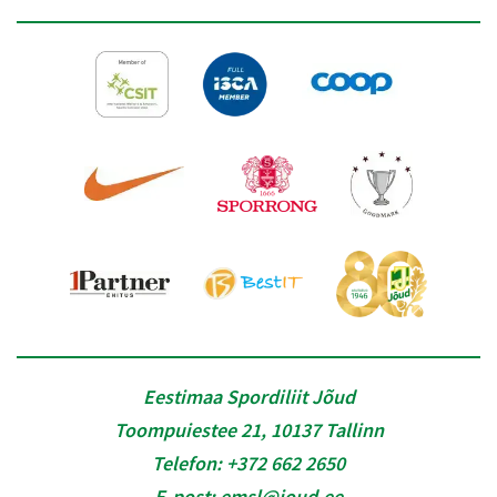
Eestimaa Spordiliit Jõud
Toompuiestee 21, 10137 Tallinn
Telefon:
+372 662 2650
E-post:
emsl@joud.ee