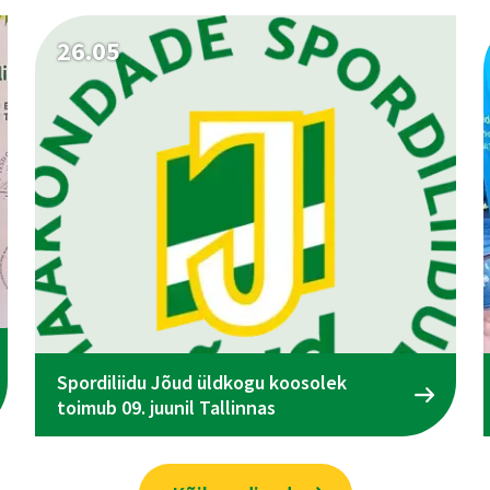
26.05
Spordiliidu Jõud üldkogu koosolek
toimub 09. juunil Tallinnas