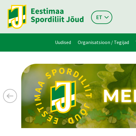
ET
Uudised
Organisatsioon / Tegijad