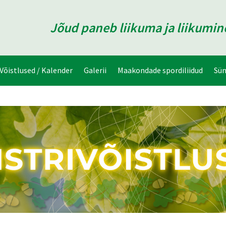
Jõud paneb liikuma ja liikumi
Võistlused / Kalender
Galerii
Maakondade spordiliidud
Sü