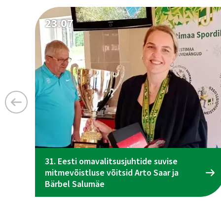
23.07
31. Eesti omavalitsusjuhtide suvise
mitmevõistluse võitsid Arto Saar ja
Bärbel Salumäe