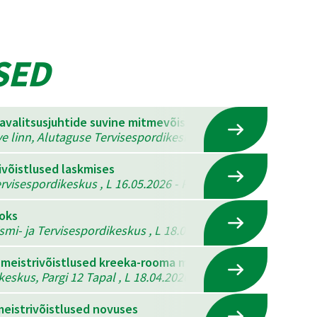
SED
mavalitsusjuhtide suvine mitmevõistlus
ve linn, Alutaguse Tervisespordikeskus , K 22.07.2026 - N 23
ivõistlused laskmises
visespordikeskus , L 16.05.2026 - P 17.05.2026
ooks
ismi- ja Tervisespordikeskus , L 18.04.2026 - P 19.04.2026
 meistrivõistlused kreeka-rooma maadluses, vabamaadlus
eskus, Pargi 12 Tapal , L 18.04.2026
eistrivõistlused novuses