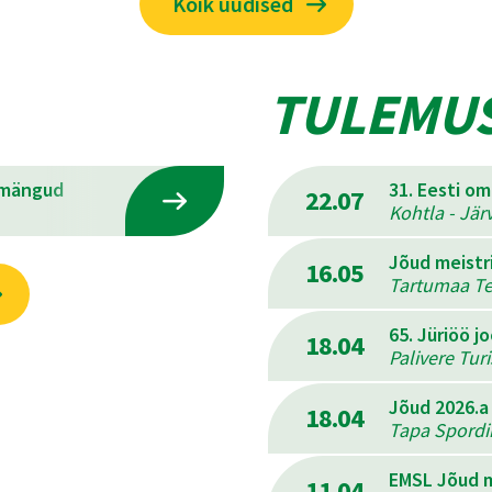
Kõik uudised
TULEMU
emängud
31. Eesti o
22.07
Kohtla - Jär
Jõud meistr
16.05
Tartumaa Ter
65. Jüriöö j
18.04
Palivere Tur
Jõud 2026.a
18.04
Tapa Spordik
EMSL Jõud m
11.04