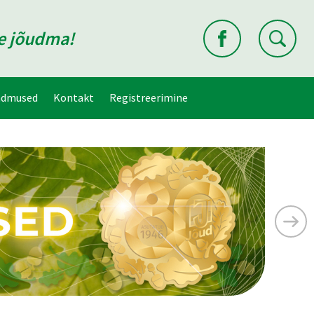
ne jõudma!
ndmused
Kontakt
Registreerimine