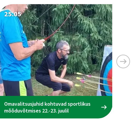
25.05
25
Omavalitsusjuhid kohtuvad sportlikus
Ta
mõõduvõtmises 22.-23. juulil
ena