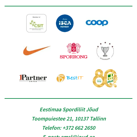
Eestimaa Spordiliit Jõud
Toompuiestee 21, 10137 Tallinn
Telefon:
+372 662 2650
E-post:
emsl@joud.ee