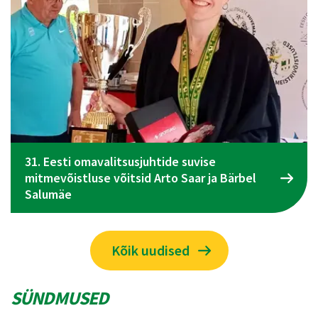
el
Spordiliidu Jõud üldkogu koosolek toimub 09
juunil Tallinnas
Kõik uudised
SÜNDMUSED