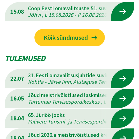
Coop Eesti omavalitsuste 51. suvemängud
15.08
Jõhvi , L 15.08.2026 - P 16.08.2026
Kõik sündmused
TULEMUSED
31. Eesti omavalitsusjuhtide suvine mitmevõis
22.07
Kohtla - Järve linn, Alutaguse Tervisespordikesk
Jõud meistrivõistlused laskmises
16.05
Tartumaa Tervisespordikeskus , L 16.05.2026 - 
65. Jüriöö jooks
18.04
Palivere Turismi- ja Tervisespordikeskus , L 18.
Jõud 2026.a meistrivõistlused kreeka-rooma 
18.04