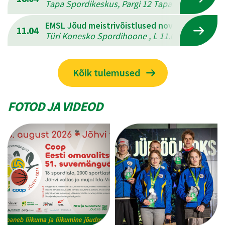
Tapa Spordikeskus, Pargi 12 Tapal , L 18.04.202
EMSL Jõud meistrivõistlused novuses
11.04
Türi Konesko Spordihoone , L 11.04.2026 - P 12
Kõik tulemused
FOTOD JA VIDEOD