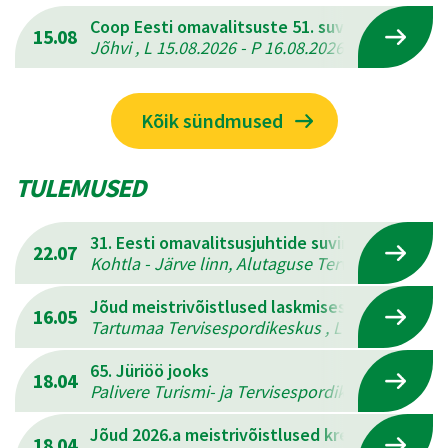
Coop Eesti omavalitsuste 51. suvemängud
15.08
Jõhvi , L 15.08.2026 - P 16.08.2026
Kõik sündmused
TULEMUSED
31. Eesti omavalitsusjuhtide suvine mitmevõis
22.07
Kohtla - Järve linn, Alutaguse Tervisespordikesk
Jõud meistrivõistlused laskmises
16.05
Tartumaa Tervisespordikeskus , L 16.05.2026 - 
65. Jüriöö jooks
18.04
Palivere Turismi- ja Tervisespordikeskus , L 18.
Jõud 2026.a meistrivõistlused kreeka-rooma 
18.04