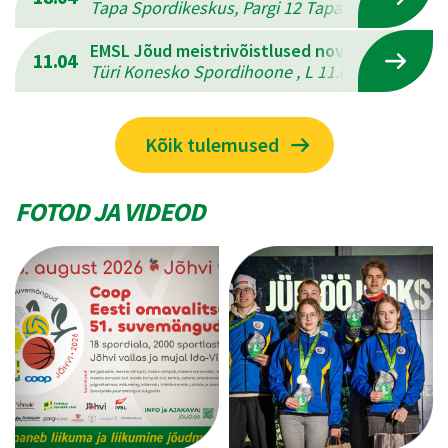
Tapa Spordikeskus, Pargi 12 Tapal , L 18.04.202
EMSL Jõud meistrivõistlused novuses
11.04
Türi Konesko Spordihoone , L 11.04.2026 - P 12
Kõik tulemused
FOTOD JA VIDEOD