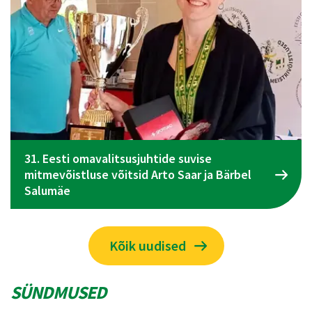
ise
 ja Bärbel
Spordiliidu Jõud üldkogu koosolek t
juunil Tallinnas
Kõik uudised
SÜNDMUSED