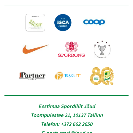
Eestimaa Spordiliit Jõud
Toompuiestee 21, 10137 Tallinn
Telefon:
+372 662 2650
E-post:
emsl@joud.ee