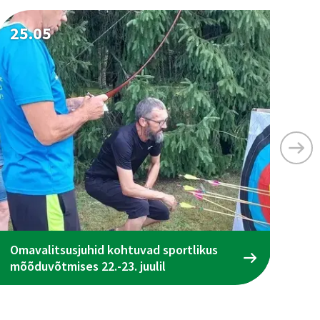
25.05
25
Omavalitsusjuhid kohtuvad sportlikus
Ta
mõõduvõtmises 22.-23. juulil
ena