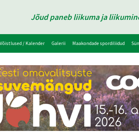
Jõud paneb liikuma ja liikumi
Võistlused / Kalender
Galerii
Maakondade spordiliidud
Sü