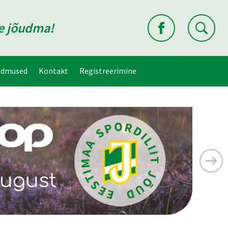
ne jõudma!
ndmused
Kontakt
Registreerimine