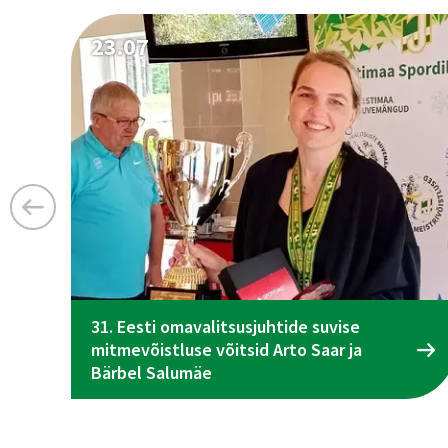
23.07
31. Eesti omavalitsusjuhtide suvise
mitmevõistluse võitsid Arto Saar ja
Bärbel Salumäe