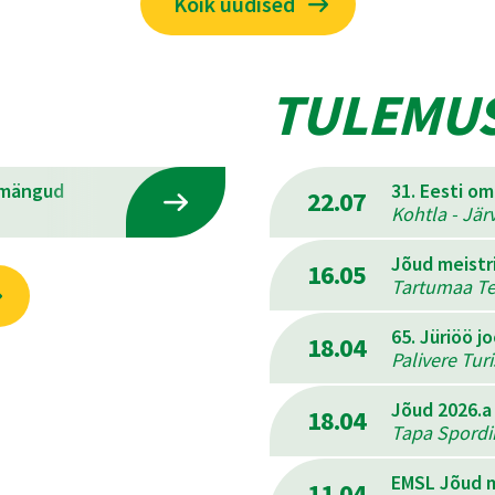
Kõik uudised
TULEMU
emängud
31. Eesti o
22.07
Kohtla - Jär
Jõud meistr
16.05
Tartumaa Ter
65. Jüriöö j
18.04
Palivere Tur
Jõud 2026.a
18.04
Tapa Spordik
EMSL Jõud m
11.04