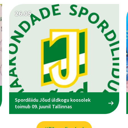
26.05
Spordiliidu Jõud üldkogu koosolek
toimub 09. juunil Tallinnas