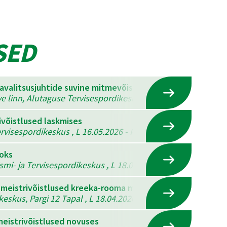
SED
mavalitsusjuhtide suvine mitmevõistlus
ve linn, Alutaguse Tervisespordikeskus , K 22.07.2026 - N 23
ivõistlused laskmises
visespordikeskus , L 16.05.2026 - P 17.05.2026
ooks
ismi- ja Tervisespordikeskus , L 18.04.2026 - P 19.04.2026
 meistrivõistlused kreeka-rooma maadluses, vabamaadlus
eskus, Pargi 12 Tapal , L 18.04.2026
eistrivõistlused novuses