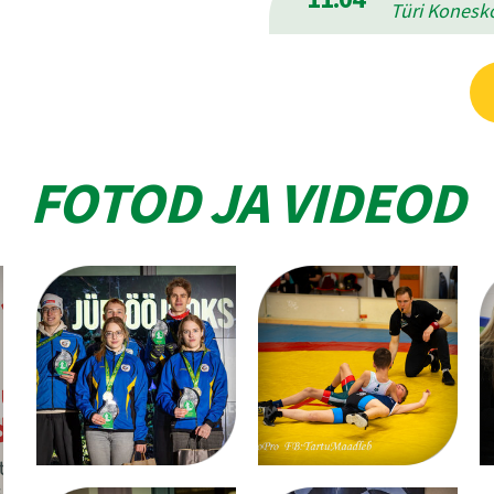
Türi Konesko
FOTOD JA VIDEOD