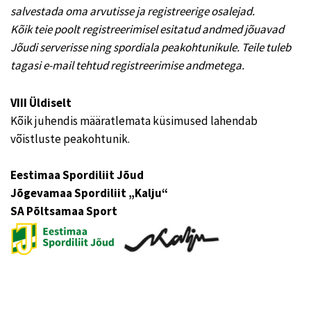
salvestada oma arvutisse ja registreerige osalejad.
Kõik teie poolt registreerimisel esitatud andmed jõuavad
Jõudi serverisse ning spordiala peakohtunikule. Teile tuleb
tagasi e-mail tehtud registreerimise andmetega.
VIII Üldiselt
Kõik juhendis määratlemata küsimused lahendab
võistluste peakohtunik.
Eestimaa Spordiliit Jõud
Jõgevamaa Spordiliit „Kalju“
SA Põltsamaa Sport