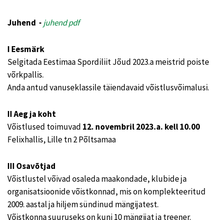
Juhend -
juhend pdf
I Eesmärk
Selgitada Eestimaa Spordiliit Jõud 2023.a meistrid poiste
võrkpallis.
Anda antud vanuseklassile täiendavaid võistlusvõimalusi.
II Aeg ja koht
Võistlused toimuvad
12.
novembril 2023.a. kell 10.00
Felixhallis, Lille tn 2 Põltsamaa
III Osavõtjad
Võistlustel võivad osaleda maakondade, klubide ja
organisatsioonide võistkonnad, mis on komplekteeritud
2009. aastal ja hiljem sündinud mängijatest.
Võistkonna suuruseks on kuni 10 mängijat ja treener.