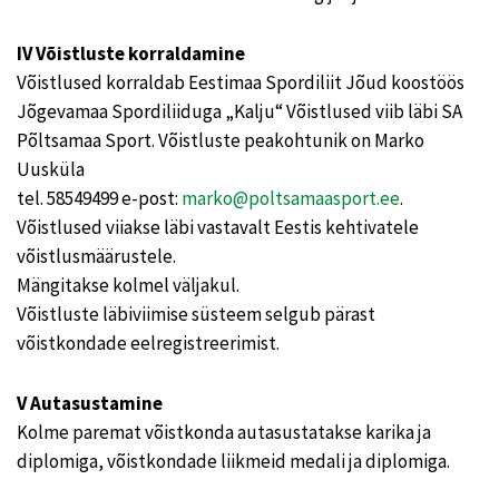
IV Võistluste korraldamine
Võistlused korraldab Eestimaa Spordiliit Jõud koostöös
Jõgevamaa Spordiliiduga „Kalju“ Võistlused viib läbi SA
Põltsamaa Sport. Võistluste peakohtunik on Marko
Uusküla
tel. 58549499 e-post:
marko@poltsamaasport.ee
.
Võistlused viiakse läbi vastavalt Eestis kehtivatele
võistlusmäärustele.
Mängitakse kolmel väljakul.
Võistluste läbiviimise süsteem selgub pärast
võistkondade eelregistreerimist.
V Autasustamine
Kolme paremat võistkonda autasustatakse karika ja
diplomiga, võistkondade liikmeid medali ja diplomiga.