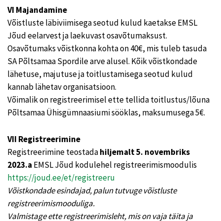
VI Majandamine
Võistluste läbiviimisega seotud kulud kaetakse EMSL
Jõud eelarvest ja laekuvast osavõtumaksust.
Osavõtumaks võistkonna kohta on 40€, mis tuleb tasuda
SA Põltsamaa Spordile arve alusel. Kõik võistkondade
lähetuse, majutuse ja toitlustamisega seotud kulud
kannab lähetav organisatsioon.
Võimalik on registreerimisel ette tellida toitlustus/lõuna
Põltsamaa Ühisgümnaasiumi sööklas, maksumusega 5€.
VII Registreerimine
Registreerimine teostada
hiljemalt 5. novembriks
2023.a
EMSL Jõud kodulehel registreerimismoodulis
https://joud.ee/et/registreeru
Võistkondade esindajad, palun tutvuge võistluste
registreerimismooduliga.
Valmistage ette registreerimisleht, mis on vaja täita ja