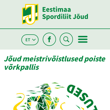
ET
Jõud meistrivõistlused poiste
võrkpallis