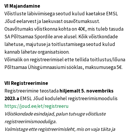
VI Majandamine
Võistluste läbiviimisega seotud kulud kaetakse EMSL
Jõud eelarvest ja laekuvast osavõtumaksust.
Osavõtumaks võistkonna kohta on 40€, mis tuleb tasuda
SA Põltsamaa Spordile arve alusel. Kõik võistkondade
lähetuse, majutuse ja toitlustamisega seotud kulud
kannab lähetav organisatsioon.
Võimalik on registreerimisel ette tellida toitlustus/lõuna
Põltsamaa Ühisgümnaasiumi sööklas, maksumusega 5€.
VII Registreerimine
Registreerimine teostada
hiljemalt 5. novembriks
2023.a
EMSL Jõud kodulehel registreerimismoodulis
https://joud.ee/et/registreeru
Võistkondade esindajad, palun tutvuge võistluste
registreerimismooduliga.
Valmistage ette registreerimisleht, mis on vaja täita ja