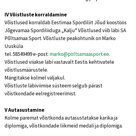
IV Võistluste korraldamine
Võistlused korraldab Eestimaa Spordiliit Jõud koostöös
Jõgevamaa Spordiliiduga „Kalju“ Võistlused viib läbi SA
Põltsamaa Sport. Võistluste peakohtunik on Marko
Uusküla
tel. 58549499 e-post:
marko@poltsamaasport.ee
.
Võistlused viiakse läbi vastavalt Eestis kehtivatele
võistlusmäärustele.
Mängitakse kolmel väljakul.
Võistluste läbiviimise süsteem selgub pärast
võistkondade eelregistreerimist.
V Autasustamine
Kolme paremat võistkonda autasustatakse karika ja
diplomiga, võistkondade liikmeid medali ja diplomiga.