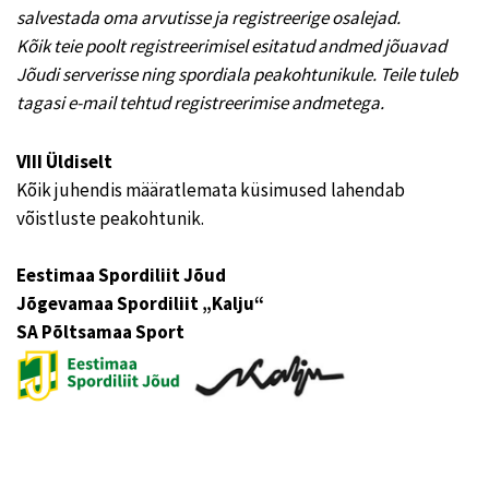
salvestada oma arvutisse ja registreerige osalejad.
Kõik teie poolt registreerimisel esitatud andmed jõuavad
Jõudi serverisse ning spordiala peakohtunikule. Teile tuleb
tagasi e-mail tehtud registreerimise andmetega.
VIII Üldiselt
Kõik juhendis määratlemata küsimused lahendab
võistluste peakohtunik.
Eestimaa Spordiliit Jõud
Jõgevamaa Spordiliit „Kalju“
SA Põltsamaa Sport