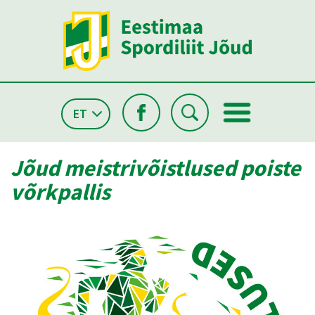
ET
Jõud meistrivõistlused poiste
võrkpallis