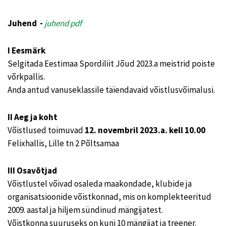
Juhend -
juhend pdf
I Eesmärk
Selgitada Eestimaa Spordiliit Jõud 2023.a meistrid poiste
võrkpallis.
Anda antud vanuseklassile täiendavaid võistlusvõimalusi.
II Aeg ja koht
Võistlused toimuvad
12.
novembril 2023.a. kell 10.00
Felixhallis, Lille tn 2 Põltsamaa
III Osavõtjad
Võistlustel võivad osaleda maakondade, klubide ja
organisatsioonide võistkonnad, mis on komplekteeritud
2009. aastal ja hiljem sündinud mängijatest.
Võistkonna suuruseks on kuni 10 mängijat ja treener.