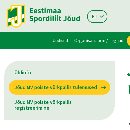
ET
Uudised
Organisatsioon / Tegijad
Üldinfo
Jõud MV poiste võrkpallis tulemused
Jõud MV poiste võrkpallis
registreerimine