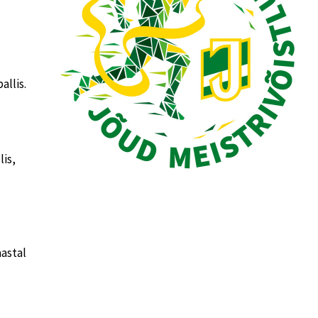
allis.
lis,
aastal