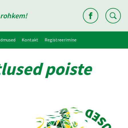
d rohkem!
ndmused
Kontakt
Registreerimine
lused poiste