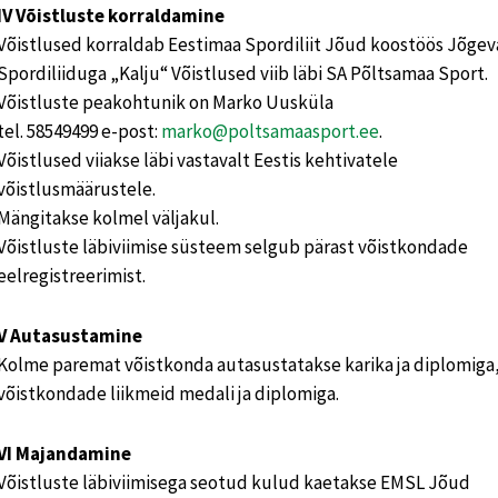
IV Võistluste korraldamine
Võistlused korraldab Eestimaa Spordiliit Jõud koostöös Jõge
Spordiliiduga „Kalju“ Võistlused viib läbi SA Põltsamaa Sport.
Võistluste peakohtunik on Marko Uusküla
tel. 58549499 e-post:
marko@poltsamaasport.ee
.
Võistlused viiakse läbi vastavalt Eestis kehtivatele
võistlusmäärustele.
Mängitakse kolmel väljakul.
Võistluste läbiviimise süsteem selgub pärast võistkondade
eelregistreerimist.
V Autasustamine
Kolme paremat võistkonda autasustatakse karika ja diplomiga
võistkondade liikmeid medali ja diplomiga.
VI Majandamine
Võistluste läbiviimisega seotud kulud kaetakse EMSL Jõud