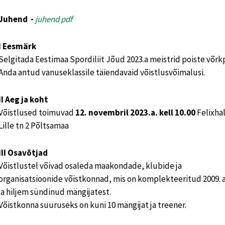
Juhend -
juhend pdf
I Eesmärk
Selgitada Eestimaa Spordiliit Jõud 2023.a meistrid poiste võrkp
Anda antud vanuseklassile täiendavaid võistlusvõimalusi.
II Aeg ja koht
Võistlused toimuvad
12.
novembril 2023.a. kell 10.00
Felixhal
Lille tn 2 Põltsamaa
III Osavõtjad
Võistlustel võivad osaleda maakondade, klubide ja
organisatsioonide võistkonnad, mis on komplekteeritud 2009. 
ja hiljem sündinud mängijatest.
Võistkonna suuruseks on kuni 10 mängijat ja treener.