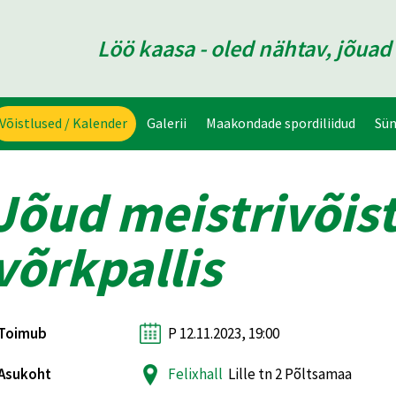
Löö kaasa - oled nähtav, jõua
Võistlused / Kalender
Galerii
Maakondade spordiliidud
Sü
Jõud meistrivõist
võrkpallis
Toimub
P 12.11.2023, 19:00
Asukoht
Felixhall
Lille tn 2 Põltsamaa