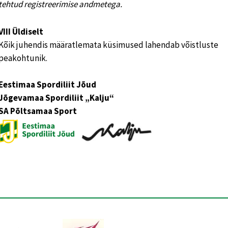
tehtud registreerimise andmetega.
VIII Üldiselt
Kõik juhendis määratlemata küsimused lahendab võistluste
peakohtunik.
Eestimaa Spordiliit Jõud
Jõgevamaa Spordiliit „Kalju“
SA Põltsamaa Sport