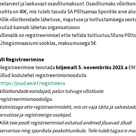
eelarvest ja laekuvast osavõtumaksust. Osavõtumaks võistkon
kohta on 40€, mis tuleb tasuda SA Põltsamaa Spordile arve alus
Kõik võistkondade lähetuse, majutuse ja toitlustamisega seot
kulud kannab lähetav organisatsioon.
Võimalik on registreerimisel ette tellida toitlustus/lõuna Põl
Ühisgümnaasiumi sööklas, maksumusega 5€.
VII Registreerimine
Registreerimine teostada
hiljemalt 5. novembriks 2023.a
EM
Jõud kodulehel registreerimismoodulis
https://joud.ee/et/registreeru
Võistkondade esindajad, palun tutvuge võistluste
registreerimismooduliga.
Valmistage ette registreerimisleht, mis on vaja täita ja salvesta
arvutisse ja registreerige osalejad.
Kõik teie poolt registreerimisel esitatud andmed jõuavad Jõudi
serverisse ning spordiala peakohtunikule. Teile tuleb tagasi e-mai