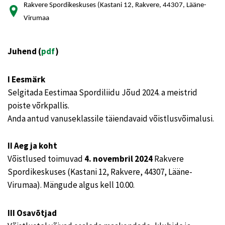
Rakvere Spordikeskuses (Kastani 12, Rakvere, 44307, Lääne-
Virumaa
Juhend (
pdf
)
I Eesmärk
Selgitada Eestimaa Spordiliidu Jõud 2024. a meistrid
poiste võrkpallis.
Anda antud vanuseklassile täiendavaid võistlusvõimalusi.
II Aeg ja koht
Võistlused toimuvad
4. novembril 2024
Rakvere
Spordikeskuses (Kastani 12, Rakvere, 44307, Lääne-
Virumaa). Mängude algus kell 10.00.
III Osavõtjad