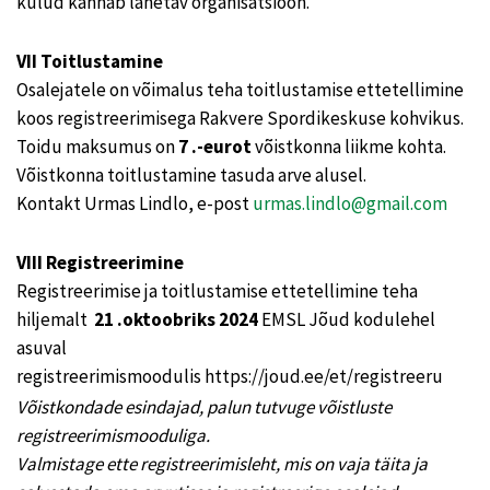
kulud kannab lähetav organisatsioon.
VII Toitlustamine
Osalejatele on võimalus teha toitlustamise ettetellimine
koos registreerimisega Rakvere Spordikeskuse kohvikus.
Toidu maksumus on
7 .-eurot
võistkonna liikme kohta.
Võistkonna toitlustamine tasuda arve alusel.
Kontakt Urmas Lindlo, e-post
urmas.lindlo@gmail.com
VIII Registreerimine
Registreerimise ja toitlustamise ettetellimine teha
hiljemalt
21 .oktoobriks 2024
EMSL Jõud kodulehel
asuval
registreerimismoodulis https://joud.ee/et/registreeru
Võistkondade esindajad, palun tutvuge võistluste
registreerimismooduliga.
Valmistage ette registreerimisleht, mis on vaja täita ja