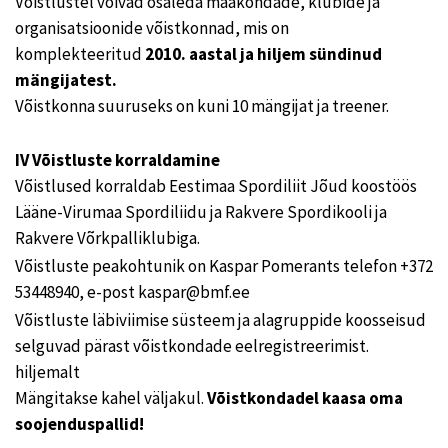
Võistlustel võivad osaleda maakondade, klubide ja
organisatsioonide võistkonnad, mis on
komplekteeritud
2010. aastal ja hiljem sündinud
mängijatest.
Võistkonna suuruseks on kuni 10 mängijat ja treener.
IV Võistluste korraldamine
Võistlused korraldab Eestimaa Spordiliit Jõud koostöös
Lääne-Virumaa Spordiliidu ja Rakvere Spordikooli ja
Rakvere Võrkpalliklubiga.
Võistluste peakohtunik on Kaspar Pomerants telefon +372
53448940, e-post kaspar@bmf.ee
Võistluste läbiviimise süsteem ja alagruppide koosseisud
selguvad pärast võistkondade eelregistreerimist.
hiljemalt
Mängitakse kahel väljakul.
Võistkondadel kaasa oma
soojenduspallid!