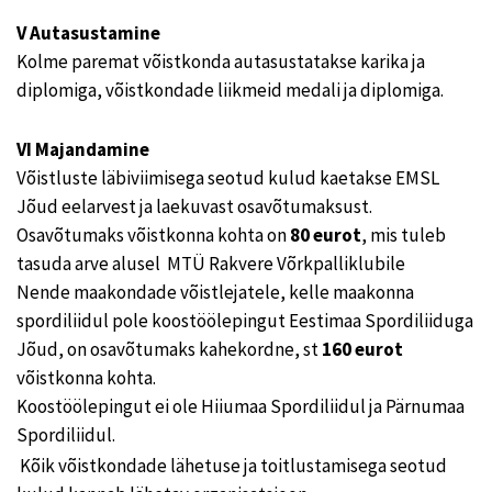
V Autasustamine
Kolme paremat võistkonda autasustatakse karika ja
diplomiga, võistkondade liikmeid medali ja diplomiga.
VI Majandamine
Võistluste läbiviimisega seotud kulud kaetakse EMSL
Jõud eelarvest ja laekuvast osavõtumaksust.
Osavõtumaks võistkonna kohta on
80 eurot
, mis tuleb
tasuda arve alusel MTÜ Rakvere Võrkpalliklubile
Nende maakondade võistlejatele, kelle maakonna
spordiliidul pole koostöölepingut Eestimaa Spordiliiduga
Jõud, on osavõtumaks kahekordne, st
160 eurot
võistkonna kohta.
Koostöölepingut ei ole Hiiumaa Spordiliidul ja Pärnumaa
Spordiliidul.
Kõik võistkondade lähetuse ja toitlustamisega seotud