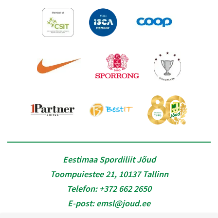
Eestimaa Spordiliit Jõud
Toompuiestee 21, 10137 Tallinn
Telefon:
+372 662 2650
E-post:
emsl@joud.ee