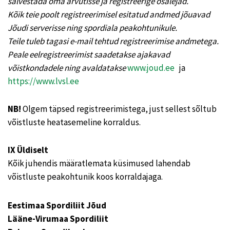
salvestada oma arvutisse ja registreerige osalejad.
Kõik teie poolt registreerimisel esitatud andmed jõuavad
Jõudi serverisse ning spordiala peakohtunikule.
Teile tuleb tagasi e-mail tehtud registreerimise andmetega.
Peale eelregistreerimist saadetakse ajakavad
võistkondadele ning avaldatakse
www.joud.ee
ja
https://www.lvsl.ee
NB!
Olgem täpsed registreerimistega, just sellest sõltub
võistluste heatasemeline korraldus.
IX Üldiselt
Kõik juhendis määratlemata küsimused lahendab
võistluste peakohtunik koos korraldajaga.
Eestimaa Spordiliit Jõud
Lääne-Virumaa Spordiliit