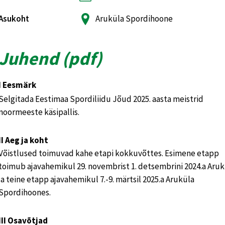
Asukoht
Aruküla Spordihoone
Juhend (
pdf
)
I Eesmärk
Selgitada Eestimaa Spordiliidu Jõud 2025. aasta meistrid
noormeeste käsipallis.
II Aeg ja koht
Võistlused toimuvad kahe etapi kokkuvõttes. Esimene etapp
toimub ajavahemikul 29. novembrist 1. detsembrini 2024.a Aruk
ja teine etapp ajavahemikul 7.-9. märtsil 2025.a Aruküla
Spordihoones.
III Osavõtjad