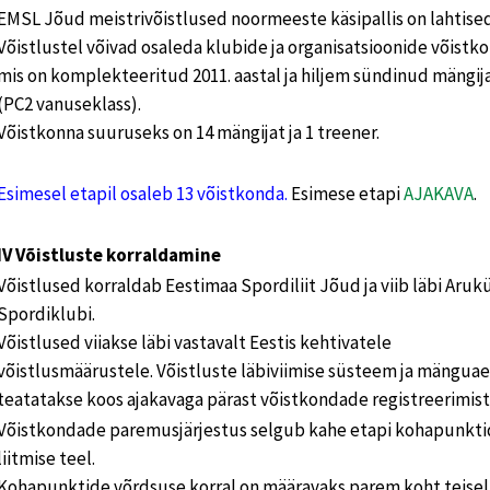
EMSL Jõud meistrivõistlused noormeeste käsipallis on lahtised
Võistlustel võivad osaleda klubide ja organisatsioonide võistk
mis on komplekteeritud 2011. aastal ja hiljem sündinud mängij
(PC2 vanuseklass).
Võistkonna suuruseks on 14 mängijat ja 1 treener.
Esimesel etapil osaleb 13 võistkonda.
Esimese etapi
AJAKAVA
.
IV Võistluste korraldamine
Võistlused korraldab Eestimaa Spordiliit Jõud ja viib läbi Aruk
Spordiklubi.
Võistlused viiakse läbi vastavalt Eestis kehtivatele
võistlusmäärustele. Võistluste läbiviimise süsteem ja mängua
teatatakse koos ajakavaga pärast võistkondade registreerimist
Võistkondade paremusjärjestus selgub kahe etapi kohapunkt
liitmise teel.
Kohapunktide võrdsuse korral on määravaks parem koht teisel