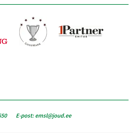
650
E-post:
emsl@joud.ee