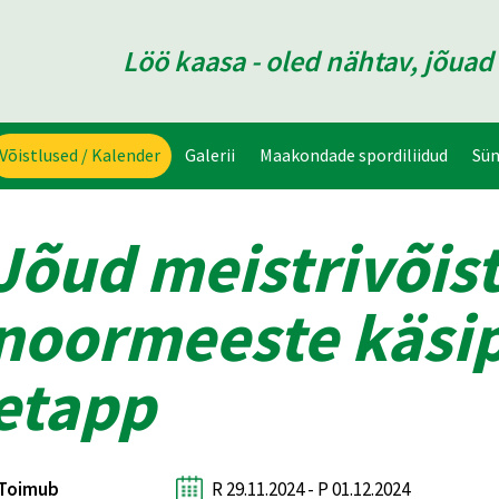
Löö kaasa - oled nähtav, jõua
Võistlused / Kalender
Galerii
Maakondade spordiliidud
Sü
Jõud meistrivõis
noormeeste käsipa
etapp
Toimub
R 29.11.2024 - P 01.12.2024