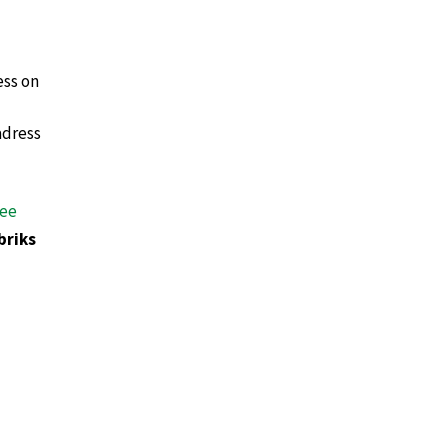
ess on
adress
.ee
briks