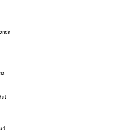
konda
na
dul
tud