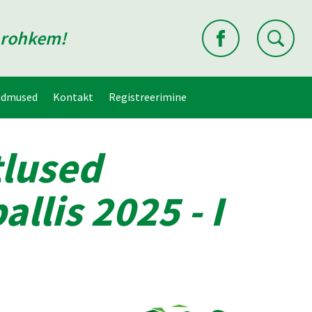
d rohkem!
ndmused
Kontakt
Registreerimine
tlused
llis 2025 - I