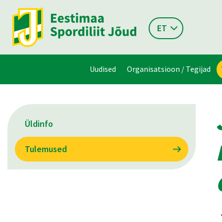
ET
Uudised
Organisatsioon / Tegijad
Üldinfo
Tulemused