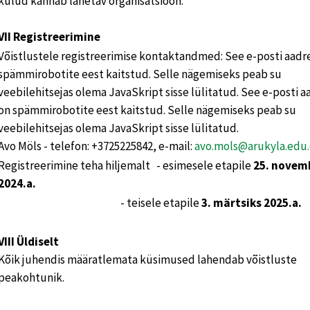
kulud kannab lähetav organisatsioon.
VII Registreerimine
Võistlustele registreerimise kontaktandmed: See e-posti aadr
spämmirobotite eest kaitstud. Selle nägemiseks peab su
veebilehitsejas olema JavaSkript sisse lülitatud. See e-posti a
on spämmirobotite eest kaitstud. Selle nägemiseks peab su
veebilehitsejas olema JavaSkript sisse lülitatud.
Avo Möls - telefon: +3725225842, e-mail:
avo.mols@arukyla.edu
Registreerimine teha hiljemalt - esimesele etapile
25. novem
2024.a.
- teisele etapile
3. märtsiks 2025.a.
VIII Üldiselt
Kõik juhendis määratlemata küsimused lahendab võistluste
peakohtunik.