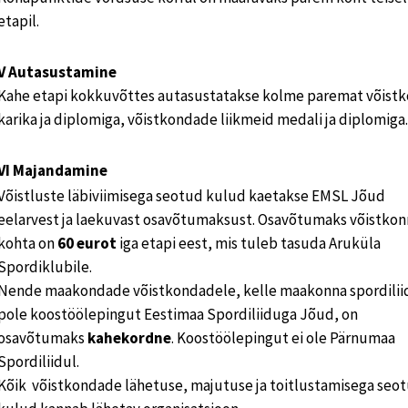
etapil.
V Autasustamine
Kahe etapi kokkuvõttes autasustatakse kolme paremat võist
karika ja diplomiga, võistkondade liikmeid medali ja diplomiga.
VI Majandamine
Võistluste läbiviimisega seotud kulud kaetakse EMSL Jõud
eelarvest ja laekuvast osavõtumaksust. Osavõtumaks võistkon
kohta on
60 eurot
iga etapi eest, mis tuleb tasuda Aruküla
Spordiklubile.
Nende maakondade võistkondadele, kelle maakonna spordilii
pole koostöölepingut Eestimaa Spordiliiduga Jõud, on
osavõtumaks
kahekordne
. Koostöölepingut ei ole Pärnumaa
Spordiliidul.
Kõik võistkondade lähetuse, majutuse ja toitlustamisega seo