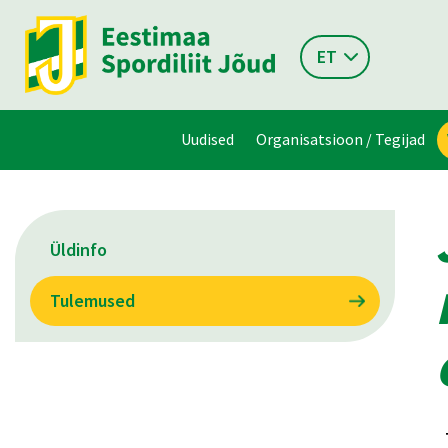
ET
Uudised
Organisatsioon / Tegijad
Üldinfo
Tulemused