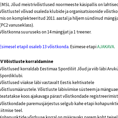
EMSL Jõud meistrivõistlused noormeeste käsipallis on lahtised
Võistlustel võivad osaleda klubide ja organisatsioonide võistk
mis on komplekteeritud 2011. aastal ja hiljem sündinud mängij
(PC2 vanuseklass).
Võistkonna suuruseks on 14 mängijat ja 1 treener.
Esimesel etapil osaleb 13 võistkonda.
Esimese etapi
AJAKAVA
.
IV Võistluste korraldamine
Võistlused korraldab Eestimaa Spordiliit Jõud ja viib läbi Aruk
Spordiklubi.
Võistlused viiakse läbi vastavalt Eestis kehtivatele
võistlusmäärustele. Võistluste läbiviimise süsteem ja mängua
teatatakse koos ajakavaga pärast võistkondade registreerimist
Võistkondade paremusjärjestus selgub kahe etapi kohapunkt
liitmise teel.
Kohapunktide võrdsuse korral on määravaks parem koht teisel