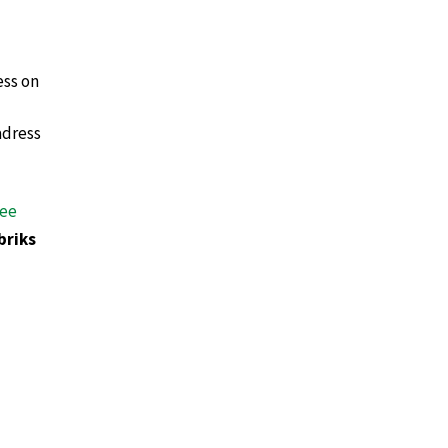
ess on
adress
.ee
briks