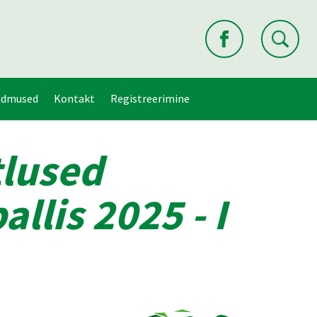
ndmused
Kontakt
Registreerimine
tlused
llis 2025 - I