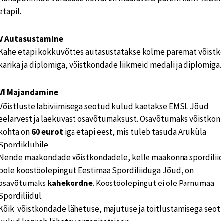
etapil.
V Autasustamine
Kahe etapi kokkuvõttes autasustatakse kolme paremat võist
karika ja diplomiga, võistkondade liikmeid medali ja diplomiga.
VI Majandamine
Võistluste läbiviimisega seotud kulud kaetakse EMSL Jõud
eelarvest ja laekuvast osavõtumaksust. Osavõtumaks võistkon
kohta on
60 eurot
iga etapi eest, mis tuleb tasuda Aruküla
Spordiklubile.
Nende maakondade võistkondadele, kelle maakonna spordilii
pole koostöölepingut Eestimaa Spordiliiduga Jõud, on
osavõtumaks
kahekordne
. Koostöölepingut ei ole Pärnumaa
Spordiliidul.
Kõik võistkondade lähetuse, majutuse ja toitlustamisega seo