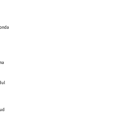
konda
na
dul
tud