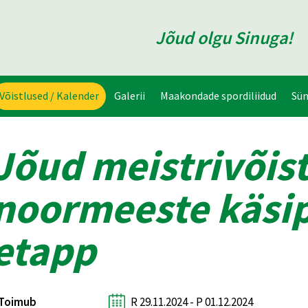
Jõud olgu Sinuga!
Võistlused / Kalender
Galerii
Maakondade spordiliidud
Sü
Jõud meistrivõis
noormeeste käsipa
etapp
Toimub
R 29.11.2024 - P 01.12.2024