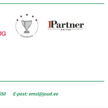
650
E-post:
emsl@joud.ee