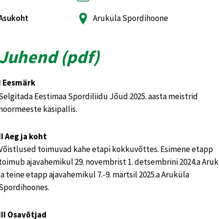
Asukoht
Aruküla Spordihoone
Juhend (
pdf
)
I Eesmärk
Selgitada Eestimaa Spordiliidu Jõud 2025. aasta meistrid
noormeeste käsipallis.
II Aeg ja koht
Võistlused toimuvad kahe etapi kokkuvõttes. Esimene etapp
toimub ajavahemikul 29. novembrist 1. detsembrini 2024.a Aruk
ja teine etapp ajavahemikul 7.-9. märtsil 2025.a Aruküla
Spordihoones.
III Osavõtjad