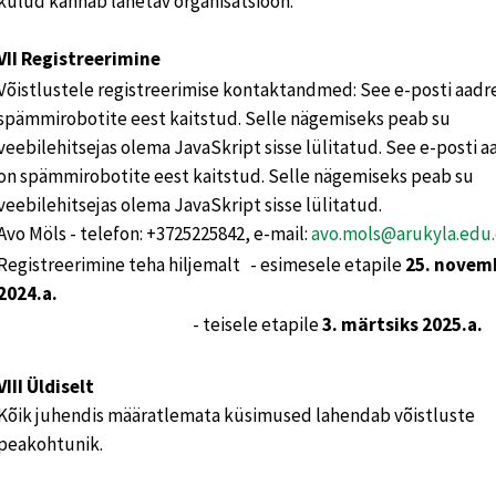
kulud kannab lähetav organisatsioon.
VII Registreerimine
Võistlustele registreerimise kontaktandmed: See e-posti aadr
spämmirobotite eest kaitstud. Selle nägemiseks peab su
veebilehitsejas olema JavaSkript sisse lülitatud. See e-posti a
on spämmirobotite eest kaitstud. Selle nägemiseks peab su
veebilehitsejas olema JavaSkript sisse lülitatud.
Avo Möls - telefon: +3725225842, e-mail:
avo.mols@arukyla.edu
Registreerimine teha hiljemalt - esimesele etapile
25. novem
2024.a.
- teisele etapile
3. märtsiks 2025.a.
VIII Üldiselt
Kõik juhendis määratlemata küsimused lahendab võistluste
peakohtunik.